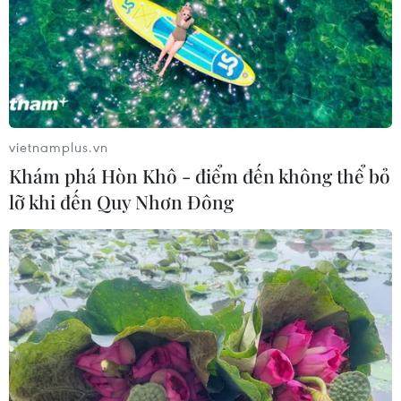
TIN CÙNG CHUYÊN MỤC
Doanh thu Người Nhện tăng nhanh
tại phòng vé Việt
vietnamplus.vn
03/08/2026 07:17
Khám phá Hòn Khô - điểm đến không thể bỏ
lỡ khi đến Quy Nhơn Đông
Phim huyền sử "Hộ linh tráng sỹ"
được chiếu ở định dạng IMAX
31/07/2026 02:47
Hiệu ứng từ “The Odyssey” giúp
doanh số sách sử thi và thần thoại