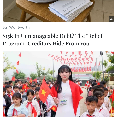
JG Wentworth
$15k In Unmanageable Debt? The "Relief
Program" Creditors Hide From You
Một cảnh trong phim. (Nguồn: WellGo USA)
"Em của niên thiếu" (tên tiếng Anh là
"Better
Days"
), bộ phim tâm lý về thực trạng bắt nạt học
đường tại Trung Quốc đã chinh phục khán giả
và vươn lên vị trí đầu bảng xếp hạng phim ăn