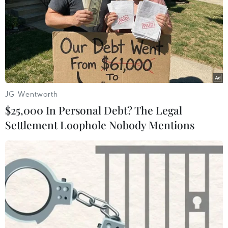
nạn bạo lực học đường.
JG Wentworth
$25,000 In Personal Debt? The Legal
Settlement Loophole Nobody Mentions
21% thanh thiếu niên Việt Nam từng bị bắt
nạt trên mạng internet
04/09/2019 09:31