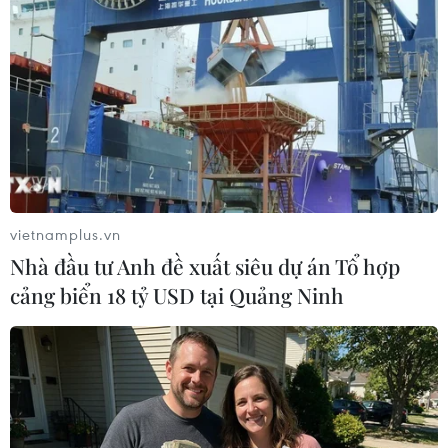
vietnamplus.vn
Nhà đầu tư Anh đề xuất siêu dự án Tổ hợp
Gia tăng các vụ bắt nạt học đường
cảng biển 18 tỷ USD tại Quảng Ninh
trực tuyến tại Mỹ
28/07/2019 22:30
Theo khảo sát mới nhất của Bộ Giáo dục Mỹ, các vụ bắt
nạt học đường trực tuyến đã gia tăng mạnh trong thời
gian gần đây, cho thấy mức độ nghiêm trọng mới của