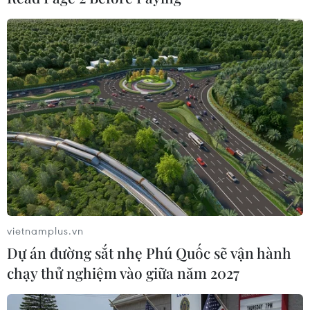
được chiếu.
Hồi năm ngoái, Chính phủ Trung Quốc đã triển
khai chiến dịch quy mô lớn chống bắt nạt học
đường tại các trường tiểu học và trung học./.
(TTXVN/Vietnam+)
vietnamplus.vn
Dự án đường sắt nhẹ Phú Quốc sẽ vận hành
chạy thử nghiệm vào giữa năm 2027