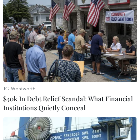
#Trung Quốc
#Better Days
#Bắt nạt học đường
#Phim ăn khách
#Em của niên thiếu
Trung Quốc
Theo dõi VietnamPlus
JG Wentworth
$30k In Debt Relief Scandal: What Financial
Institutions Quietly Conceal
TIN LIÊN QUAN