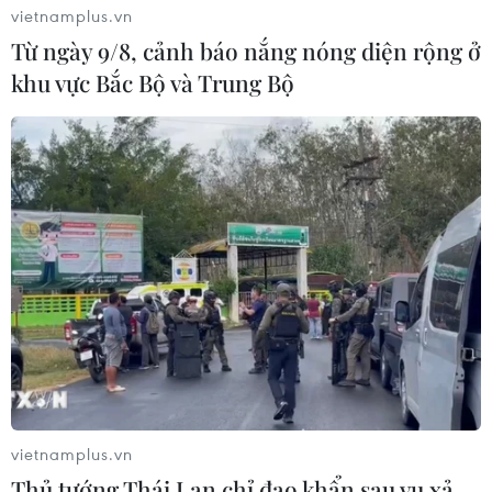
vietnamplus.vn
Từ ngày 9/8, cảnh báo nắng nóng diện rộng ở
khu vực Bắc Bộ và Trung Bộ
vietnamplus.vn
Thủ tướng Thái Lan chỉ đạo khẩn sau vụ xả