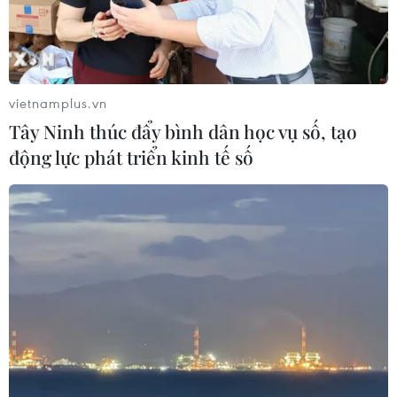
dàn sao quốc tế trên thảm đỏ Liên
hoan phim Châu Á Đà Nẵng DANAFF
2026
28/06/2026 14:28
vietnamplus.vn
Tây Ninh thúc đẩy bình dân học vụ số, tạo
Liên hoan Phim Châu Á lần thứ 4 báo
động lực phát triển kinh tế số
hiệu nhiều đột phá cho điện ảnh Việt
Nam
27/06/2026 12:45
Victor Vũ gia nhập cuộc đua phim
lịch sử, đụng độ nhiều đạo diễn
'trăm tỷ'
25/06/2026 10:14