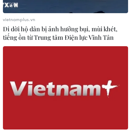
Xem thêm
vietnamplus.vn
Di dời hộ dân bị ảnh hưởng bụi, mùi khét,
tiếng ồn từ Trung tâm Điện lực Vĩnh Tân
CƠ QUAN CHỦ QUẢN: THÔNG TẤN XÃ VIỆT NAM
Tổng Biên tập: TRẦN TIẾN DUẨN
Phó Tổng Biên tập: NGUYỄN THỊ TÁM, KHÚC THANH
THỦY
Sở hữu trí tuệ
Quy định sử dụng
RSS
Hỗ trợ
Ngôn ngữ
TTXVN
Dịch vụ tin
Quảng cáo