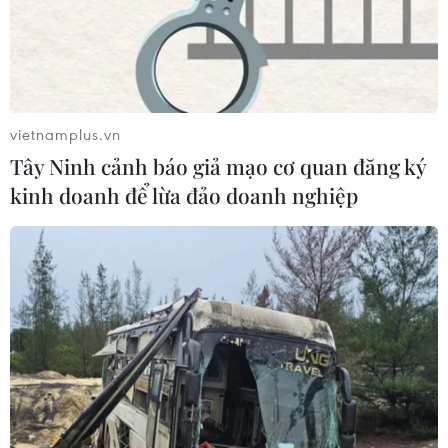
Theo kết quả khảo sát do UNICEF vừa công bố, 21%
thanh thiếu niên Việt Nam tham gia khảo sát cho biết họ
là đã từng là nạn nhân của tệ bắt nạt trên mạng.
vietnamplus.vn
Tây Ninh cảnh báo giả mạo cơ quan đăng ký
kinh doanh để lừa đảo doanh nghiệp