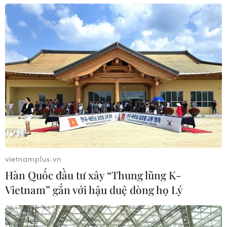
vietnamplus.vn
Hàn Quốc đầu tư xây “Thung lũng K-
Vietnam” gắn với hậu duệ dòng họ Lý