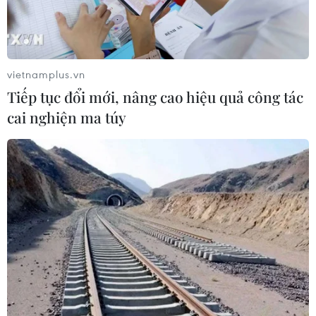
Tổ công tác của Trạm Cảnh sát Giao thông Quảng
Xương đã phát hiện xe chở thịt lợn, da lợn đã bốc mùi
ôi thiu, không có giấy tờ nguồn gốc, được vận chuyển từ
Hưng Yên đi Thanh Hóa tiêu thụ.
vietnamplus.vn
Tiếp tục đổi mới, nâng cao hiệu quả công tác
cai nghiện ma túy