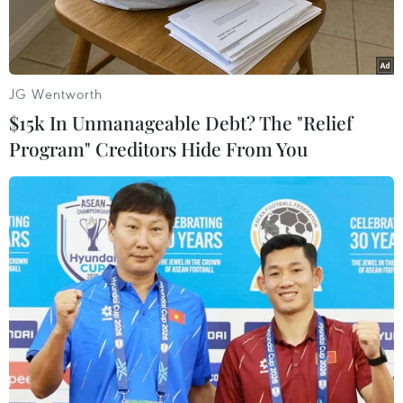
JG Wentworth
$15k In Unmanageable Debt? The "Relief
Program" Creditors Hide From You
Số thịt lợn bẩn đựng trong các bao tải bị lực lượng chức năng
thu giữ. (Ảnh: TTXVN phát)
Chiều 29/8, Đội quản lý thị trường tỉnh Bình
Dương phối hợp với công an thị xã Dĩ An đã tiến
hành kiểm tra phát hiện và thu giữ khoảng 20
tấn thịt lợn bốc mùi hôi thối không rõ nguồn
gốc, được cất giấu trong 3 container.