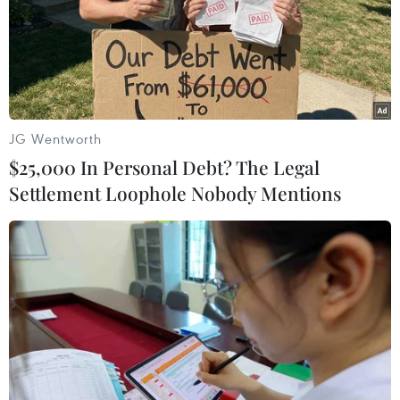
JG Wentworth
$25,000 In Personal Debt? The Legal
Settlement Loophole Nobody Mentions
Thanh Hóa bắt giữ xe ôtô chở 260kg thịt
lợn, da lợn ôi thiu
21/08/2019 08:37