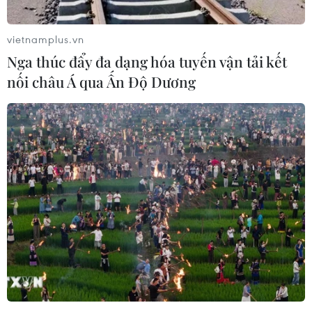
Quản lý thị trường thu giữ hàng nghìn sản
phẩm không rõ nguồn gốc
vietnamplus.vn
27/08/2019 08:03
Nga thúc đẩy đa dạng hóa tuyến vận tải kết
Nhiều sản phẩm bị lực lượng Quản lý thị trường Hà Nội
nối châu Á qua Ấn Độ Dương
thu giữ tại điểm tập kết trên đường Giải Phóng là hàng
không có hóa đơn chứng từ cũng như đảm bảo về An
toàn vệ sinh thực phẩm.