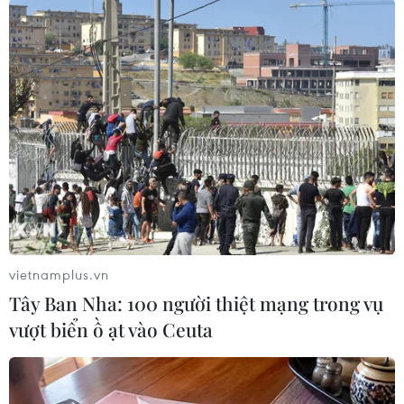
Theo dõi VietnamPlus
TIN LIÊN QUAN
vietnamplus.vn
Tây Ban Nha: 100 người thiệt mạng trong vụ
vượt biển ồ ạt vào Ceuta