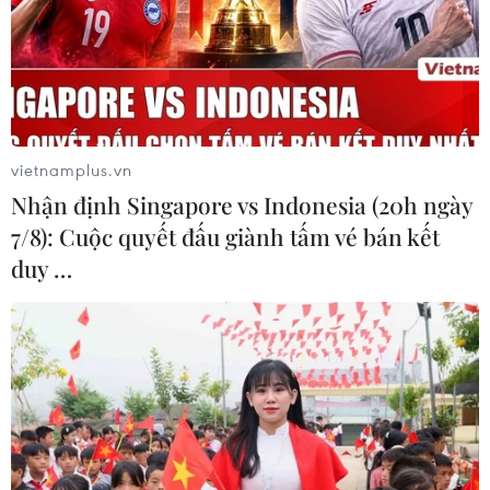
tăng giá đột biến nhằm thu lợi bất chính.
vietnamplus.vn
Nhận định Singapore vs Indonesia (20h ngày
7/8): Cuộc quyết đấu giành tấm vé bán kết
duy …
Lực lượng quản lý thị trường kiểm tra cơ sở kinh doanh thực
phẩm trên địa bàn Hà Nội. (Ảnh: Trần Việt/TTXVN)
Hiện tại, Bộ Công Thương đang tiếp tục chỉ đạo
Sở Công Thương theo dõi sát giá cả, biến động