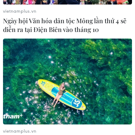
vietnamplus.vn
Ngày hội Văn hóa dân tộc Mông lần thứ 4 sẽ
diễn ra tại Điện Biên vào tháng 10
Nhiều doanh nghiệp cam kết cùng bình
ổn giá thịt lợn trong dịp Tết
03/01/2020 06:51
Cơ quan chức năng cho biết, Big C đã cam kết bán giá
vốn mặt hàng thịt lợn trong dịp Tết, trong khi Sài Gòn
Co.op sẽ bán mặt hàng thịt ba chỉ với giá thấp hơn thị
trường 20%, sườn non thấp hơn 8%...
vietnamplus.vn