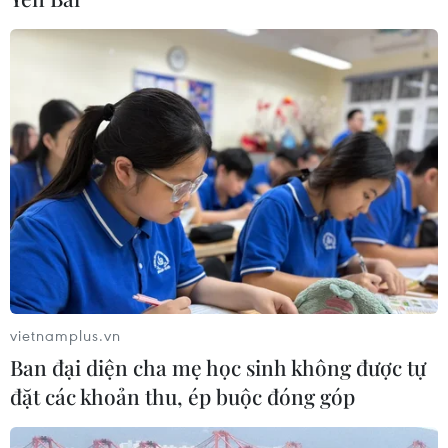
không để thực phẩm không đảm bảo an toàn xuất hiện
trên thị trường.
vietnamplus.vn
Ban đại diện cha mẹ học sinh không được tự
đặt các khoản thu, ép buộc đóng góp