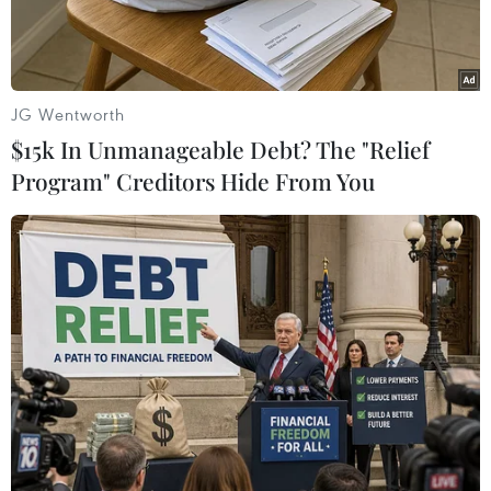
JG Wentworth
$15k In Unmanageable Debt? The "Relief
Program" Creditors Hide From You
Dây chuyền chế biến thịt lợn tại nhà máy của Công ty Cổ phần
Công nghệ thực phẩm Vinh Anh, huyện Thường Tín (Hà Nội).
(Ảnh: Vũ Sinh/TTXVN)