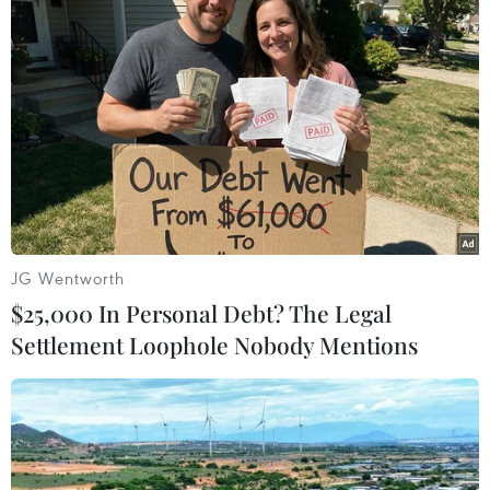
Canh Tý.
Bên cạnh việc thực hiện các nhiệm vụ theo
Chương trình, Kế hoạch, kiểm tra đột xuất,
những tháng cuối năm 2019, lực lượng quản lý
thị trường đã ban hành nhiều văn bản chỉ đạo,
đôn đốc toàn lực lượng tập trung thực hiện
nhiều đợt cao điểm kiểm tra, kiểm soát thị
trường, xử lý nghiêm các hành vi vi phạm.
JG Wentworth
[Giá thịt lợn tại thị trường Hà Nội đã có xu
$25,000 In Personal Debt? The Legal
hướng giảm]
Settlement Loophole Nobody Mentions
Qua kiểm tra tại các tỉnh Cao Bằng, Lạng Sơn,
Quảng Ninh, Bình Dương, Đồng Nai, Long An,
Đồng Tháp, An Giang, Đồng Tháp, Bình Phước,
Tây Ninh, lực lượng quản lý thị trường các tỉnh