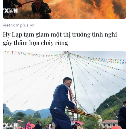
vietnamplus.vn
Chủ tịch UBND Hà Nội: Không để thiếu
Hy Lạp tạm giam một thị trưởng tình nghi
hàng Tết, nhất là thịt lợn
gây thảm họa cháy rừng
30/12/2019 07:51
Để chuẩn bị hàng hóa thiết yếu phục vụ dịp Tết, thành
phố đã dự trữ 191.400 tấn gạo; thịt lợn 44.600 tấn; thịt
gà 14.800 tấn; thịt bò 12.306 tấn; trứng gia cầm 260 triệu
quả và nhiều loại rau, củ quả.