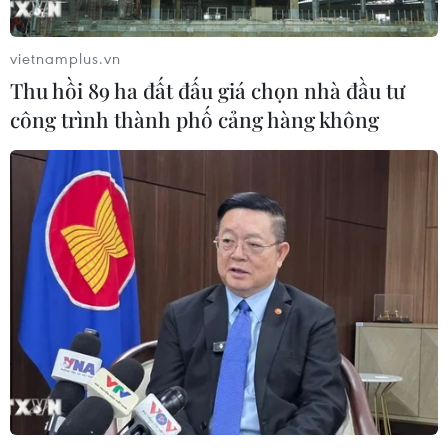
vietnamplus.vn
Thu hồi 89 ha đất đấu giá chọn nhà đầu tư
công trình thành phố cảng hàng không
TIN CÙNG CHUYÊN MỤC
Canada áp dụng biện pháp tự vệ tạm
thời với tủ gỗ và tủ lavabo nhập khẩu
07/08/2026 14:52