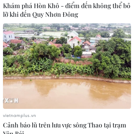
Khám phá Hòn Khô - điểm đến không thể bỏ
lỡ khi đến Quy Nhơn Đông
TP.HCM nỗ lực đảm bảo an toàn thực
phẩm dịp Tết Nguyên đán
12/01/2020 04:16
vietnamplus.vn
Tại Thành phố Hồ Chí Minh, công tác thanh kiểm tra
Cảnh báo lũ trên lưu vực sông Thao tại trạm
thực phẩm được chú trọng nhằm nỗ lực “gác cửa,”
Yên Bái