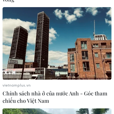
# Tết Nguyên đán
#thịt lợn
#bình ổn thị trường
#mặt hàng thực phẩm
Theo dõi VietnamPlus
vietnamplus.vn
Chính sách nhà ở của nước Anh - Góc tham
TIN LIÊN QUAN
chiếu cho Việt Nam