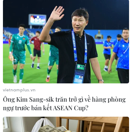
vietnamplus.vn
Ông Kim Sang-sik trăn trở gì về hàng phòng
ngự trước bán kết ASEAN Cup?