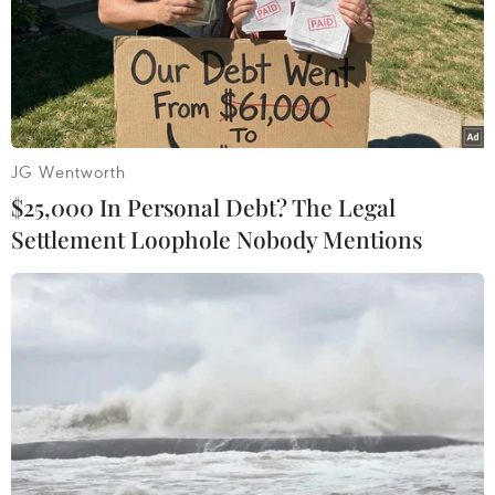
#New York
#Bộ sưu tập
#Nhãn hiệu Boss
#Jason Wu
#Phong cách
#Chất liệu
Mỹ
JG Wentworth
$25,000 In Personal Debt? The Legal
Settlement Loophole Nobody Mentions
Theo dõi VietnamPlus
TIN LIÊN QUAN