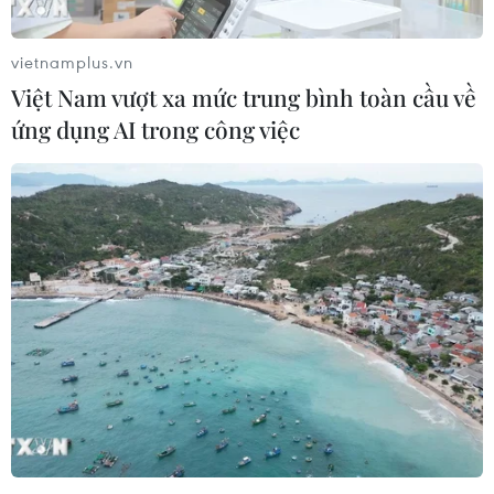
vietnamplus.vn
Việt Nam vượt xa mức trung bình toàn cầu về
ứng dụng AI trong công việc
5 xu hướng váy Thu Đông 2004 cực "hot"
mà bạn không thể bỏ lỡ
12/09/2014 08:32