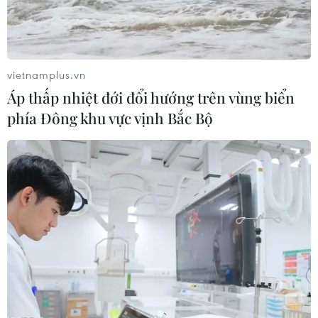
vietnamplus.vn
Áp thấp nhiệt đới đổi hướng trên vùng biển
phía Đông khu vực vịnh Bắc Bộ
Thời trang từ bãi biển tới đường phố với
Elizabeth & James
13/09/2014 01:34
Bộ sưu tập mang phong cách kết hợp giữa thời trang
biển và thời trang đường phố - không khêu gợi quá lố,
những vẫn giữ được nét quyến rũ và thu hút.