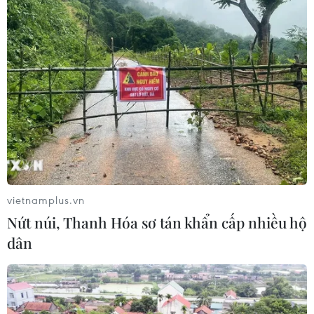
Tân Hoa hậu Di sản Áo dài Việt Nam
toàn cầu trả lời ứng xử bằng 3 ngôn
ngữ
21/06/2026 03:18
Các nhà thiết kế "tái sinh" di sản văn
hóa truyền thống trên sàn runway
Việt
20/06/2026 04:54
vietnamplus.vn
Nứt núi, Thanh Hóa sơ tán khẩn cấp nhiều hộ
Những dấu ấn sáng tạo trong đêm
dân
khai màn Vietnam International
Fashion Week 2026
19/06/2026 04:22