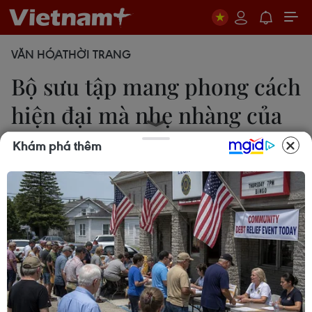
VĂN HÓA
THỜI TRANG
Bộ sưu tập mang phong cách
hiện đại mà nhẹ nhàng của
Boss
Khám phá thêm
Kim Anh
14/09/2014 04:14
Danh tiếng của Boss với những bộ vét và áo sơmi
nam tính là điểm khởi đầu lý tưởng cho bộ sưu tập
thứ hai với phong cách tối giản và sắc nét của
Jason Wu.