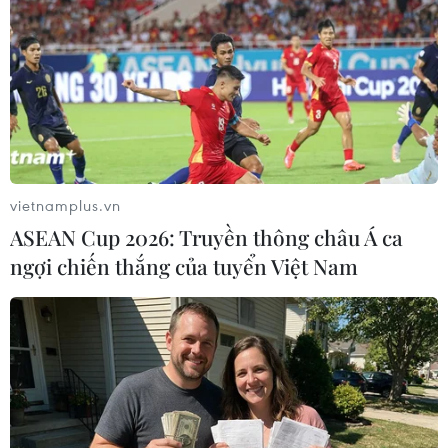
(Vietnam+)
vietnamplus.vn
ASEAN Cup 2026: Truyền thông châu Á ca
ngợi chiến thắng của tuyển Việt Nam