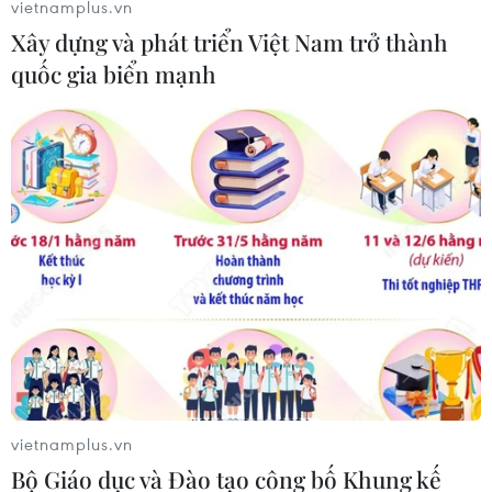
vietnamplus.vn
Váy vẫn luôn được tôn sùng như một phép màu tôn tạo
Xây dựng và phát triển Việt Nam trở thành
nét duyên dáng và kiêu sa cho phái đẹp, hãy cùng tìm
quốc gia biển mạnh
hiểu các mẫu váy "hot" nhất trong mùa Thu Đông 2004-
2015.
vietnamplus.vn
Bộ Giáo dục và Đào tạo công bố Khung kế