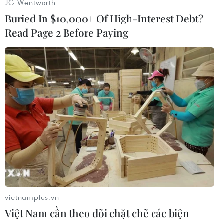
JG Wentworth
nhưng lộng lẫy./.
Buried In $10,000+ Of High-Interest Debt?
Read Page 2 Before Paying
vietnamplus.vn
Việt Nam cần theo dõi chặt chẽ các biện