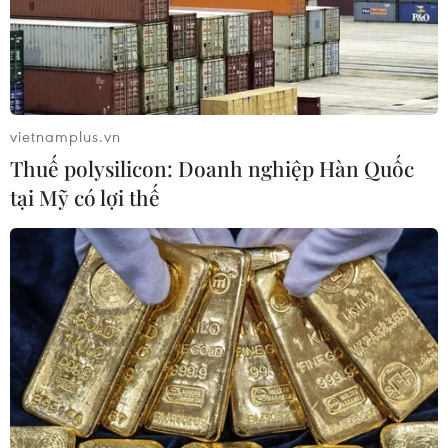
Các nhà tạo mẫu trẻ Việt Nam theo
đuổi dòng chảy bền vững cùng di
sản
08/06/2026 05:32
vietnamplus.vn
Áo dài tỏa sáng tại đêm hội đậm sắc
Thuế polysilicon: Doanh nghiệp Hàn Quốc
màu văn hóa Việt tại châu Âu
tại Mỹ có lợi thế
07/06/2026 04:26
Cơ hội cho người mẫu Việt sải bước
trên sàn diễn Milan Fashion Week
04/06/2026 02:56
Lộ diện các NTK quốc tế tham gia