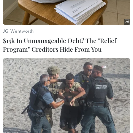
JG Wentworth
$15k In Unmanageable Debt? The "Relief
Program" Creditors Hide From You
Binh sỹ Pháp và Mỹ tham gia chiến dịch giải cứu con tin sau vụ
tấn công ở thủ đô Ouagadougou của Burkina Faso ngày 16/1.
(Nguồn: THX/TTXVN)
Giới chức địa phương cho biết 11 binh sỹ