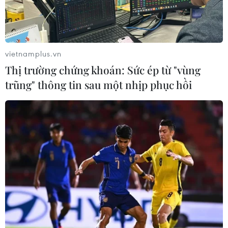
Trong thời gian gần đây, các vụ tấn công khủng bố đẫm
máu liên tiếp xảy ra tại nhiều quốc gia trên thế giới như
Thái Lan, Indonesia, Pháp, Burkina Faso....
vietnamplus.vn
Thị trường chứng khoán: Sức ép từ "vùng
trũng" thông tin sau một nhịp phục hồi