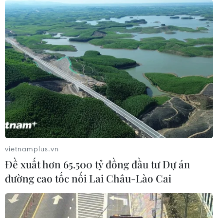
vietnamplus.vn
Đề xuất hơn 65.500 tỷ đồng đầu tư Dự án
đường cao tốc nối Lai Châu-Lào Cai