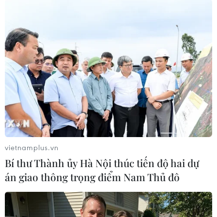
#Đánh bom liều chết
#Chống khủng bố
Burkina Faso
Theo dõi VietnamPlus
vietnamplus.vn
TIN LIÊN QUAN
Bí thư Thành ủy Hà Nội thúc tiến độ hai dự
án giao thông trọng điểm Nam Thủ đô