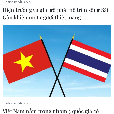
vietnamplus.vn
Hiện trường vụ ghe gỗ phát nổ trên sông Sài
Gòn khiến một người thiệt mạng
Chính phủ Burkina Faso thông báo phá
một âm mưu đảo chính
21/10/2016 22:50
Burkina Faso đã ngăn chặn một âm mưu đảo chính hồi
đầu tháng này, thủ phạm là lực lượng trung thành với
nhà lãnh đạo bị lật đổ Blaise Compaore.
vietnamplus.vn
Việt Nam nằm trong nhóm 5 quốc gia có