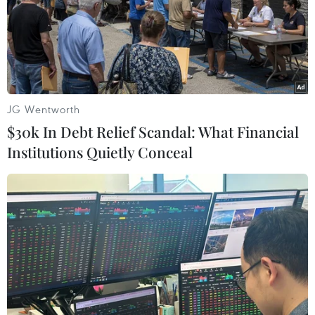
mưu lật đổ chính phủ chuyển tiếp.
JG Wentworth
$30k In Debt Relief Scandal: What Financial
Institutions Quietly Conceal
[News Game] Điểm lại hàng loạt vụ khủng
bố đẫm máu thời gian qua
01/02/2016 23:24