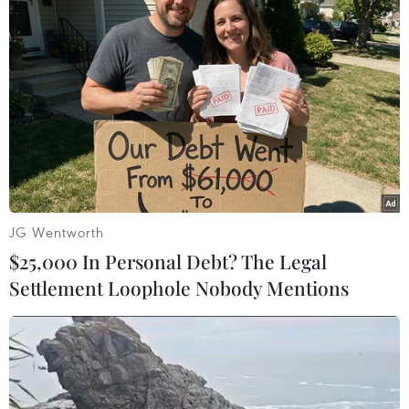
Burkina Faso bắt giữ 11 đối tượng sau vụ
tấn công kho vũ khí
JG Wentworth
24/01/2016 15:09
$25,000 In Personal Debt? The Legal
Tất cả những người bị bắt giữ trên là cựu thành viên
Settlement Loophole Nobody Mentions
thuộc Lực lượng Cận vệ (RSP) của Tổng thống bị lật đổ
của Burkina Faso, ông Blaise Compaore.