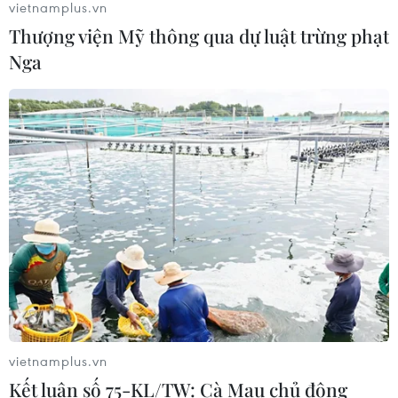
vietnamplus.vn
Thượng viện Mỹ thông qua dự luật trừng phạt
Nga
CƠ QUAN CHỦ QUẢN: THÔNG TẤN XÃ VIỆT NAM
Tổng Biên tập: TRẦN TIẾN DUẨN
Phó Tổng Biên tập: NGUYỄN THỊ TÁM, KHÚC THANH
THỦY
Sở hữu trí tuệ
Quy định sử dụng
RSS
Hỗ trợ
Ngôn ngữ
TTXVN
Dịch vụ tin
Quảng cáo
Liên hệ
vietnamplus.vn
Kết luận số 75-KL/TW: Cà Mau chủ động