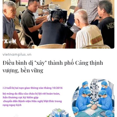
Algeria xây dựng cơ chế quốc gia
kiểm chứng thông tin nhằm chống
tin giả
26/07/2026 14:50
"Siêu quần thể" cá voi lưng gù đối
mặt rủi ro hàng hải
vietnamplus.vn
26/07/2026 10:27
Điều bình dị "xây" thành phố Cảng thịnh
vượng, bền vững
"Cửa ngõ" để Việt Nam tiến vào thị
trường Tây Phi
26/07/2026 08:55
Nam Phi: Máy bay "hạ cánh" giữa