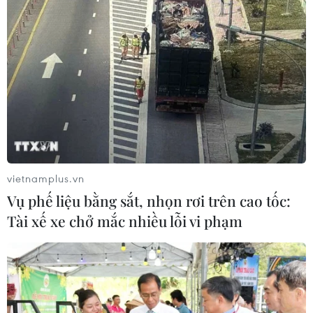
vietnamplus.vn
Vụ phế liệu bằng sắt, nhọn rơi trên cao tốc:
Tài xế xe chở mắc nhiều lỗi vi phạm