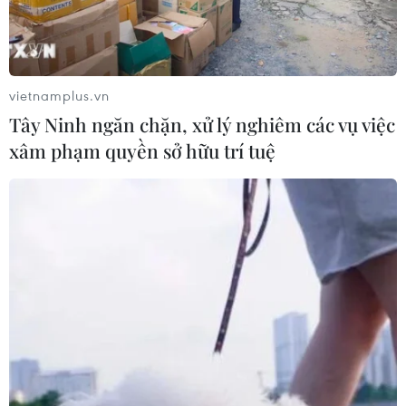
Chàng trai Pháp đạp xe vượt
19.000km tới Việt Nam
vietnamplus.vn
28/06/2026 00:22
Tây Ninh ngăn chặn, xử lý nghiêm các vụ việc
xâm phạm quyền sở hữu trí tuệ
Thủ đô Indonesia đau đầu giải bài
toán “bùng nổ dân số” mèo hoang
17/06/2026 08:32
Sơn La: Tìm nguyên nhân đốm lửa tự
cháy trên sân bêtông khi nắng nóng
03/06/2026 12:07