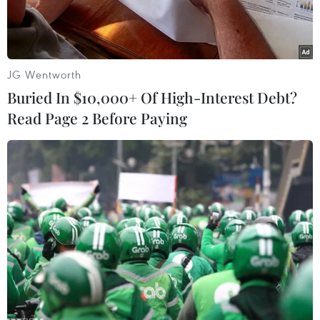
JG Wentworth
Buried In $10,000+ Of High-Interest Debt?
Read Page 2 Before Paying
Cá jawfish đực ấp trứng trong miệng. (Nguồn: Daily Mail)
Nếu bạn là một bà mẹ mang thai hay phàn nàn
vì phải mang thêm đứa bé trong bụng, hãy dành
sự cảm thông cho con cá jawfish đực. Chú cá chỉ
dài hơn 15 cm này phải nuôi dưỡng khoảng 400