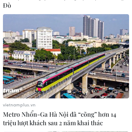
Hành khách “đặc biệt” chào đời trên
Đò
chuyến bay nội địa Mỹ
28/04/2026 02:34
Lật lại bí ẩn vụ trộm nghệ thuật lớn
nhất thế giới qua lời kể của cựu đặc
vụ FBI
27/04/2026 03:08
Cận cảnh kỷ lục "Bản đồ làm
từ xôi nước cốt dừa lớn nhất Việt
Nam"
vietnamplus.vn
26/04/2026 12:17
Metro Nhổn-Ga Hà Nội đã “cõng” hơn 14
triệu lượt khách sau 2 năm khai thác
Xác lập kỷ lục "Bản đồ Việt Nam làm