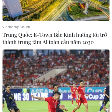
THỦY
Sở hữu trí tuệ
Quy định sử dụng
vietnamplus.vn
RSS
Hỗ trợ
Trung Quốc: E-Town Bắc Kinh hướng tới trở
Ngôn ngữ
TTXVN
thành trung tâm AI toàn cầu năm 2030
Dịch vụ tin
Quảng cáo
Liên hệ
Giấy phép số: 1374/GP-BTTTT do Bộ Thông tin và Truyền thông
cấp ngày 11/9/2008.
Quảng cáo: Phó TBT Nguyễn Thị Tám: 093.5958688, Email:
tamvna@gmail.com
Điện thoại: (024) 39411349 - (024) 39411348, Fax: (024)