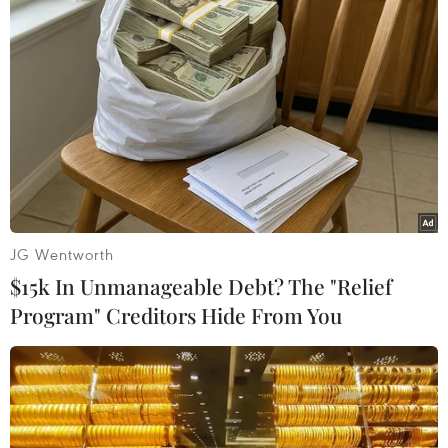
#Cá jawfish đực
#Ấp trứng
#Sinh vật
#Ấu trùng
#Nuôi dưỡng
Theo dõi VietnamPlus
JG Wentworth
$15k In Unmanageable Debt? The "Relief
Program" Creditors Hide From You
TIN CÙNG CHUYÊN MỤC
Buổi hòa nhạc kéo dài 639 năm vừa
mới hoàn thành 4% hành trình