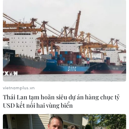
#Thị trường Nga
#Doanh nghiệp nước ngoài
#trừng phạt nga
#Nga-Ukraine
#chiến dịch quân sự
#mất tài sản
#sở hữu trí tuệ
Nga
Theo dõi VietnamPlus
vietnamplus.vn
Thái Lan tạm hoãn siêu dự án hàng chục tỷ
USD kết nối hai vùng biển