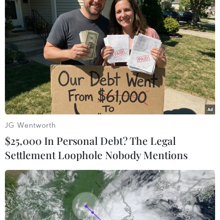
TIN LIÊN QUAN
JG Wentworth
$25,000 In Personal Debt? The Legal
Settlement Loophole Nobody Mentions
Các hãng tàu biển lớn tạm ngừng vận
chuyển hàng hóa đến và đi từ Nga
02/03/2022 08:30
Ba hãng tàu biển lớn nhất thế giới gồm MSC, Maersk,