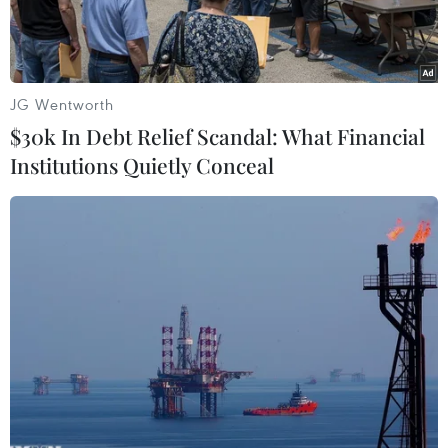
JG Wentworth
$30k In Debt Relief Scandal: What Financial
Institutions Quietly Conceal
Nhà máy Coca-Cola ở Moscow. (Nguồn: Sputnik)
Nhật báo Phố Wall ngày 13/3 đưa tin cho hay,
các nhà chức trách Nga - vốn đang phải đang
đối mặt với thảm họa kinh tế tiềm tàng khi các
lệnh trừng phạt của phương Tây bắt đầu có hiệu
lực - đã khuyến nghị với các công ty nước ngoài