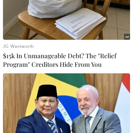
phẩm và dịch vụ tại Nga
05/03/2022 00:43
Microsoft Corp ngày 4/3 tiếp bước Apple Inc, Nike và
Dell Technologies trở thành công ty phương Tây mới
nhất "cắt đứt" hoạt động với Nga sau khi nước này triển
JG Wentworth
khai chiến dịch đặc biệt tại Ukraine.
$15k In Unmanageable Debt? The "Relief
Program" Creditors Hide From You