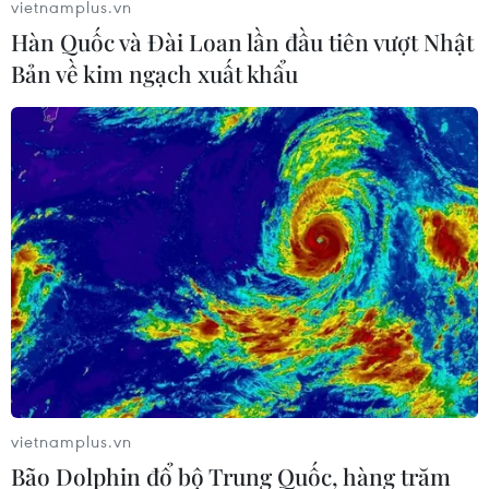
vietnamplus.vn
Hàn Quốc và Đài Loan lần đầu tiên vượt Nhật
Bản về kim ngạch xuất khẩu
EU công bố gói trừng phạt thứ 4 nhằm vào
các nhà tài phiệt mới của Nga
14/03/2022 23:47
Tỷ phú Roman Abramovich, chủ sở hữu câu lạc bộ bóng
đá Anh Chelsea, nằm trong số 14 nhà tài phiệt Nga bị
EU áp đặt lệnh trừng phạt liên quan đến chiến dịch
vietnamplus.vn
quân sự của Nga tại Ukraine.
Bão Dolphin đổ bộ Trung Quốc, hàng trăm