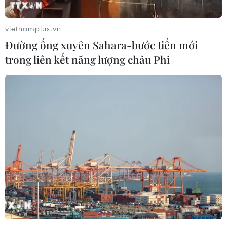
vietnamplus.vn
Đường ống xuyên Sahara-bước tiến mới
trong liên kết năng lượng châu Phi
EU tìm cách giảm thiểu thiệt hại từ lệnh
trừng phạt Nga
11/03/2022 09:29
Liên minh châu Âu cho phép chính phủ các nước thành
viên giúp các công ty gặp khó khăn về thanh khoản do
các biện pháp trừng phạt nhằm vào Nga.