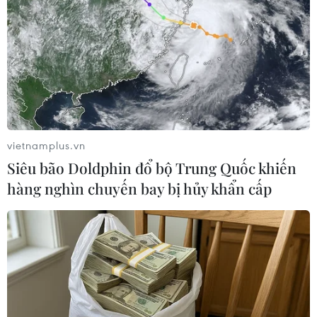
CMA CGM đã thông báo tạm ngừng vận chuyển hàng
hóa đến và đi từ Nga, có hiệu lực đối với các khu vực
bao gồm Baltics, Biển Đen và Viễn Đông Nga.
vietnamplus.vn
Siêu bão Doldphin đổ bộ Trung Quốc khiến
hàng nghìn chuyến bay bị hủy khẩn cấp
"Gã khổng lồ" Microsoft ngừng bán sản