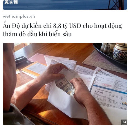
dự định rút khỏi nước này về khả năng có thể bị
mất quyền sở hữu các tài sản tại Nga.
vietnamplus.vn
Theo tờ báo trên, các công tố viên Nga đã đưa ra
Ấn Độ dự kiến chi 8,8 tỷ USD cho hoạt động
khuyến nghị đối với một số doanh nghiệp nước
thăm dò dầu khí biển sâu
ngoài - thông qua các cuộc gọi, gửi thư và thậm
chí cả gặp trực tiếp - bao gồm Coca-Cola,
McDonald's, Procter & Gamble, IBM và Yum
Brands (công ty mẹ của KFC và Pizza Hut).
Họ cho hay các doanh nghiệp nước ngoài có thể
mất quyền sở hữu đối với những tài sản ở Nga,
bao gồm cả tài sản về trí tuệ.
[Công ty khai khoáng hàng đầu Australia
ngừng hợp tác với Nga]
Trong khi đó, Đại sứ quán Nga tại Mỹ cho hay