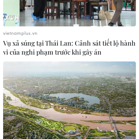
vietnamplus.vn
Vụ xả súng tại Thái Lan: Cảnh sát tiết lộ hành
vi của nghi phạm trước khi gây án
TIN CÙNG CHUYÊN MỤC
Thêm dư địa dòng tiền cho doanh
nghiệp nhỏ và vừa từ chính sách
thuế
09/08/2026 14:15