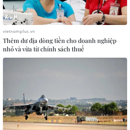
Nhà bán lẻ thời trang trực tuyến lớn
nhất châu Âu thu hẹp dự báo lợi
nhuận
vietnamplus.vn
05/08/2026 08:55
Thêm dư địa dòng tiền cho doanh nghiệp
nhỏ và vừa từ chính sách thuế
Lợi nhuận doanh nghiệp tăng tốc tạo
nền tảng cho thị trường chứng
khoán
05/08/2026 08:44
Công nghệ AI từ OPES gây ấn tượng
tại Vietnam Insurance Summit 2026
05/08/2026 08:10