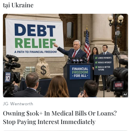
tại Ukraine
sau bất ổn địa chính trị liên quan tới vấn đề
Ukraine.
Các doanh nghiệp Coca-Cola, McDonald's,
Procter & Gamble và Yum hiện vẫn chưa trả lời
yêu cầu bình luận về thông tin trên./.
(TTXVN/Vietnam+)
JG Wentworth
Owning $10k+ In Medical Bills Or Loans?
Stop Paying Interest Immediately