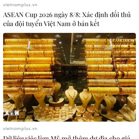
vietnamplus.vn
ASEAN Cup 2026 ngày 8/8: Xác định đối thủ
Bế mạc DANAFF IV 2026: "Tử chiến
của đội tuyển Việt Nam ở bán kết
trên không" và "Một bữa no" thắng
lớn
05/07/2026 00:36
DANAFF 2026: Tham vọng định hình
hệ sinh thái điện ảnh châu Á mới
04/07/2026 10:58
Điện ảnh trẻ đưa Việt Nam đến gần
khán giả châu Âu
04/07/2026 08:09
vietnamplus.vn
Dữ liệu việc làm Mỹ mở thêm dư địa cho giá