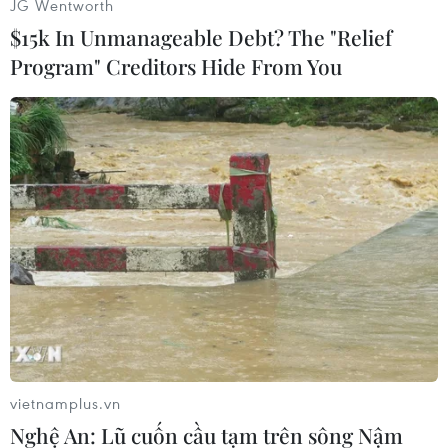
JG Wentworth
$15k In Unmanageable Debt? The "Relief
Program" Creditors Hide From You
Anne Hathaway, Jessica Chastain và Amanda
Seyfried
vietnamplus.vn
Nghệ An: Lũ cuốn cầu tạm trên sông Nậm