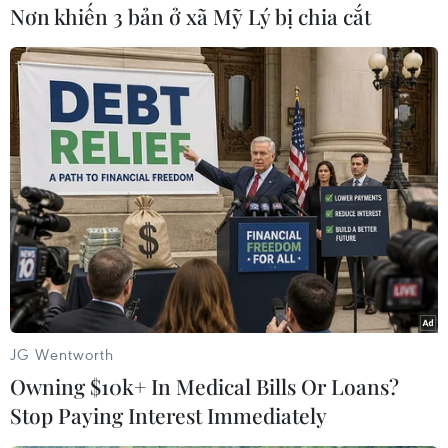
Nơn khiến 3 bản ở xã Mỹ Lý bị chia cắt
Naomi Watts, Kristen Stewart và Catherine Zeta
Jones
JG Wentworth
Owning $10k+ In Medical Bills Or Loans?
Stop Paying Interest Immediately
Chi tiết bộ ảnh xem
tại đây