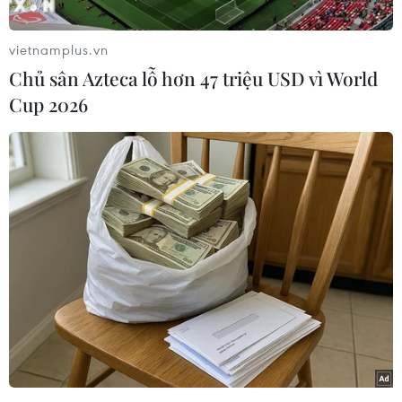
Charlize Theron
vietnamplus.vn
Chủ sân Azteca lỗ hơn 47 triệu USD vì World
Cup 2026
Sandra Bullock, Halle Berry và Salma Hayek