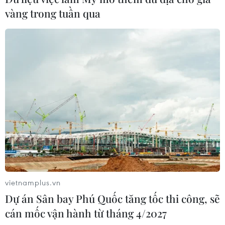
vàng trong tuần qua
Điện ảnh Việt Nam cần học những gì
từ Hollywood?
03/07/2026 11:06
Đừng để phim kinh dị thành "khắc
tinh" của điện ảnh Việt
03/07/2026 00:12
Cục Điện ảnh nói gì về phim "Chiếc
kén" có Trương Ngọc Ánh
vietnamplus.vn
02/07/2026 01:53
Dự án Sân bay Phú Quốc tăng tốc thi công, sẽ
cán mốc vận hành từ tháng 4/2027