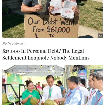
phòng vé
27/07/2026 05:25
Nghị định 189 vừa có hiệu lực, phim
Nhà nước đặt hàng lập tức "gây sốt"
phòng vé
JG Wentworth
24/07/2026 11:44
$25,000 In Personal Debt? The Legal
Settlement Loophole Nobody Mentions
The Odyssey “độc chiếm” IMAX, fan
ngậm ngùi vì Spider-Man 4 không có
suất
24/07/2026 04:09
TP Hồ Chí Minh: Khai mạc Tuần
phim kỷ niệm 79 năm Ngày Thương