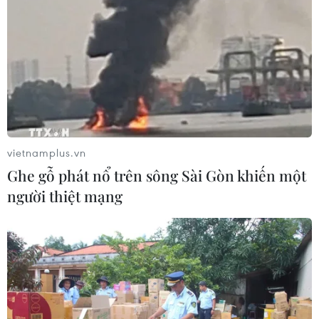
Liên hoan Phim Châu Á lần thứ 4 báo
hiệu nhiều đột phá cho điện ảnh Việt
Nam
27/06/2026 12:45
Xem thêm
vietnamplus.vn
Ghe gỗ phát nổ trên sông Sài Gòn khiến một
người thiệt mạng
CƠ QUAN CHỦ QUẢN: THÔNG TẤN XÃ VIỆT NAM
Tổng Biên tập: TRẦN TIẾN DUẨN
Phó Tổng Biên tập: NGUYỄN THỊ TÁM, KHÚC THANH
THỦY