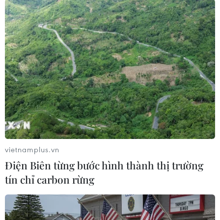
(Vietnam+)
vietnamplus.vn
Điện Biên từng bước hình thành thị trường
tín chỉ carbon rừng
#Lễ trao giải Oscars
#Hollywood
#Los Angeles
#Ngôi sao
Mỹ