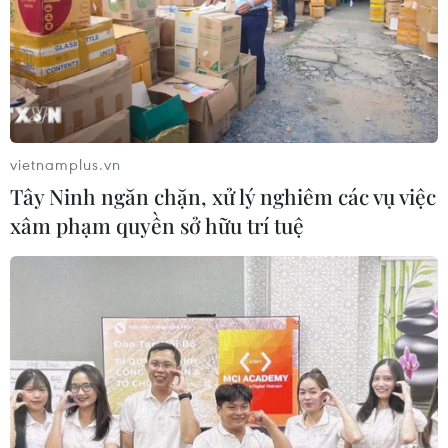
Sở hữu trí tuệ
Quy định sử dụng
RSS
Hỗ trợ
Ngôn ngữ
TTXVN
Dịch vụ tin
Quảng cáo
vietnamplus.vn
Liên hệ
Tây Ninh ngăn chặn, xử lý nghiêm các vụ việc
xâm phạm quyền sở hữu trí tuệ
Giấy phép số: 1374/GP-BTTTT do Bộ Thông tin và Truyền thông
cấp ngày 11/9/2008.
Quảng cáo: Phó TBT Nguyễn Thị Tám: 093.5958688, Email:
tamvna@gmail.com
Điện thoại: (024) 39411349 - (024) 39411348, Fax: (024)
39411348
Email:
vietnamplus2008@gmail.com