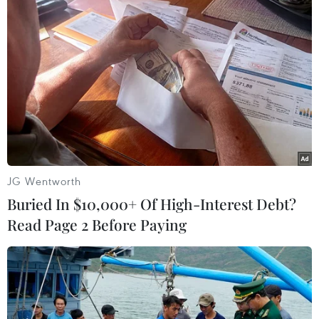
Tên miền quốc gia .VN
góp phần xây dựng niềm tin số thời
thương mại điện tử
10/08/2026 03:36
Liệu AI có phải là vấn đề an ninh
mạng lớn nhất?
JG Wentworth
10/08/2026 03:29
Buried In $10,000+ Of High-Interest Debt?
Read Page 2 Before Paying
Khoa học, công nghệ - trụ cột mới
trong quan hệ Việt Nam-Canada
10/08/2026 02:25