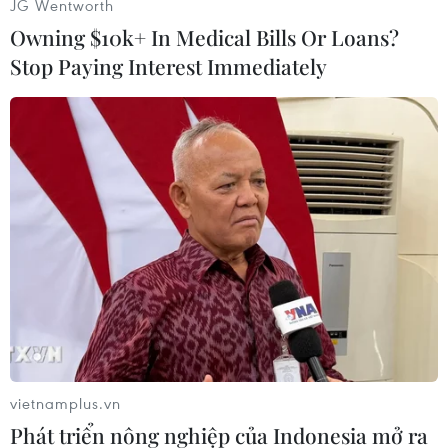
JG Wentworth
Owning $10k+ In Medical Bills Or Loans?
Stop Paying Interest Immediately
#Campuchia
#Bộ trưởng Nguyễn Bắc Son
#Truyền thông
#Đầu tư
#Hợp tác
Campuchia
Việt Nam
vietnamplus.vn
Phát triển nông nghiệp của Indonesia mở ra