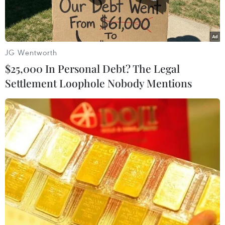
Nguyễn Bắc Son dẫn đầuđang ở thăm
Campuchia.
Chủ tịch Heng Samrin đánh giá cao sự hợp tác
JG Wentworth
giữa Bộ Thông tin và Truyền thôngViệt Nam với
$25,000 In Personal Debt? The Legal
Bộ Thông tin và Bộ Bưu chính-Viễn thông
Settlement Loophole Nobody Mentions
Campuchia; đặc biệt là sựđầu tư của phía Việt
Nam vào lĩnh vực thông tin, truyền thông (ICT)
ở Campuchia.
Chủ tịch Quốc hội Campuchia bày tỏ tin tưởng
tình đoàn kết hữu nghị truyềnthống, sự hợp tác
toàn diện giữa hai nước sẽ tiếp tục phát triển vì
quyền lợicủa nhân dân hai nước.
Chủ tịch Heng Samrin cũng thông báo với đoàn