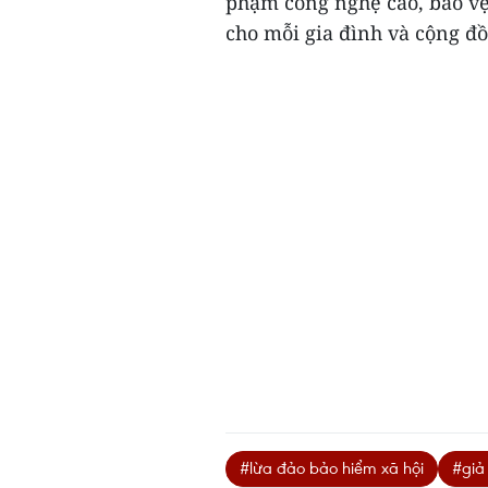
phạm công nghệ cao, bảo vệ 
cho mỗi gia đình và cộng đồ
#lừa đảo bảo hiểm xã hội
#giả