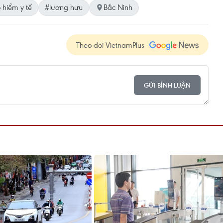
 hiểm y tế
#lương hưu
Bắc Ninh
Theo dõi VietnamPlus
GỬI BÌNH LUẬN