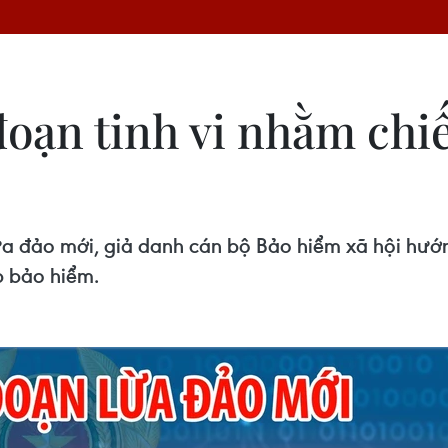
oạn tinh vi nhằm chiế
a đảo mới, giả danh cán bộ Bảo hiểm xã hội hướ
p bảo hiểm.