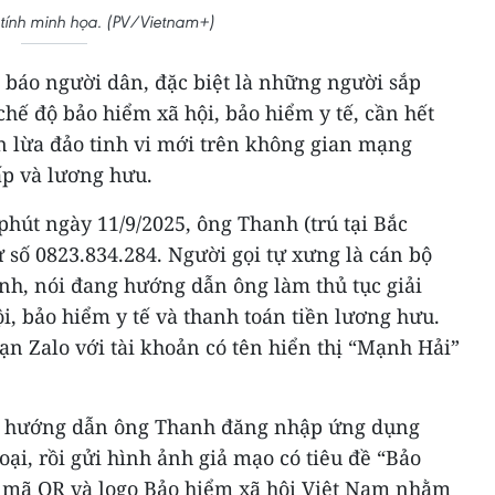
tính minh họa. (PV/Vietnam+)
 báo người dân, đặc biệt là những người sắp
hế độ bảo hiểm xã hội, bảo hiểm y tế, cần hết
n lừa đảo tinh vi mới trên không gian mạng
ấp và lương hưu.
phút ngày 11/9/2025, ông Thanh (trú tại Bắc
 số 0823.834.284. Người gọi tự xưng là cán bộ
nh, nói đang hướng dẫn ông làm thủ tục giải
i, bảo hiểm y tế và thanh toán tiền lương hưu.
ạn Zalo với tài khoản có tên hiển thị “Mạnh Hải”
i” hướng dẫn ông Thanh đăng nhập ứng dụng
oại, rồi gửi hình ảnh giả mạo có tiêu đề “Bảo
n mã QR và logo Bảo hiểm xã hội Việt Nam nhằm