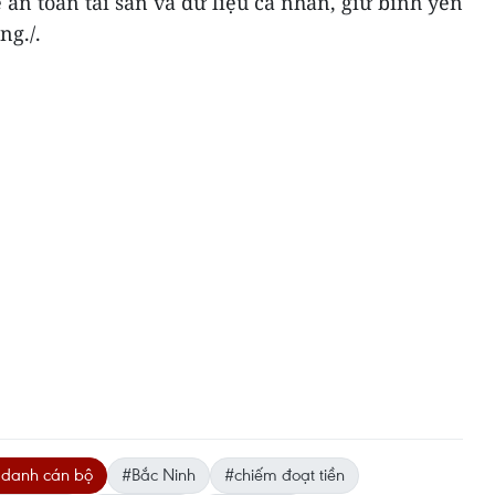
an toàn tài sản và dữ liệu cá nhân, giữ bình yên
ng./.
 danh cán bộ
#Bắc Ninh
#chiếm đoạt tiền