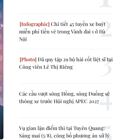
Chi tiết 45 tuyến xe buýt
miễn phí tiền vé trong Vành đai 1 ở Hà
Nội
Đã quy tập 29 bộ hài cốt liệt sĩ tại
Công viên Lê Thị Riêng
Các cầu vượt sông Hồng, sông Đuống sẽ
thông xe trước Hội nghị APEC 2027
Vụ gian lận điểm thi tại Tuyên Quang:
Sáng mai (5/8), công bố phương án xử lý