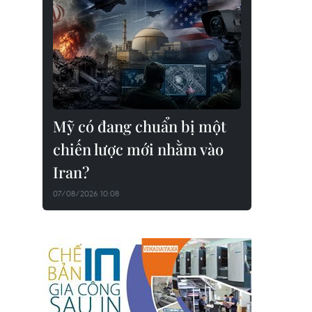
Mỹ có đang chuẩn bị một
chiến lược mới nhằm vào
Iran?
07/08/2026 10:08