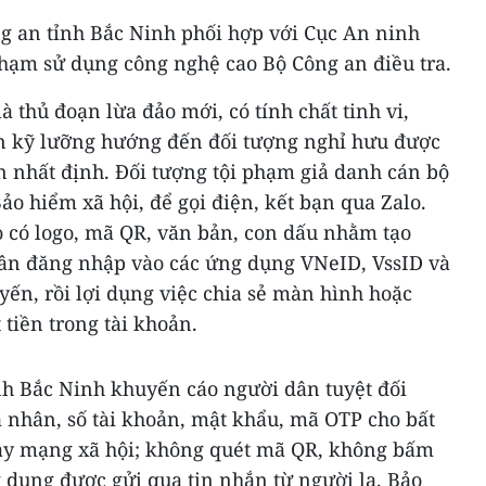
g an tỉnh Bắc Ninh phối hợp với Cục An ninh
hạm sử dụng công nghệ cao Bộ Công an điều tra.
 thủ đoạn lừa đảo mới, có tính chất tinh vi,
án kỹ lưỡng hướng đến đối tượng nghỉ hưu được
n nhất định. Đối tượng tội phạm giả danh cán bộ
ảo hiểm xã hội, để gọi điện, kết bạn qua Zalo.
 có logo, mã QR, văn bản, con dấu nhằm tạo
ân đăng nhập vào các ứng dụng VNeID, VssID và
yến, rồi lợi dụng việc chia sẻ màn hình hoặc
tiền trong tài khoản.
nh Bắc Ninh khuyến cáo người dân tuyệt đối
 nhân, số tài khoản, mật khẩu, mã OTP cho bất
 hay mạng xã hội; không quét mã QR, không bấm
 dụng được gửi qua tin nhắn từ người lạ. Bảo