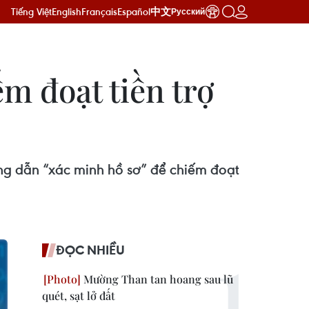
Tiếng Việt
English
Français
Español
中文
Русский
m đoạt tiền trợ
ng dẫn “xác minh hồ sơ” để chiếm đoạt
ĐỌC NHIỀU
Mường Than tan hoang sau lũ
quét, sạt lở đất