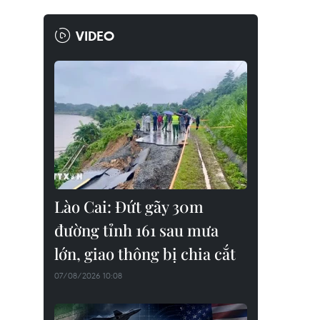
VIDEO
Lào Cai: Đứt gãy 30m
đường tỉnh 161 sau mưa
lớn, giao thông bị chia cắt
07/08/2026 10:08