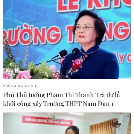
2026
28/06/2026 14:28
Liên hoan Phim Châu Á lần thứ 4 báo
hiệu nhiều đột phá cho điện ảnh Việt
Nam
27/06/2026 12:45
Xem thêm
vietnamplus.vn
Phó Thủ tướng Phạm Thị Thanh Trà dự lễ
khởi công xây Trường THPT Nam Đàn 1
CƠ QUAN CHỦ QUẢN: THÔNG TẤN XÃ VIỆT NAM
Tổng Biên tập: TRẦN TIẾN DUẨN