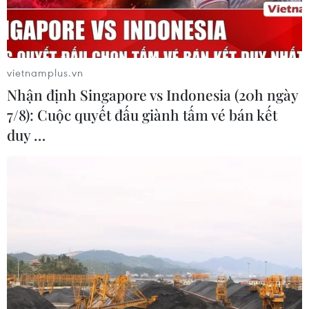
Quan điểm của cơ quan quản lý về
lùm xùm quanh phim "Hoàng hậu
cuối cùng"
20/07/2026 04:31
vietnamplus.vn
Nhận định Singapore vs Indonesia (20h ngày
Thanh âm vượt đại dương: Phim đặc
7/8): Cuộc quyết đấu giành tấm vé bán kết
biệt dịp kỷ niệm 79 năm Ngày
duy …
Thương binh-Liệt sỹ
18/07/2026 02:27
Chiếu miễn phí nhiều bộ phim về đề
tài cách mạng nhân kỷ niệm ngày
27/7
09/07/2026 03:44