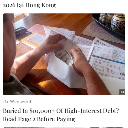
2026 tại Hong Kong
#Chicago
#Hollywood
#Phim trường
#Bang Illinois
Mỹ
Theo dõi VietnamPlus
TIN CÙNG CHUYÊN MỤC
JG Wentworth
Phim Việt tham dự Liên hoan phim
Buried In $10,000+ Of High-Interest Debt?
ASEAN 2026 tại Hong Kong
Read Page 2 Before Paying
07/08/2026 15:44