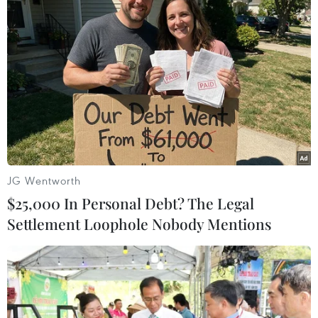
logistics. Cần Thơ hiện đã có cảng biển, sân bay.
Nhà nước cũng đang đầu tư xây dựng đường
cao tốc. Khu vực đồng bằng sông Cửu Long là
vùng sản xuất nông nghiệp, lúa gạo, cây trái,
thủy sản xuất khẩu lớn nhất của Việt Nam.
JG Wentworth
$25,000 In Personal Debt? The Legal
Settlement Loophole Nobody Mentions