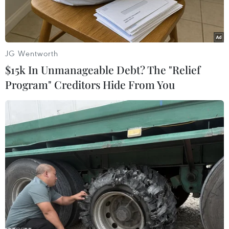
JG Wentworth
$15k In Unmanageable Debt? The "Relief
Program" Creditors Hide From You
Chủ tịch Quốc hội Nguyễn Thị Kim Ngân tiếp đại diện lãnh đạo
Tập đoàn Lotte. (Ảnh: Trọng Đức/TTXVN)
Sáng 7/12, tại Seoul, sau khi tham dự Diễn đàn
Đầu tư và Thương mại Việt Nam-Hàn Quốc, Chủ