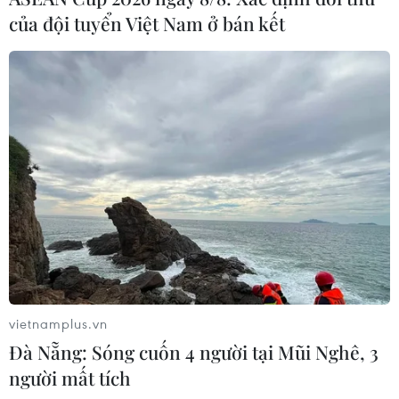
của đội tuyển Việt Nam ở bán kết
Chủ tịch Quốc hội gặp gỡ nhân sỹ hữu
nghị Việt Nam-Hàn Quốc
06/12/2018 09:38
Trong khuôn khổ chuyến thăm chính thức Hàn Quốc,
Chủ tịch Quốc hội Nguyễn Thị Kim Ngân đã gặp gỡ
nhân sỹ hữu nghị Việt Nam-Hàn Quốc, đặc biệt là
những người dòng họ Lý đang sinh sống tại xứ Kimchi.
vietnamplus.vn
Đà Nẵng: Sóng cuốn 4 người tại Mũi Nghê, 3
người mất tích