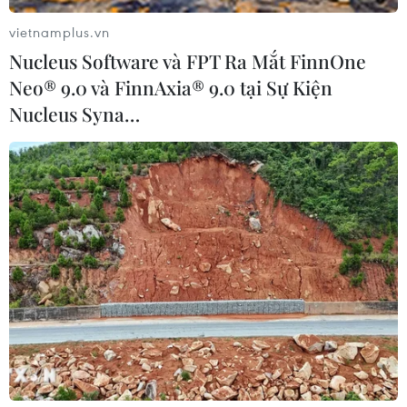
vietnamplus.vn
Nucleus Software và FPT Ra Mắt FinnOne
Neo® 9.0 và FinnAxia® 9.0 tại Sự Kiện
Nucleus Syna…
#Hàng xuất khẩu
#Việt Nam-Hàn Quốc
#Tập đoàn CJ
#An toàn thực phẩm
#Gia đình đa văn hóa Việt-Hàn
#Tập đoàn Lotte
#Doanh nghiệp Hàn Quốc
#Chủ tịch Quốc hội thăm Hàn Quốc
#VietnamPlus
Hàn Quốc
Theo dõi VietnamPlus