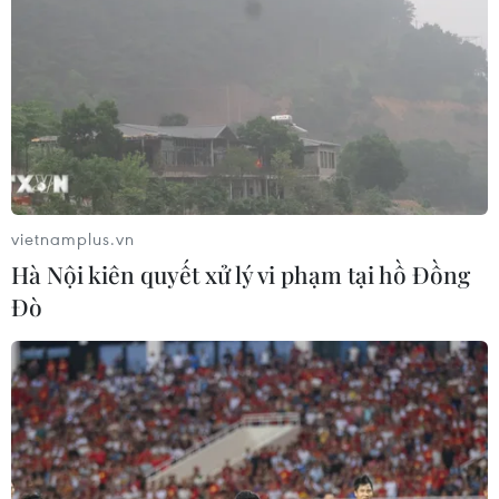
vietnamplus.vn
Hà Nội kiên quyết xử lý vi phạm tại hồ Đồng
Đò
Chủ tịch Quốc hội Nguyễn Thị Kim Ngân
hội kiến Tổng thống Hàn Quốc
06/12/2018 13:32
Chiều tối 6/12 (theo giờ địa phương), tại thủ đô Seoul,
Chủ tịch Quốc hội Nguyễn Thị Kim Ngân đã hội kiến