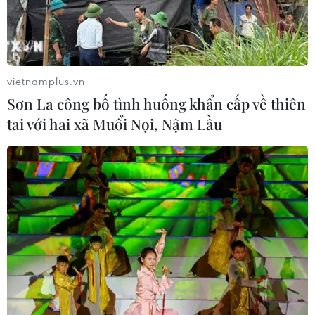
vietnamplus.vn
Sơn La công bố tình huống khẩn cấp về thiên
tai với hai xã Muổi Nọi, Nậm Lầu