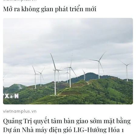
khoán
Mở ra không gian phát triển mới
05/08/2026 08:44
Công nghệ AI từ OPES gây ấn tượng
tại Vietnam Insurance Summit 2026
05/08/2026 08:10
Từ thương cảng Sài Gòn đến trung
tâm tài chính quốc tế nhìn từ
Vietcombank Tower
05/08/2026 08:09
vietnamplus.vn
Gia Lai chấp thuận hai dự án chăn
Quảng Trị quyết tâm bàn giao sớm mặt bằng
nuôi công nghệ cao trị giá hơn 3.600
Dự án Nhà máy điện gió LIG-Hướng Hóa 1
tỷ đồng