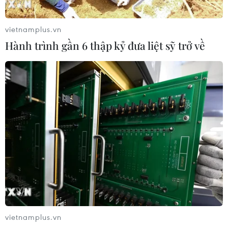
vietnamplus.vn
Hành trình gần 6 thập kỷ đưa liệt sỹ trở về
vietnamplus.vn