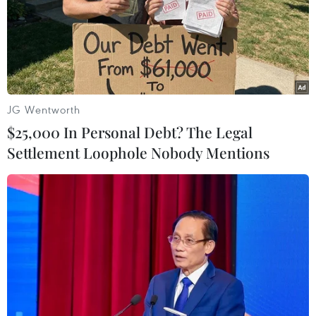
JG Wentworth
$25,000 In Personal Debt? The Legal
Settlement Loophole Nobody Mentions
Lợi suất trái phiếu kỳ hạn 10 năm của Đức
cao nhất trong hai tháng
14/09/2021 14:32
Trong đợt phát hành đầu tiên kể từ sau kỳ nghỉ Hè này,
nhu cầu của các nhà đầu tư đạt trên 85 tỷ euro, Đức đã
huy động được 3,908 tỷ USD từ việc phát hành bổ sung
trái phiếu kỳ hạn hai năm.