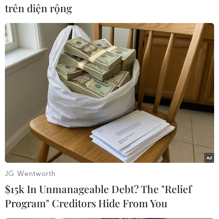
trên diện rộng
ảnh hưởng của Evergrande]
Ông Art Hogan, chiến lược gia trưởng tại công
ty môi giới đầu tư National Securities (Mỹ),
đánh giá có vẻ như thị trường đã chấp nhận
rằng Evergrande sẽ không phải nơi khởi đầu
của một cuộc khủng hoảng tài chính. Nhờ đó,
giới đầu tư đã phần nào bớt quan ngại.
Bên cạnh đó, khi kết thúc cuộc họp chính sách,
Fed thông báo quyết định giữ nguyên lãi suất cơ
bản ở biên độ 0-0,25%. Đây là lần thứ 12 liên
tiếp Fed không điều chỉnh lãi suất và Fed hy
JG Wentworth
vọng sẽ "sớm" sẵn sàng để bắt đầu loại bỏ các
$15k In Unmanageable Debt? The "Relief
biện pháp kích thích được triển khai trong thời
Program" Creditors Hide From You
gian đại dịch COVID-19 bùng phát.