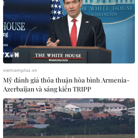
Chứng khoán 6/8: Cổ phiếu hóa chất
tăng trần, trắng bên bán giữa phiên
đỏ lửa
06/08/2026 09:40
Dow Jones lập đỉnh kỷ lục nhờ diễn
biến tích cực tại Trung Đông
vietnamplus.vn
05/08/2026 23:27
Mỹ đánh giá thỏa thuận hòa bình Armenia-
Azerbaijan và sáng kiến TRIPP
Chứng khoán châu Á đồng loạt tăng
nhờ đà hồi phục của cổ phiếu công
nghệ
05/08/2026 11:00