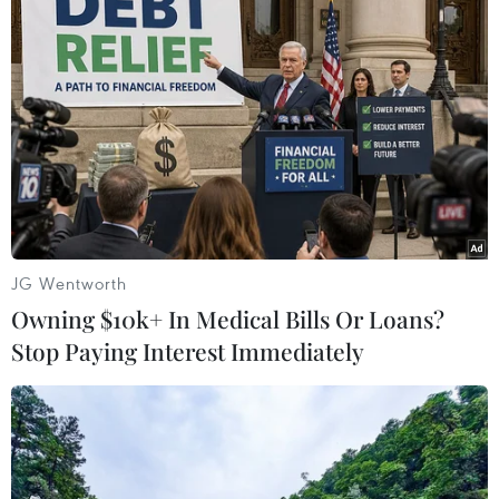
nước này cho thể chi trả cho mọi hoạt động cần
thanh toán khi đến hạn - điều cần làm để bảo
vệ nền kinh tế và thị trường tài chính Mỹ./.
(TTXVN/Vietnam+)
JG Wentworth
Owning $10k+ In Medical Bills Or Loans?
Stop Paying Interest Immediately