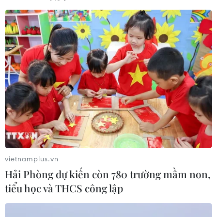
TIN CÙNG CHUYÊN MỤC
vietnamplus.vn
Hải Phòng dự kiến còn 780 trường mầm non,
Chứng khoán tuần tới: VN-Index có
tiểu học và THCS công lập
vượt được vùng 1.800 điểm?
09/08/2026 10:42