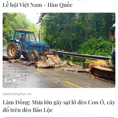
Lễ hội Việt Nam - Hàn Quốc
Triển vọng nhóm cổ phiếu ngành ngân
hàng sau đại dịch COVID-19
16/09/2021 07:47
Với giá trị vốn hóa chiếm đến một phần tư giá trị vốn
hóa thị trường, nhóm ngành ngân hàng được kỳ vọng
sẽ tiếp tục thu hút dòng vốn từ nhà đầu tư cá nhân sau
đại dịch.
vietnamplus.vn
Lâm Đồng: Mưa lớn gây sạt lở đèo Con Ó, cây
đổ trên đèo Bảo Lộc