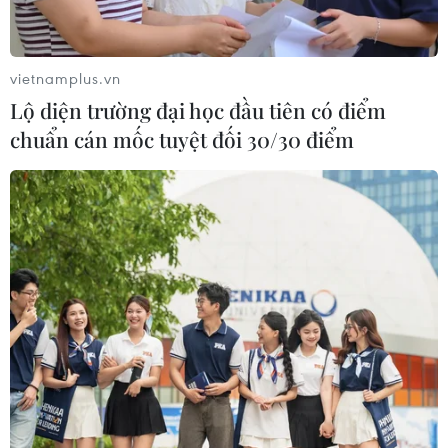
ngoại mua ròng trở lại hơn 1.000 tỷ
đồng
03/08/2026 09:32
vietnamplus.vn
Lộ diện trường đại học đầu tiên có điểm
Cổ phiếu công nghệ giảm sâu: Định
chuẩn cán mốc tuyệt đối 30/30 điểm
giá lại hay cơ hội tích lũy?
03/08/2026 08:45
Chứng khoán hồi phục gần 3%, thị
trường kỳ vọng khởi sắc trong tháng
Tám
02/08/2026 11:18
Thị trường phục hồi trong “nghi
ngờ”: Điểm tựa nội lực và áp lực