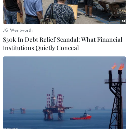
JG Wentworth
$30k In Debt Relief Scandal: What Financial
Institutions Quietly Conceal
Các chứng khoán viên làm việc tại sàn giao dịch New York
(Mỹ). (Ảnh: AFP/TTXVN)
Chứng khoán thế giới đồng loạt tăng hơn 1%
trong phiên giao dịch ngày 22/9, khi lo ngại về
“gã khổng lồ” bất động sản Trung Quốc