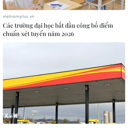
Chốt phiên 15/9, chỉ số Nikkei 225 của Nhật Bản giảm
0,5%, chỉ số Hang Seng của Hong Kong giảm 1,8%, còn
vietnamplus.vn
chỉ số Shanghai Composite của Thượng Hải giảm 0,2%.
Các trường đại học bắt đầu công bố điểm
chuẩn xét tuyển năm 2026
Chứng khoán Mỹ đi lên sau khi EC cam kết