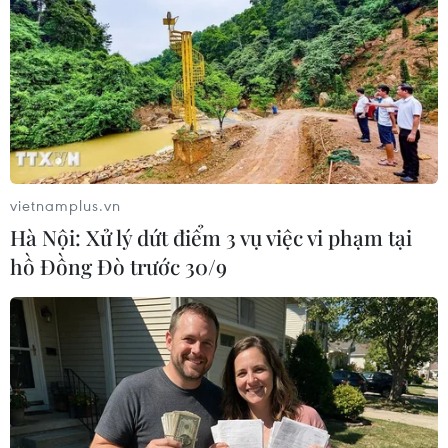
#Evergrande
#kinh tế Trung Quốc
#vỡ nợ
#kinh tế Mỹ
#chứng khoán
Anh
Đức
Mỹ
Pháp
Trung Quốc
vietnamplus.vn
Theo dõi VietnamPlus
Hà Nội: Xử lý dứt điểm 3 vụ việc vi phạm tại
hồ Đồng Đò trước 30/9
TIN LIÊN QUAN