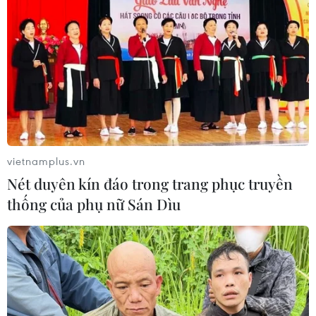
Căng thẳng Trung Đông khiến
chứng khoán châu Á đồng loạt giảm
điểm
24/07/2026 09:41
Xem thêm
vietnamplus.vn
Nét duyên kín đáo trong trang phục truyền
thống của phụ nữ Sán Dìu
CƠ QUAN CHỦ QUẢN: THÔNG TẤN XÃ VIỆT NAM
Tổng Biên tập: TRẦN TIẾN DUẨN
Phó Tổng Biên tập: NGUYỄN THỊ TÁM, KHÚC THANH
THỦY