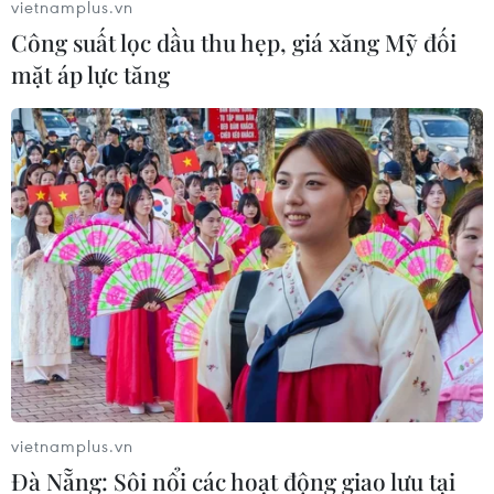
vietnamplus.vn
viện trợ cho Afghanistan
Công suất lọc dầu thu hẹp, giá xăng Mỹ đối
16/09/2021 03:01
mặt áp lực tăng
Phiên 15/9, chỉ số công nghiệp Dow Jones tăng 0,7%
lên 34.814,39 điểm còn chỉ số tổng hợp S&P 500 tăng
0,9% lên 4.480,70 điểm. Trong khi đó, chỉ số công nghệ
Nasdaq tăng 0,8% lên 15.161,53 điểm.
vietnamplus.vn
Đà Nẵng: Sôi nổi các hoạt động giao lưu tại