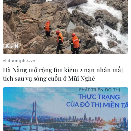
đẩy các nhà đầu tư vội vã bán tháo cổ phiếu.
vietnamplus.vn
Đà Nẵng mở rộng tìm kiếm 2 nạn nhân mất
tích sau vụ sóng cuốn ở Mũi Nghê