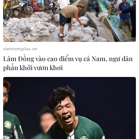
vietnamplus.vn
Lâm Đồng vào cao điểm vụ cá Nam, ngư dân
phấn khởi vươn khơi