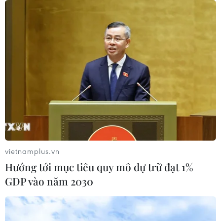
công nghệ
06/08/2026 14:19
Chó "không gây dị ứng" - bước tiến
mới của công nghệ chỉnh sửa gene
06/08/2026 13:42
Thái Lan-Myanmar thúc đẩy hợp tác
kinh tế và công nghệ vũ trụ
06/08/2026 13:35
vietnamplus.vn
Hướng tới mục tiêu quy mô dự trữ đạt 1%
GDP vào năm 2030
Đến năm 2030, Việt Nam làm chủ ít
nhất 4 công nghệ chiến lược
06/08/2026 12:58