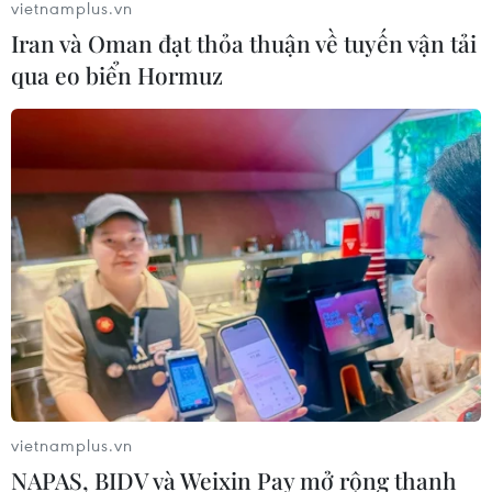
vietnamplus.vn
Iran và Oman đạt thỏa thuận về tuyến vận tải
qua eo biển Hormuz
vietnamplus.vn
NAPAS, BIDV và Weixin Pay mở rộng thanh