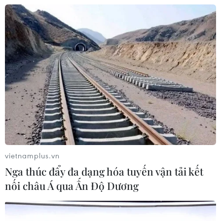
02/08/2026 09:43
Điều trị hiệu quả ca ung thư phổi
mang đồng thời hai đột biến gen
hiếm gặp
02/08/2026 05:58
Xem thêm
vietnamplus.vn
Nga thúc đẩy đa dạng hóa tuyến vận tải kết
nối châu Á qua Ấn Độ Dương
CƠ QUAN CHỦ QUẢN: THÔNG TẤN XÃ VIỆT NAM
Tổng Biên tập: TRẦN TIẾN DUẨN