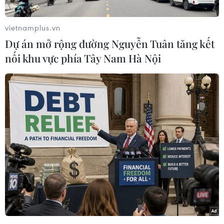
đây đúng 3 năm, Chương trình “Phát triển nhà
nghiên cứu Việt” - RDP (Research Development
vietnamplus.vn
Program) là một sáng kiến cộng đồng được khởi
Dự án mở rộng đường Nguyễn Tuân tăng kết
xướng thông qua mạng lưới Tri thức Việt Nam
nối khu vực phía Tây Nam Hà Nội
toàn cầu (iVANet) nhằm kết nối, tôn vinh và
phát triển nghề nghiệp cho các ứng cử viên
nghiên cứu sinh, nghiên cứu sinh và tân Tiến
sỹ người Việt Nam trên toàn cầu.
Tiến sỹ Nguyễn Thị Lan Hương, giảng viên Đại
học Công nghệ Swinburne (Australia), đồng thời
là người sáng lập và điều hành chương trình
iVANet-RDP, cho biết trong 3 năm qua, chương
trình đã tổ chức 15 hội thảo trực tuyến, kết nối
nhiều tiến sỹ người Việt Nam đang công tác ở
trong và ngoài nước với hàng ngàn sinh viên