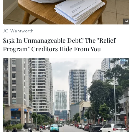
cầu.
JG Wentworth
$15k In Unmanageable Debt? The "Relief
Program" Creditors Hide From You
Tiến sỹ Nguyễn Thị Lan Hương (ngoài cùng bên trái), người
sáng lập và điều hành chương trình iVANet-RDP
Theo phóng viên TTXVN tại Sydney, ra đời cách