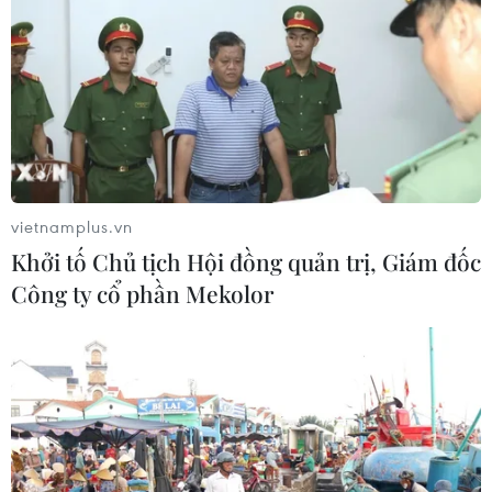
biểu chia sẻ rằng họ mong muốn được cống hiến, được
tự do sáng tạo vì sự phát triển, thịnh vượng của đất
nước và sống trong lòng nhân dân.
vietnamplus.vn
Khởi tố Chủ tịch Hội đồng quản trị, Giám đốc
Công ty cổ phần Mekolor