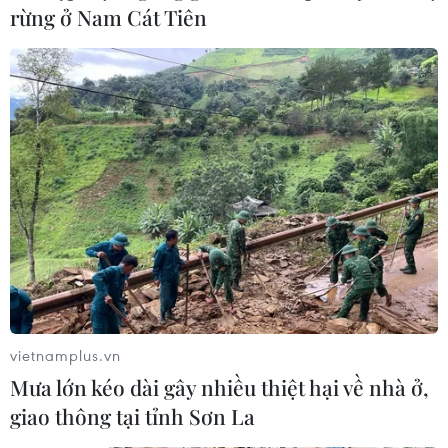
rừng ở Nam Cát Tiên
Nữ trí thức với khoa học và công nghệ vì
sự phát triển bền vững
18/10/2019 03:24
Phó Thủ tướng Vũ Đức Đam mong muốn các nữ trí thức
tiếp tục phát huy truyền thống vẻ vang của người phụ
nữ Việt Nam, đóng góp nhiều hơn nữa cho sự nghiệp
đổi mới giáo dục, đào tạo, khoa học công nghệ.
vietnamplus.vn
Mưa lớn kéo dài gây nhiều thiệt hại về nhà ở,
giao thông tại tỉnh Sơn La