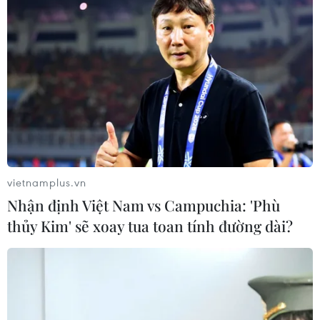
vietnamplus.vn
Nhận định Việt Nam vs Campuchia: 'Phù
thủy Kim' sẽ xoay tua toan tính đường dài?
Đội ngũ trí thức, nghệ sỹ cống hiến vì khát
vọng Việt Nam hùng cường
31/07/2020 08:43
Các đại biểu trí thức, nhà khoa học và văn nghệ sỹ tiêu