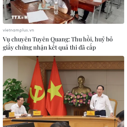
TIN LIÊN QUAN
vietnamplus.vn
Vụ chuyên Tuyên Quang: Thu hồi, huỷ bỏ
giấy chứng nhận kết quả thi đã cấp
Làm gì để kết nối 10.000 nhà khoa học
Việt trên toàn cầu?
20/08/2018 01:28