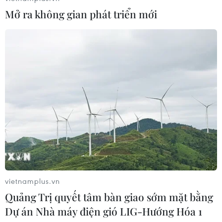
Mở ra không gian phát triển mới
CƠ QUAN CHỦ QUẢN: THÔNG TẤN XÃ VIỆT NAM
Tổng Biên tập: TRẦN TIẾN DUẨN
Phó Tổng Biên tập: NGUYỄN THỊ TÁM, KHÚC THANH
THỦY
Sở hữu trí tuệ
Quy định sử dụng
RSS
Hỗ trợ
Ngôn ngữ
TTXVN
Dịch vụ tin
Quảng cáo
Liên hệ
vietnamplus.vn
Quảng Trị quyết tâm bàn giao sớm mặt bằng
Dự án Nhà máy điện gió LIG-Hướng Hóa 1
Giấy phép số: 1374/GP-BTTTT do Bộ Thông tin và Truyền thông