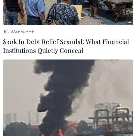
JG Wentworth
$30k In Debt Relief Scandal: What Financial
Institutions Quietly Conceal
(Ảnh: AFP)
Các chuyên gia Mỹ nhận định trí tuệ nhân tạo
(AI) sẽ giúp giải quyết cuộc khủng hoảng về
năng suất lao động trong tương lai.
Theo nhà sáng lập BlackRock, Larry Fink, suy