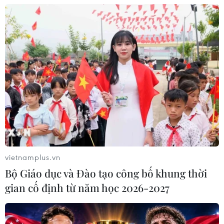
số, tạo động lực phát triển kinh tế số
07/08/2026 07:17
"Doanh nghiệp phải là lực lượng
nòng cốt phát triển công nghệ chiến
lược"
07/08/2026 07:09
Meta bồi thường gần 600 triệu USD
vì gây tổn hại sức khỏe tâm thần trẻ
vietnamplus.vn
em
Bộ Giáo dục và Đào tạo công bố khung thời
07/08/2026 04:28
gian cố định từ năm học 2026-2027
Mỹ áp thuế 15% đối với nguyên liệu