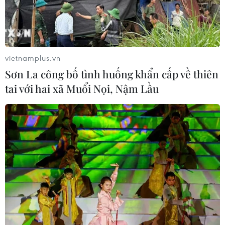
vietnamplus.vn
Sơn La công bố tình huống khẩn cấp về thiên
tai với hai xã Muổi Nọi, Nậm Lầu
TIN CÙNG CHUYÊN MỤC