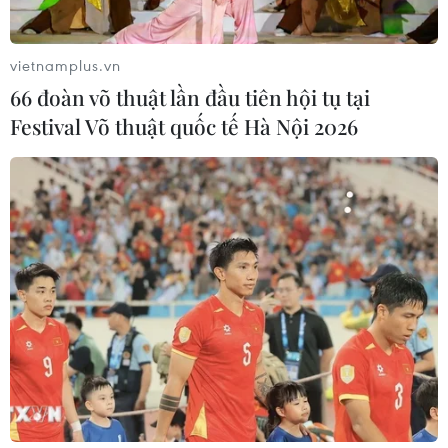
EU triển khai mạng vệ tinh riêng,
củng cố chủ quyền số
vietnamplus.vn
08/08/2026 04:15
66 đoàn võ thuật lần đầu tiên hội tụ tại
Festival Võ thuật quốc tế Hà Nội 2026
Trung Quốc: E-Town Bắc Kinh
hướng tới trở thành trung tâm AI
toàn cầu năm 2030
08/08/2026 02:11
Việt Nam vượt xa mức trung bình
toàn cầu về ứng dụng AI trong công
việc
07/08/2026 23:38