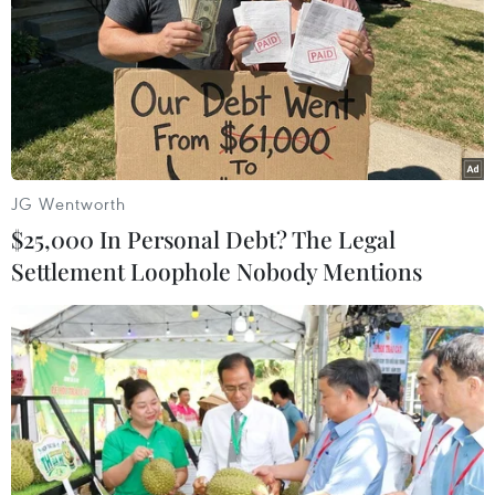
Nghiên cứu: AI giúp tăng năng suất của
người lao động có kỹ năng thấp
25/04/2023 08:19
Với sự hỗ trợ của AI, những nhân viên có kỹ năng thấp
nhất đã có thể hoàn thành công việc nhanh hơn 35%.
JG Wentworth
Hiệu suất của họ cũng được cải thiện nhanh hơn nhiều.
$25,000 In Personal Debt? The Legal
Settlement Loophole Nobody Mentions