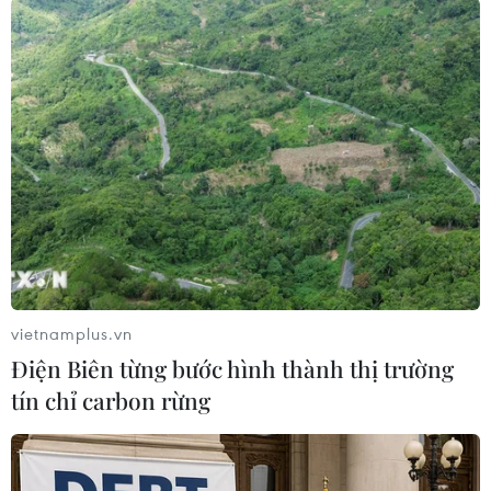
Một số ý kiến cho biết các nhận định của
McKinsey về lực lượng lao động cơ bản tương
đồng với tài liệu nghiên cứu của Cục Nghiên
cứu Kinh tế Quốc gia được công bố trước đó.
Tài liệu cũng đưa ra khả năng về xu hướng tái
tổ chức lao động trong giai đoạn tới, khi các
khoản đầu tư vào AI sẽ làm thay đổi cấu trúc
phân cấp của các công ty, trong đó tỷ lệ lao động
ở cấp cơ sở sẽ tăng lên, trong khi lực lượng ở
cấp quản lý trung và cao cấp được cho là sẽ suy
vietnamplus.vn
giảm./.
Điện Biên từng bước hình thành thị trường
tín chỉ carbon rừng
(TTXVN/Vietnam+)