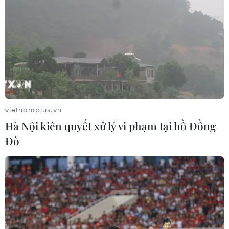
vietnamplus.vn
Hà Nội kiên quyết xử lý vi phạm tại hồ Đồng
Đò