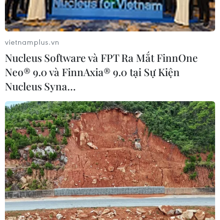
vietnamplus.vn
Nucleus Software và FPT Ra Mắt FinnOne
Neo® 9.0 và FinnAxia® 9.0 tại Sự Kiện
Nucleus Syna…
Chuyên gia cảnh báo AI có thể hủy diệt
nền văn minh của loài người
30/05/2023 15:09
Chuyên gia lo ngại sự gia tăng của cái gọi là trí tuệ
nhân tạo tổng quát, con người không thể kiểm soát
được những cỗ máy siêu thông minh và sẽ gây hậu quả
thảm khốc đối với các loài và hành tinh.