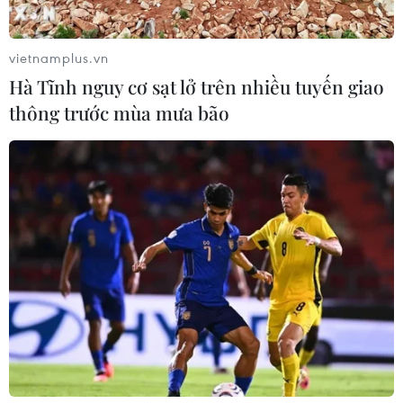
vietnamplus.vn
Hà Tĩnh nguy cơ sạt lở trên nhiều tuyến giao
thông trước mùa mưa bão
'Ông chủ' của ChatGPT giải thích về cách
AI sẽ thay đổi ngành giáo dục
12/06/2023 13:22
Theo CEO của OpenAI, có thể các bài tập về nhà sẽ