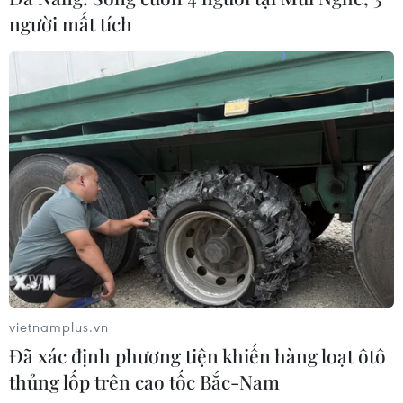
Quản lý Trí tuệ Nhân tạo
người mất tích
15/06/2023 00:05
Nếu EU thực hiện được mục tiêu tham vọng là đạt được
thỏa thuận vào cuối năm nay, khối này sẽ có bộ luật
đầu tiên trên thế giới về quản lý AI.
vietnamplus.vn
Đã xác định phương tiện khiến hàng loạt ôtô
thủng lốp trên cao tốc Bắc-Nam