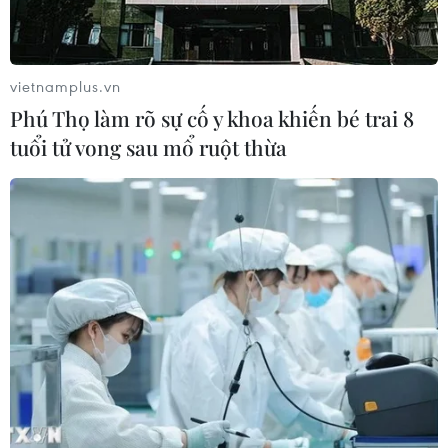
vietnamplus.vn
Phú Thọ làm rõ sự cố y khoa khiến bé trai 8
tuổi tử vong sau mổ ruột thừa