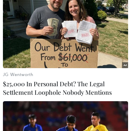
JG Wentworth
$25,000 In Personal Debt? The Legal
Settlement Loophole Nobody Mentions
#Nghị viện châu Âu
#Trí tuệ nhân tạo
#AI
#ChatGPT