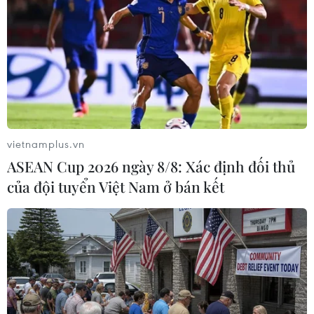
Theo dõi VietnamPlus
TIN LIÊN QUAN
vietnamplus.vn
ASEAN Cup 2026 ngày 8/8: Xác định đối thủ
của đội tuyển Việt Nam ở bán kết