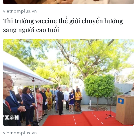
cảnh báo đó."
vietnamplus.vn
Thị trường vaccine thế giới chuyển hướng
sang người cao tuổi
Nhật Bản: Chính quyền thành phố Tokyo
ứng dụng ChatGPT vào công việc
vietnamplus.vn