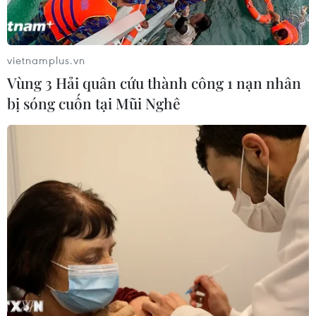
vietnamplus.vn
Vùng 3 Hải quân cứu thành công 1 nạn nhân
bị sóng cuốn tại Mũi Nghê
Tổng thư ký LHQ đề xuất một bộ quy tắc
ứng xử quốc tế chống tin giả
13/06/2023 09:08
Tổng thư ký Liên hợp quốc Antonio Guterres nhấn mạnh
"những hồi chuông cảnh báo về AI đang được gióng
lên và chúng ta cần phải nghiêm túc xem xét những