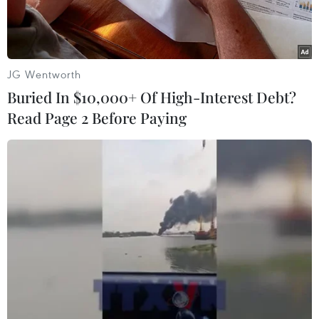
JG Wentworth
Buried In $10,000+ Of High-Interest Debt?
Read Page 2 Before Paying
Ảnh minh họa. (Nguồn: Shutterstock)
Ngày 14/6, các nghị sỹ châu Âu đã bỏ phiếu
thông qua văn bản quan trọng hình thành nền
tảng của bộ luật trong tương lai nhằm quản lý
các hệ thống Trí tuệ Nhân tạo (AI) như ChatGPT
trong khi vẫn thúc đẩy sáng tạo trong lĩnh vực