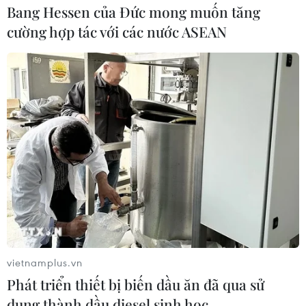
13/06/2023 14:45
Bang Hessen của Đức mong muốn tăng
Thống đốc Tokyo tin rằng ChatGPT có khả năng thay đổi
cường hợp tác với các nước ASEAN
đáng kể cách quản lý hành chính công và chính quyền
có thể quản lý thành phố tốt hơn bằng cách đánh giá
các khía cạnh tích cực và tiêu cực của AI.
vietnamplus.vn
Phát triển thiết bị biến dầu ăn đã qua sử
dụng thành dầu diesel sinh học