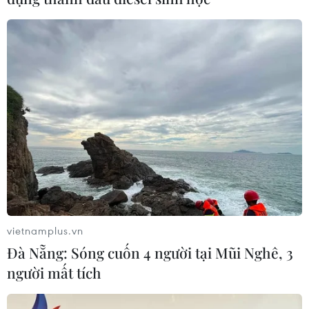
Chuyển đổi Số: Không thể 'một bộ ngành
đi mà 4-5 bộ khác đứng yên'
14/06/2023 14:25
Phó Thủ tướng Trần Hồng Hà yêu cầu, các bộ, ngành
đặt ra mục tiêu, tiến độ cụ thể trong thực hiện chuyển
đổi số, nhất là liên quan đến 25 dịch vụ công thiết yếu
của người dân.
vietnamplus.vn
Đà Nẵng: Sóng cuốn 4 người tại Mũi Nghê, 3
người mất tích