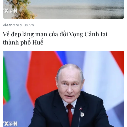
Meta tung công cụ AI lập trình tự
động cho nhà phát triển
vietnamplus.vn
06/08/2026 06:40
Vẻ đẹp lãng mạn của đồi Vọng Cảnh tại
thành phố Huế
Doanh thu AI của Microsoft phụ
thuộc phần lớn vào đối tác OpenAI
06/08/2026 06:31
Tây Ninh: Tạo điều kiện hình thành
doanh nghiệp công nghệ chiến lược
06/08/2026 04:45