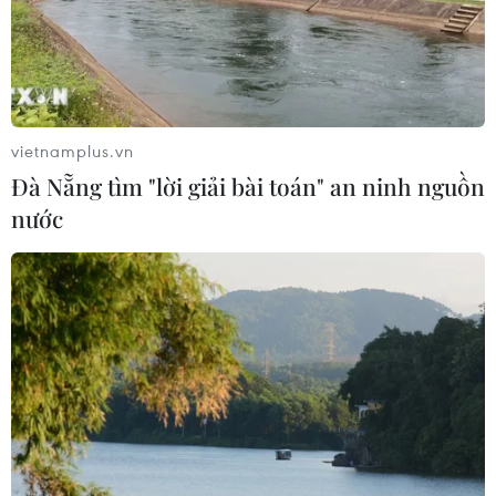
Trung Quốc vận hành giàn phát điện
gió nổi đầu tiên chịu được bão cấp 17
06/08/2026 11:20
vietnamplus.vn
Đà Nẵng tìm "lời giải bài toán" an ninh nguồn
nước
Cao điểm "100 ngày chuyển đổi số":
Chuyển động từ cơ sở
06/08/2026 09:48
Israel và Việt Nam hợp tác trong
ngành bán dẫn và công nghệ cao
06/08/2026 09:40