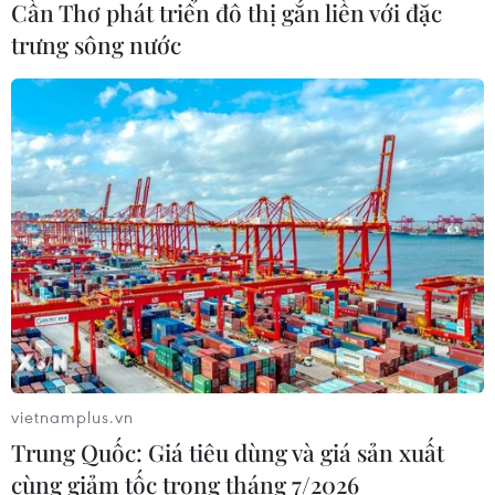
Cần Thơ phát triển đô thị gắn liền với đặc
trưng sông nước
Hội đồng Bảo an đánh giá về mối đe
dọa của IS đối với hòa bình, an ninh
quốc tế
05/08/2026 23:15
Mỹ hoàn trả khoảng 100 tỷ USD thuế
quan sau phán quyết của Tòa án Tối
cao
05/08/2026 22:58
Xem thêm
vietnamplus.vn
Trung Quốc: Giá tiêu dùng và giá sản xuất
cùng giảm tốc trong tháng 7/2026