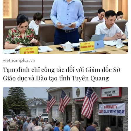
#an ninh nghệ an
#thời sự
#thời sự hôm nay
#bản tin thời sự
Mỹ
Theo dõi VietnamPlus
vietnamplus.vn
Tạm đình chỉ công tác đối với Giám đốc Sở
Giáo dục và Đào tạo tỉnh Tuyên Quang
TIN LIÊN QUAN