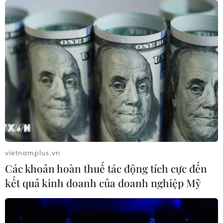
Mỹ chi hơn 2,2 tỷ USD mua thêm 4
trung tâm giam giữ người nhập cư
trái phép
07/08/2026 22:47
Canada áp dụng biện pháp tự vệ tạm
thời với tủ gỗ và tủ lavabo nhập khẩu
07/08/2026 14:52
vietnamplus.vn
Kinh tế Mỹ bất ngờ mất 23.000 việc
Các khoản hoàn thuế tác động tích cực đến
làm trong tháng 7
kết quả kinh doanh của doanh nghiệp Mỹ
07/08/2026 13:57