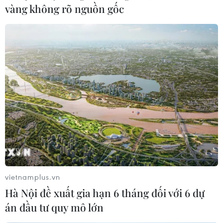
Cố vấn của ông Trump có thể làm Giám
vàng không rõ nguồn gốc
đốc truyền thông Nhà Trắng
23/03/2018 07:14
Cố vấn của Tổng thống Mỹ Donald Trump, bà Kellyanne
Conway, sắp trở thành Giám đốc truyền thông Nhà
Trắng, sau khi được ông Trump mời đảm nhận chức vụ
này.
vietnamplus.vn
Hà Nội đề xuất gia hạn 6 tháng đối với 6 dự
án đầu tư quy mô lớn