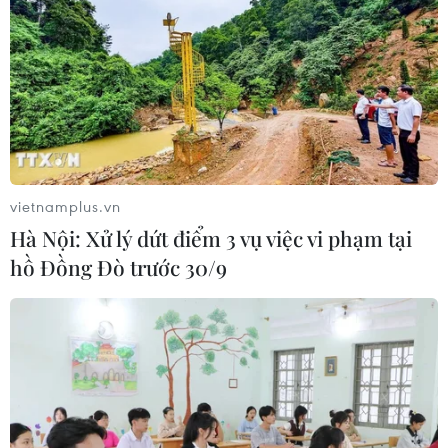
vietnamplus.vn
Hà Nội: Xử lý dứt điểm 3 vụ việc vi phạm tại
hồ Đồng Đò trước 30/9