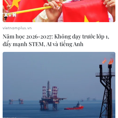
vietnamplus.vn
Năm học 2026-2027: Không dạy trước lớp 1,
đẩy mạnh STEM, AI và tiếng Anh
Lo ngại về cuộc chiến thương mại khiến
chứng khoán thế giới lao dốc
23/03/2018 02:15
Chỉ số Dow Jones giảm hơn 700 điểm, tức gần 3%,
xuống 23.957,89 điểm khi chứng kiến giá cổ phiếu của
các tập đoàn lớn như Boeing và Caterpillar để mất hơn
5%.