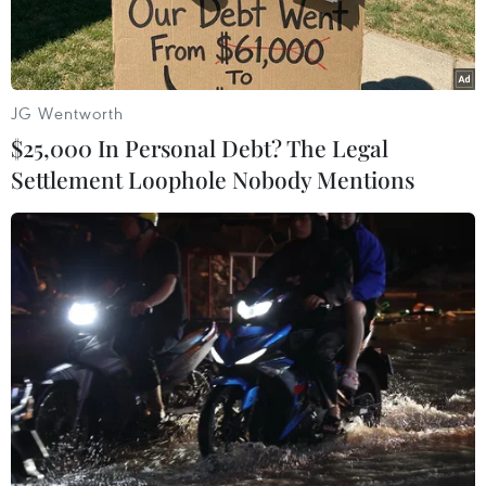
JG Wentworth
$25,000 In Personal Debt? The Legal
Settlement Loophole Nobody Mentions
Tổng thống Mỹ Donald Trump. (Nguồn: Getty Images)
CNBC dẫn lời một cựu quan chức cấp cao trong
chính phủ Mỹ nói rằng các quyết định gần đây
của Tổng thống Donald Trump, từ việc áp thuế
thương mại gây tranh cãi cho tới việc bổ nhiệm