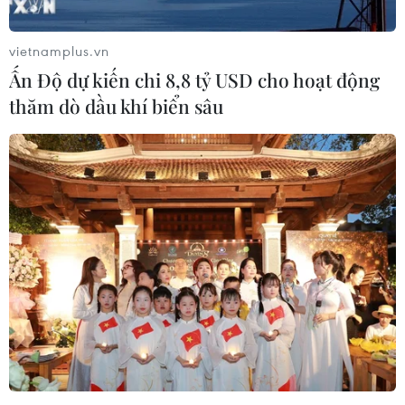
vietnamplus.vn
Ấn Độ dự kiến chi 8,8 tỷ USD cho hoạt động
thăm dò dầu khí biển sâu
Luật ngân sách được thông qua, Chính
phủ Mỹ chính thức "thoát hiểm"
23/03/2018 05:50