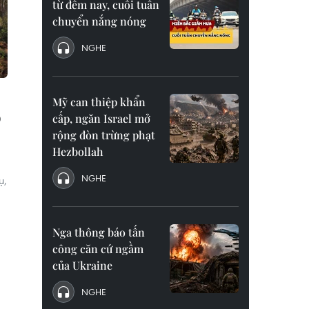
từ đêm nay, cuối tuần
chuyển nắng nóng
NGHE
Mỹ can thiệp khẩn
o
cấp, ngăn Israel mở
rộng đòn trừng phạt
Hezbollah
NGHE
ụ,
a
Nga thông báo tấn
công căn cứ ngầm
của Ukraine
NGHE