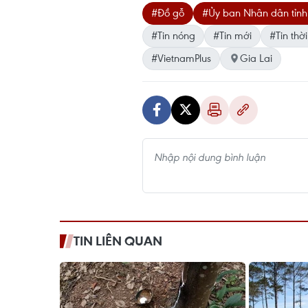
#Đồ gỗ
#Ủy ban Nhân dân tỉnh
#Tin nóng
#Tin mới
#Tin thời
#VietnamPlus
Gia Lai
TIN LIÊN QUAN