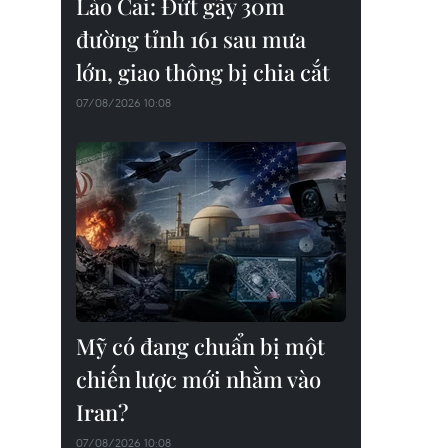
Lào Cai: Đứt gãy 30m
đường tỉnh 161 sau mưa
lớn, giao thông bị chia cắt
07/08/2026 10:08
Mỹ có đang chuẩn bị một
chiến lược mới nhằm vào
Iran?
07/08/2026 10:08