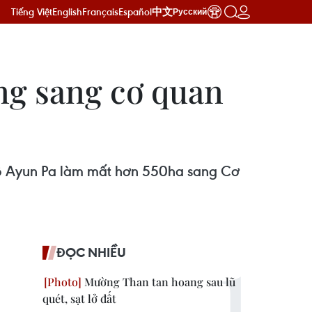
Tiếng Việt
English
Français
Español
中文
Русский
ng sang cơ quan
hộ Ayun Pa làm mất hơn 550ha sang Cơ
ĐỌC NHIỀU
Mường Than tan hoang sau lũ
quét, sạt lở đất