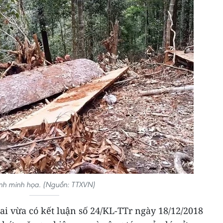
nh minh họa. (Nguồn: TTXVN)
i vừa có kết luận số 24/KL-TTr ngày 18/12/2018