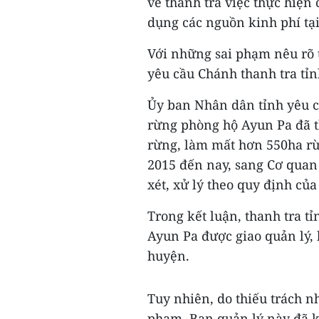
về thanh tra việc thực hiện
dụng các nguồn kinh phí tạ
Với những sai phạm nêu rõ 
yêu cầu Chánh thanh tra tỉnh
Ủy ban Nhân dân tỉnh yêu c
rừng phòng hộ Ayun Pa đã th
rừng, làm mất hơn 550ha rừ
2015 đến nay, sang Cơ quan 
xét, xử lý theo quy định của
Trong kết luận, thanh tra t
Ayun Pa được giao quản lý, 
huyện.
Tuy nhiên, do thiếu trách n
phạm, Ban quản lý này đã 