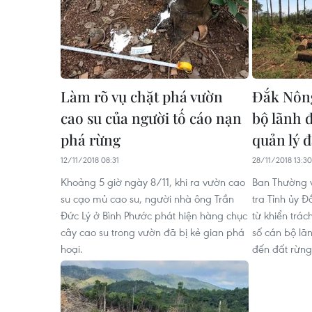
​Làm rõ vụ chặt phá vườn
Đắk Nông
cao su của người tố cáo nạn
bộ lãnh 
phá rừng
quản lý 
12/11/2018 08:31
28/11/2018 13:30
Khoảng 5 giờ ngày 8/11, khi ra vườn cao
Ban Thường v
su cạo mủ cao su, người nhà ông Trần
tra Tỉnh ủy Đ
Đức Lý ở Bình Phước phát hiện hàng chục
từ khiển trác
cây cao su trong vườn đã bị kẻ gian phá
số cán bộ lã
hoại.
đến đất rừng