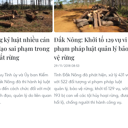
 kỷ luật nhiều cán
Đắk Nông: Khởi tố 129 vụ vi
đạo sai phạm trong
phạm pháp luật quản lý bả
đất rừng
vệ rừng
29/11/2018 08:53
ụ Tỉnh ủy và Ủy ban Kiểm
Tỉnh Đắk Nông đã phát hiện, xử lý 431 v
ắk Nông đã thi hành kỷ luật
với 522 đối tượng vi phạm pháp luật
h đến cách chức đối với một
quản lý, bảo vệ rừng; khởi tố 129 vụ, với
nh đạo, quản lý do liên quan
193 bị can về các tội hủy hoại rừng, đư
.
hối lộ, chống người thi hành công vụ.