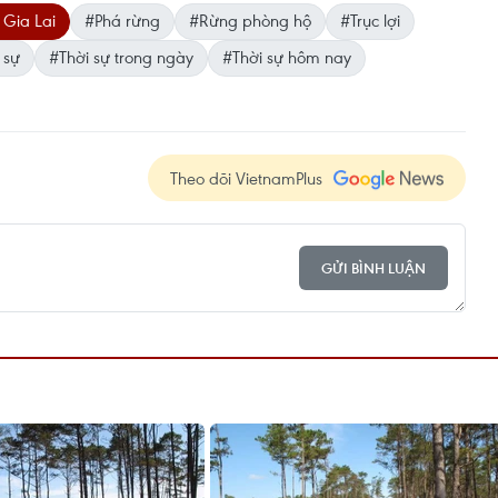
 Gia Lai
#Phá rừng
#Rừng phòng hộ
#Trục lợi
 sự
#Thời sự trong ngày
#Thời sự hôm nay
Theo dõi VietnamPlus
GỬI BÌNH LUẬN