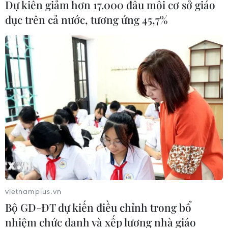
Dự kiến giảm hơn 17.000 đầu mối cơ sở giáo
Việt Nam phấn đấu đến năm 2045
dục trên cả nước, tương ứng 45,7%
làm chủ công nghệ sinh học thế hệ
mới
02/08/2026 05:13
Tên lửa SpaceX lao xuống Mặt Trăng
với tốc độ gấp 7 lần âm thanh
31/07/2026 23:06
Hàn Quốc tham gia dự án xây dựng
căn cứ Mặt trăng của NASA
vietnamplus.vn
31/07/2026 09:58
Bộ GD-ĐT dự kiến điều chỉnh trong bổ
nhiệm chức danh và xếp lương nhà giáo