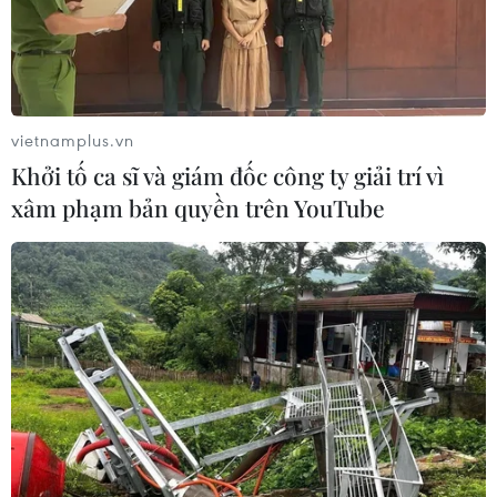
Hàn Quốc lên kế hoạch phóng tàu
thăm dò không gian Trái Đất-Mặt
Trăng
vietnamplus.vn
04/08/2026 09:42
Khởi tố ca sĩ và giám đốc công ty giải trí vì
xâm phạm bản quyền trên YouTube
Kiện toàn nhân sự Ban Chỉ đạo
Trung ương về phát triển khoa học,
công nghệ, đổi mới sáng tạo và
chuyển đổi số
04/08/2026 01:21
Anh thúc đẩy sử dụng robot trong
phẫu thuật nội soi
03/08/2026 10:34