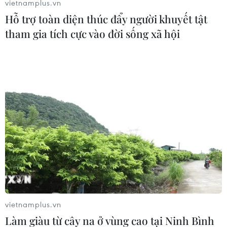
vietnamplus.vn
Hỗ trợ toàn diện thúc đẩy người khuyết tật
tham gia tích cực vào đời sống xã hội
Theo dõi VietnamPlus
TIN CÙNG CHUYÊN MỤC
Việt Nam hướng tới làm
chủ 10 công nghệ lõi vào năm 2030
06/08/2026 04:38
vietnamplus.vn
Việt Nam và Lào thúc đẩy hợp tác
Làm giàu từ cây na ở vùng cao tại Ninh Bình