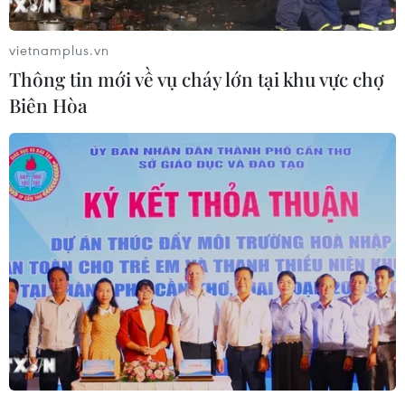
Ngọc Thúy (Vietnam+)
vietnamplus.vn
Thông tin mới về vụ cháy lớn tại khu vực chợ
Biên Hòa
#Người nguyên thủy
#Paranthropus boisei
#Thức ăn
#Cỏ