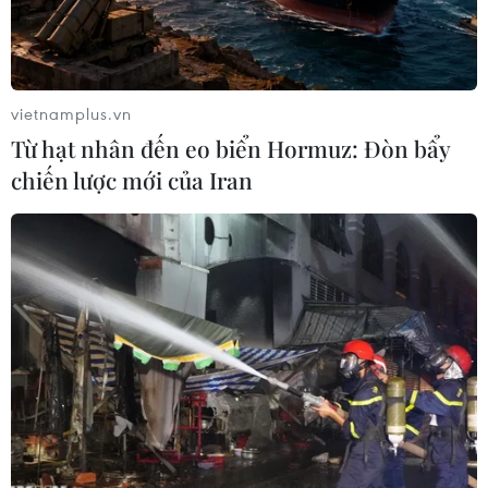
năm đến 2,6 triệunăm là cỏ.
Người nguyên thủy Paranthropus boisei được
phát hiện tại khu vực OlduvaiGorge thuộc
vietnamplus.vn
Tanzania vào tháng 7/1959.
Từ hạt nhân đến eo biển Hormuz: Đòn bẩy
chiến lược mới của Iran
Người nguyên thủy Paranthropus boisei có hàm
răng lớn gấp 2 đến 3 lần sovới người hiện đại
và có hàm dưới rất khỏe phù hợp cho việc nhai
gặm.
Phát hiện mới nhất của các nhà khoa học Mỹ đã
đi ngược lại quan điểm trướcđó của nhiều nhà
khoa học cho rằng người nguyên thủy
Paranthropus boisei chủ yếuăn hạt./.