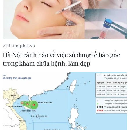
viên?; Xét xử đường dây mua bán thận xuyên quốc
gia...
vietnamplus.vn
Hà Nội cảnh báo về việc sử dụng tế bào gốc
trong khám chữa bệnh, làm đẹp
TP.HCM: Phá án ma túy không bỏ lọt tội