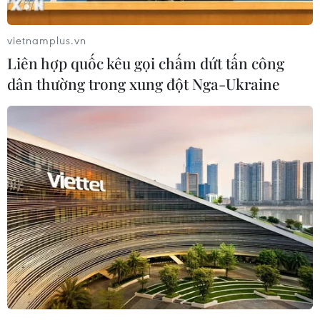
vietnamplus.vn
Liên hợp quốc kêu gọi chấm dứt tấn công
dân thường trong xung đột Nga-Ukraine
#Viện Kiểm sát nhân dân
#Cơ quan Cảnh sát điều tra
#Buôn bán ma túy
#Trung tâm đăng kiểm
#Nhận hối lộ
Tp. Hồ Chí Minh
Theo dõi VietnamPlus