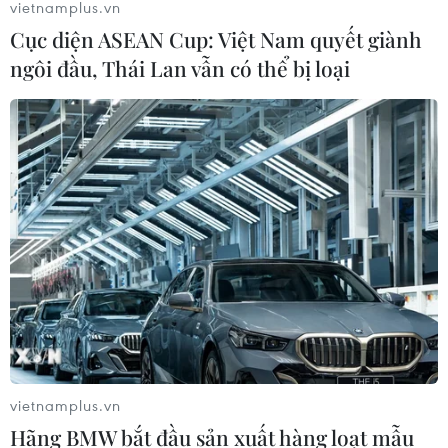
vietnamplus.vn
Cục diện ASEAN Cup: Việt Nam quyết giành
ngôi đầu, Thái Lan vẫn có thể bị loại
vietnamplus.vn
Hãng BMW bắt đầu sản xuất hàng loạt mẫu