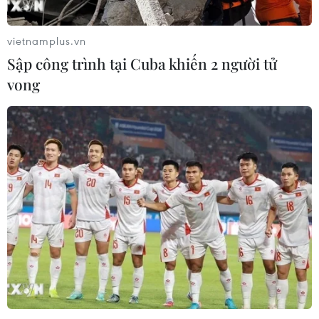
vietnamplus.vn
Hoàn tất kết luận điều tra Nguyễn Phương
Sập công trình tại Cuba khiến 2 người tử
Hằng và 4 đồng phạm
vong
06/04/2023 12:05
Theo điều tra, bị can Nguyễn Phương Hằng - Tổng
Giám đốc Công ty cổ phần Đại Nam - đã lợi dụng, sử
dụng 12 kênh mạng xã hội livestream xâm phạm bí mật
đời tư, ảnh hưởng uy tín, danh dự của 9 cá nhân.