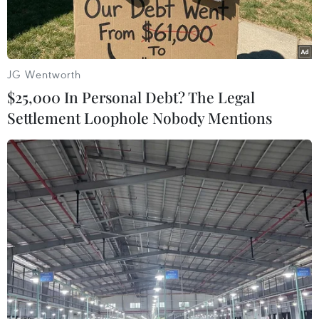
Nam.
JG Wentworth
$25,000 In Personal Debt? The Legal
Settlement Loophole Nobody Mentions
Ông Nguyễn Đức Thái, Viện trưởng Viện Kiểm sát Nhân dân
Thành phố Hồ Chí Minh phát biểu tại hội nghị. (Ảnh: Thành
Chung/TTXVN)
Ngày 25/4, Viện Kiểm sát nhân dân Thành phố