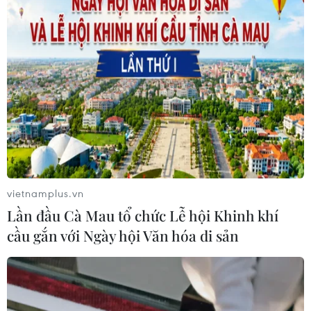
Đắk Lắk: Án phạt nghiêm minh với
đối tượng phá hoại đoàn kết dân tộc
05/08/2026 09:58
Hà Nội xét xử ổ nhóm 50 đối tượng tổ
chức sử dụng ma túy trong quán
karaoke
05/08/2026 09:38
vietnamplus.vn
Lần đầu Cà Mau tổ chức Lễ hội Khinh khí
Khởi tố người đàn ông xịt vòi cao áp
cầu gắn với Ngày hội Văn hóa di sản
vào thợ tháo dỡ nhà sát vách
05/08/2026 09:23