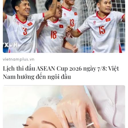
vietnamplus.vn
Lịch thi đấu ASEAN Cup 2026 ngày 7/8: Việt
Nam hướng đến ngôi đầu
Bản tin 60s: Vì sao Công an trả tự
do 4 nữ tiếp viên
23/03/2023 11:07
Bản tin ngày 23/3/2023 có những nội dung sau đây: Vụ
'xách tay' 11kg ma túy: Vì sao Công an trả tự do 4 nữ tiếp