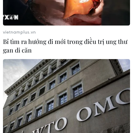
"Hoa Hồng"
06/08/2026 15:04
vietnamplus.vn
Bãi bỏ một số văn bản quy phạm
Bỉ tìm ra hướng đi mới trong điều trị ung thư
pháp luật không còn phù hợp
gan di căn
06/08/2026 09:59
Khởi tố người đi bộ gây tai nạn chết
người trên quốc lộ ở Quảng Trị
06/08/2026 09:44
Khởi tố Chủ tịch Hội đồng quản trị,
Giám đốc Công ty cổ phần Mekolor