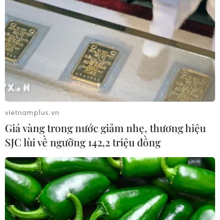
Khởi tố ca sĩ và giám đốc công ty giải
trí vì xâm phạm bản quyền trên
YouTube
05/08/2026 09:22
Tiếp nhận 47 công dân Việt Nam bị
Hoa Kỳ trục xuất về nước
05/08/2026 07:38
vietnamplus.vn
Giá vàng trong nước giảm nhẹ, thương hiệu
SJC lùi về ngưỡng 142,2 triệu đồng
Đồng Nai phát hiện 7 cơ sở nuôi lợn
"vỗ béo" sử dụng chất cấm
05/08/2026 04:59
Triệt phá thành công hệ