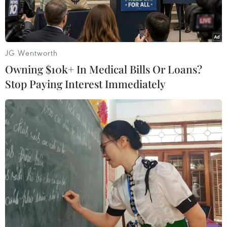
công nghệ cao.
JG Wentworth
Owning $10k+ In Medical Bills Or Loans?
Stop Paying Interest Immediately
Đại tá Trần Hồng Minh, Phó Giám đốc Công an Thành phố Hồ
Chí Minh chia sẻ về thủ đoạn lừa đảo của các đối tượng phạm
tội. (Ảnh: Linh Sơn/TTXVN)
Tội phạm hoạt động trên không gian mạng ngày
càng phổ biến và tinh vi hơn trong bối cảnh Việt
Nam đang nỗ lực số hóa các hoạt động kinh tế-
xã hội.