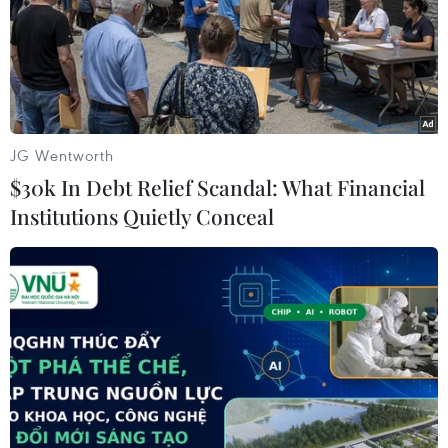
Bộ Công an, trong 8 tháng của năm 2025, Việt
Nam ghi nhận hơn 1.500 vụ lừa đảo qua mạng
(tăng 65% so với cùng kỳ năm 2024) với thiệt hại
ước tính hơn 1.660 tỷ đồng.
Hơn 4.532 tên miền độc hại được phát hiện
JG Wentworth
(tăng 90%) với các thủ đoạn tinh vi như:
$30k In Debt Relief Scandal: What Financial
deepfake, lừa đảo crypto, chiếm đoạt OTP, giả
Institutions Quietly Conceal
danh cơ quan Công an hoặc ngân hàng... Không
chỉ gây thiệt hại tài chính, tội phạm mạng còn
đe dọa niềm tin số và quá trình chuyển đổi số
quốc gia.