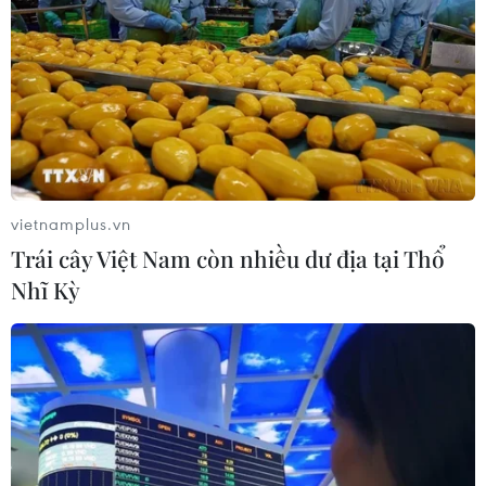
#Công ước Hà Nội
#tội phạm mạng
#lừa đảo công nghệ cao
#chiến dịch chống lừa đảo
#an ninh mạng
#đấu tranh tội phạm
TP. Hà Nội
Theo dõi VietnamPlus
vietnamplus.vn
Trái cây Việt Nam còn nhiều dư địa tại Thổ
Nhĩ Kỳ
CÔNG ƯỚC HÀ NỘI VỀ CHỐNG TỘI PHẠM
MẠNG
Khởi công Trụ sở Trung tâm phòng, chống tội
phạm mạng châu Á-Thái Bình Dương
Ai Cập thúc đẩy triển khai Công ước Hà Nội về
chống tội phạm mạng