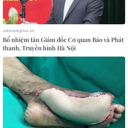
vietnamplus.vn
Bổ nhiệm tân Giám đốc Cơ quan Báo và Phát
thanh, Truyền hình Hà Nội
Công ước Hà Nội: Biểu tượng của hòa bình
và trách nhiệm chung trong kỷ nguyên số
24/10/2025 03:20
Lễ ký “Công ước của LHQ về chống tội phạm
mạng”diễn ra tại Hà Nội đánh dấu cột mốc lịch sử trong
hợp tác đa phương về chống tội phạm mạng xuyên
biên giới, nâng cao an ninh số và niềm tin quốc tế.