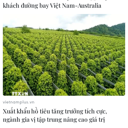
Công ước Hà Nội: Chống tội phạm mạng
khách đường bay Việt Nam-Australia
cần sự chung tay của tất cả các quốc gia
23/10/2025 12:26
Nga và Việt Nam đã cùng tổ chức nhiều hoạt động như
tập huấn phòng, chống tấn công mạng quy mô lớn, hội
thảo tăng cường năng lực và hỗ trợ kỹ thuật cho cuộc
đấu tranh chống tội phạm mạng.
vietnamplus.vn
Xuất khẩu hồ tiêu tăng trưởng tích cực,
ngành gia vị tập trung nâng cao giá trị