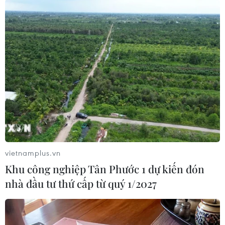
công quyền (Công an, Viện Kiểm sát, Tòa án,
Hải quan...), văn phòng luật sư, ngân hàng... gọi
điện đe dọa yêu cầu chuyển tiền hoặc hỗ trợ lấy
lại tiền đã bị lừa đảo,” Đại tá Trần Hồng Minh
cho biết thêm.
vietnamplus.vn
Khu công nghiệp Tân Phước 1 dự kiến đón
nhà đầu tư thứ cấp từ quý 1/2027
Các hành vi lừa đảo trong lĩnh vực du lịch trực tuyến ngày càng
tinh vi. (Ảnh minh họa: Vietnam+)