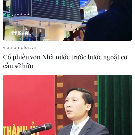
Việt Nam thúc đẩy tham gia toàn cầu đối với
Công ước LHQ về chống tội phạm mạng
UNODC: Công ước Hà Nội là cam kết dài hạn
chứ không phải chỉ là một sự kiện
vietnamplus.vn
Công ước Hà Nội: Việt Nam khẳng định vai trò
Cổ phiếu vốn Nhà nước trước bước ngoặt cơ
chủ động phòng chống tội phạm mạng
cấu sở hữu
TIN LIÊN QUAN