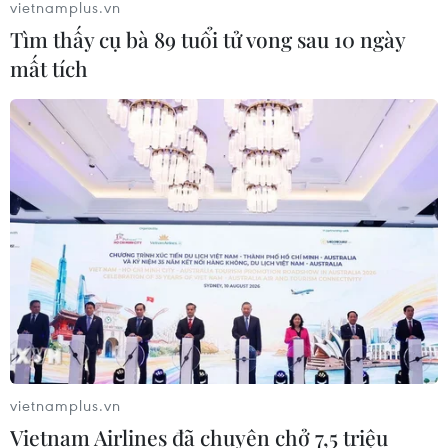
vietnamplus.vn
mang tên một thành phố của Việt Nam - minh chứng
Tìm thấy cụ bà 89 tuổi tử vong sau 10 ngày
sinh động cho vị thế ngày càng cao của Việt Nam trên
mất tích
trường quốc tế.
vietnamplus.vn
Vietnam Airlines đã chuyên chở 7,5 triệu