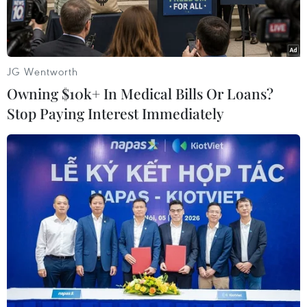
JG Wentworth
Owning $10k+ In Medical Bills Or Loans?
Stop Paying Interest Immediately
Một điểm xét nghiệm nhanh COVID-19 tại Sibreh, tỉnh Aceh,
Indonesia, ngày 11/6/2020. (Nguồn: AFP/TTXVN)
Theo báo cáo mới nhất của Bộ Y tế Indonesia
công bố ngày 15/6, trong 24 giờ qua, nước này
đã ghi nhận thêm 1.017 ca nhiễm virus SARS-