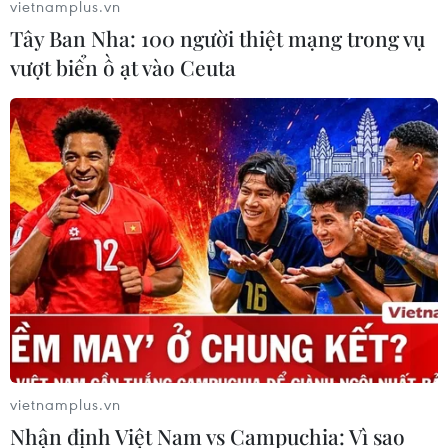
vietnamplus.vn
Theo dõi VietnamPlus
Tây Ban Nha: 100 người thiệt mạng trong vụ
vượt biển ồ ạt vào Ceuta
TIN LIÊN QUAN
vietnamplus.vn
Nhận định Việt Nam vs Campuchia: Vì sao