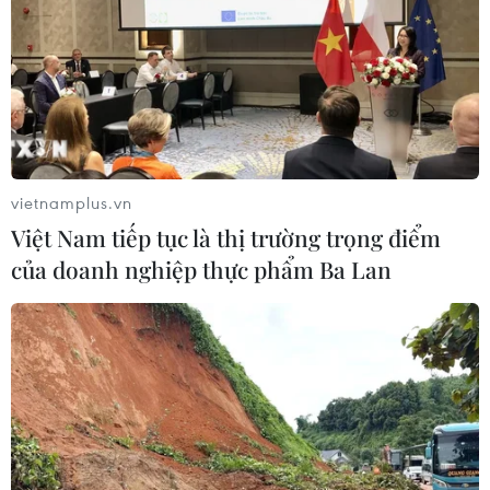
dân cư do có liên quan đến ổ dịch tại khu chợ Tân Phát
Địa, khiến nhiều người lo ngại thành phố sẽ trở thành
một Vũ Hán thứ hai.
vietnamplus.vn
Việt Nam tiếp tục là thị trường trọng điểm
của doanh nghiệp thực phẩm Ba Lan
Mỹ ghi nhận số ca tử vong trong một ngày