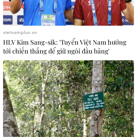
vietnamplus.vn
HLV Kim Sang-sik: 'Tuyển Việt Nam hướng
tới chiến thắng để giữ ngôi đầu bảng'
(TTXVN/Vietnam+)