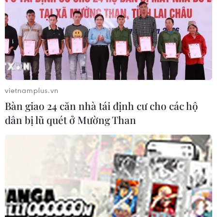
Mỹ ghi nhận ca tử vong đầu tiên
trong mùa dịch cyclosporiasis
04/08/2026 07:11
Phát hiện mới về quá trình lão hóa
vietnamplus.vn
của con người
Bàn giao 24 căn nhà tái định cư cho các hộ
02/08/2026 13:31
dân bị lũ quét ở Mường Than
Sâm Ngọc Linh: Báu vật trong tay,
bao giờ "hóa rồng"?
02/08/2026 11:38