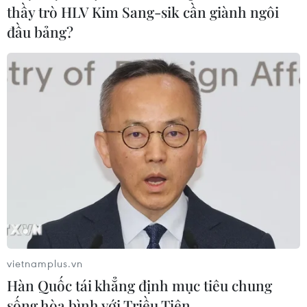
thầy trò HLV Kim Sang-sik cần giành ngôi
đầu bảng?
Tình hình dịch bệnh COVID-19: Thế giới
ghi nhận gần 8 triệu ca mắc
14/06/2020 15:01
Tính đến 21 giờ 30 ngày 14/6 (giờ Việt Nam), thế giới
đã ghi nhận tổng cộng 7.908.186 ca mắc, trong đó
433.019 ca tử vong do COVID-19 và dịch có dấu hiệu
phức tạp tại một số nước châu Á.
vietnamplus.vn
Hàn Quốc tái khẳng định mục tiêu chung
sống hòa bình với Triều Tiên