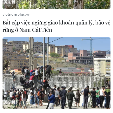
vietnamplus.vn
Bất cập việc ngừng giao khoán quản lý, bảo vệ
rừng ở Nam Cát Tiên
#COVID-19
#Virus SARS-CoV-2
#Căng thẳng thương mại Mỹ-Trung
#Thị trường lao động