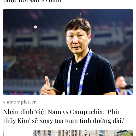
vietnamplus.vn
Nhận định Việt Nam vs Campuchia: 'Phù
thủy Kim' sẽ xoay tua toan tính đường dài?