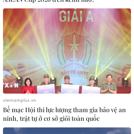
dàn sao quốc tế trên thảm đỏ Liên
hoan phim Châu Á Đà Nẵng DANAFF
2026
28/06/2026 14:28
Liên hoan Phim Châu Á lần thứ 4 báo
hiệu nhiều đột phá cho điện ảnh Việt
Nam
27/06/2026 12:45
Xem thêm
vietnamplus.vn
Bế mạc Hội thi lực lượng tham gia bảo vệ an
ninh, trật tự ở cơ sở giỏi toàn quốc