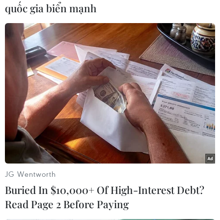
ASEAN 2026 tại Hong Kong
quốc gia biển mạnh
07/08/2026 15:44
Doanh thu Người Nhện tăng nhanh
tại phòng vé Việt
03/08/2026 07:17
Phim huyền sử "Hộ linh tráng sỹ"
được chiếu ở định dạng IMAX
31/07/2026 02:47
JG Wentworth
Buried In $10,000+ Of High-Interest Debt?
Hiệu ứng từ “The Odyssey” giúp
Read Page 2 Before Paying
doanh số sách sử thi và thần thoại