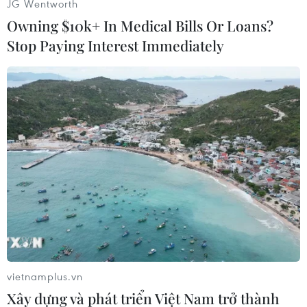
JG Wentworth
Owning $10k+ In Medical Bills Or Loans?
Stop Paying Interest Immediately
#Elizabeth Taylor
#Qua đời
#Hollywood
#Vẻ đẹp
#Richard Burton
Theo dõi VietnamPlus
TIN CÙNG CHUYÊN MỤC
vietnamplus.vn
Phim Việt tham dự Liên hoan phim
Xây dựng và phát triển Việt Nam trở thành