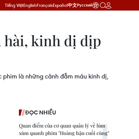
Tiếng Việt
English
Français
Español
中文
Русский
 hài, kinh dị dịp
c phim là những cảnh đẫm máu kinh dị,
ĐỌC NHIỀU
Quan điểm của cơ quan quản lý về lùm
xùm quanh phim "Hoàng hậu cuối cùng"