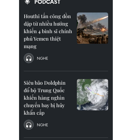
PODCAST
Houthi tấn công dồn
dập từ nhiều hướng
khiến 4 binh sĩ chính
phủ Yemen thiệt
mạng
NGHE
Siêu bão Doldphin
đổ bộ Trung Quốc
khiến hàng nghìn
chuyến bay bị hủy
khẩn cấp
NGHE