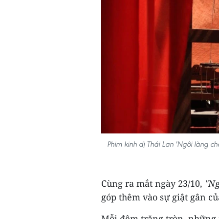
Phim kinh dị Thái Lan 'Ngôi làng ch
Cùng ra mắt ngày 23/10,
"Ng
góp thêm vào sự giật gân củ
Mỗi đêm trăng tròn, những n