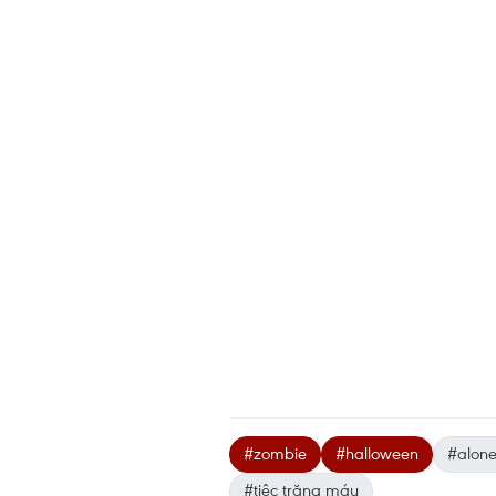
#zombie
#halloween
#alon
#tiệc trăng máu