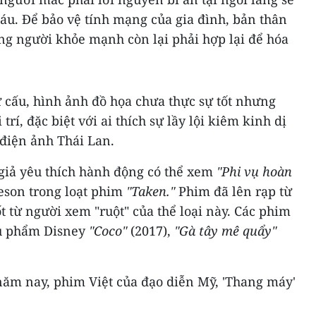
áu. Để bảo vệ tính mạng của gia đình, bản thân
ng người khỏe mạnh còn lại phải hợp lại để hóa
ư cấu, hình ảnh đồ họa chưa thực sự tốt nhưng
trí, đặc biệt với ai thích sự lầy lội kiêm kinh dị
 điện ảnh Thái Lan.
 giả yêu thích hành động có thể xem
"Phi vụ hoàn
eson trong loạt phim
"Taken."
Phim đã lên rạp từ
t từ người xem "ruột" của thể loại này. Các phim
êu phẩm Disney
"Coco"
(2017),
"Gà tây mê quẩy"
ăm nay, phim Việt của đạo diễn Mỹ, 'Thang máy'