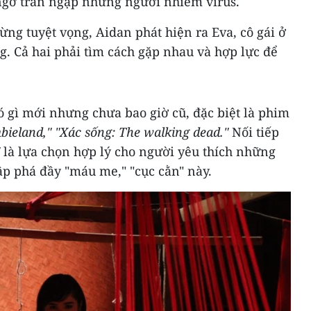
ngờ tràn ngập những người nhiễm virus.
ừng tuyệt vọng, Aidan phát hiện ra Eva, cô gái ở
g. Cả hai phải tìm cách gặp nhau và hợp lực để
 gì mới nhưng chưa bao giờ cũ, đặc biệt là phim
bieland," "Xác sống: The walking dead."
Nối tiếp
là lựa chọn hợp lý cho người yêu thích những
ập phá đầy "máu me," "cục cằn" này.