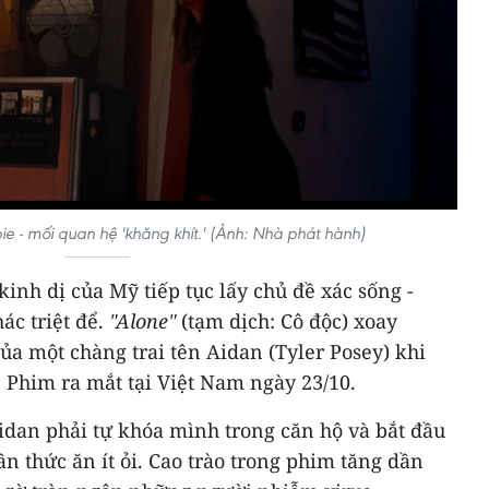
 - mối quan hệ 'khăng khít.' (Ảnh: Nhà phát hành)
nh dị của Mỹ tiếp tục lấy chủ đề xác sống -
ác triệt để.
"Alone"
(tạm dịch: Cô độc) xoay
ủa một chàng trai tên Aidan (Tyler Posey) khi
 Phim ra mắt tại Việt Nam ngày 23/10.
Aidan phải tự khóa mình trong căn hộ và bắt đầu
n thức ăn ít ỏi. Cao trào trong phim tăng dần