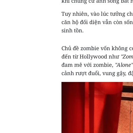
khi chung cư anh sống bất 
Tuy nhiên, vào lúc tưởng ch
căn hộ đối diện vẫn còn sốn
sinh tồn.
Chủ đề zombie vốn không có
đến từ Hollywood như
"Zom
đam mê với zombie,
"Alone"
cảnh rượt đuổi, vung gậy, đ