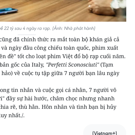
 về 22 tỷ sau 4 ngày ra rạp. (Ảnh: Nhà phát hành)
cũng đã chính thức ra mắt toàn bộ khán giả cả
 và ngày đầu công chiếu toàn quốc, phim xuất
tiền đề" tốt cho loạt phim Việt đổ bộ rạp cuối năm.
bản gốc của Italy,
"Perfetti Sconosciuti"
(Tạm
 hảo)
về cuộc tụ tập giữa 7 người bạn lâu ngày
rong tin nhắn và cuộc gọi cá nhân, 7 người vô
ơi" đầy sự hài hước, châm chọc nhưng nhanh
hia rẽ, thù hằn. Hôn nhân và tình bạn bị hủy
uy nhất./.
(Vietnam+)