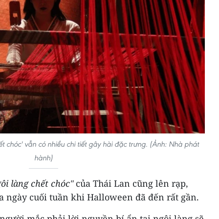
ết chóc' vẫn có nhiều chi tiết gây hài đặc trưng. (Ảnh: Nhà phát
hành)
ôi làng chết chóc"
của Thái Lan cũng lên rạp,
a ngày cuối tuần khi Halloween đã đến rất gần.
gười mắc phải lời nguyền bí ẩn tại ngôi làng sẽ