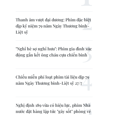
Thanh âm vượt đại dương: Phim đặc biệt
dịp kỷ niệm 79 năm Ngày Thương binh-
Liệt sỹ
"Nghỉ hè sợ nghỉ hưu": Phim gia đình xúc
động gắn kết ông cháu cựu chiến binh
Chiếu miễn phí loạt phim tài liệu dịp 79
năm Ngày Thương binh-Liệt sỹ 27/7
Nghị định 189 vừa có hiệu lực, phim Nhà
nước đặt hàng lập tức "gây sốt" phòng vé