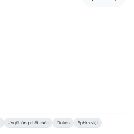
e
#ngôi làng chết chóc
#taken
#phim việt