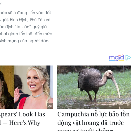
2
bão số 5 đang tiến vào đất
Ngãi, Bình Định, Phú Yên và
c định “tài sản” quý giá
phải giảm tổn thất đến mức
 sinh mạng của người dân.