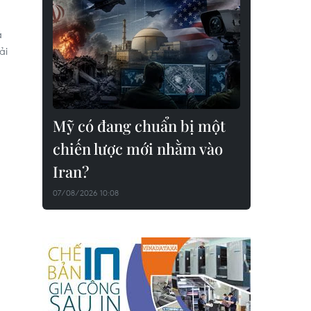
á
ải
Mỹ có đang chuẩn bị một
chiến lược mới nhằm vào
Iran?
07/08/2026 10:08