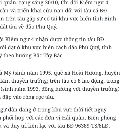
i quân, rạng sáng 30/10, Chi đội Kiểm ngư 4
 cận và triển khai cứu nạn đối với tàu cá BĐ
 trên tàu gặp sự cố tại khu vực biển tỉnh Bình
 dắt tàu về đảo Phú Quý.
đội Kiểm ngư 4 nhận được thông tin tàu BĐ
ôi dạt ở khu vực biển cách đảo Phú Quý, tỉnh
ý theo hướng Bắc Tây Bắc.
à Mỹ (sinh năm 1995, quê xã Hoài Hương, huyện
làm thuyền trưởng; trên tàu có 8 lao động, trong
(sinh năm 1993, đồng hương với thuyền trưởng)
 đập vào ròng rọc tàu.
gư dân đang ở trong khu vực thời tiết nguy
ã phối hợp với các đơn vị Hải quân, Biên phòng
 và duy trì liên lạc với tàu BĐ 96389-TS/8LĐ,