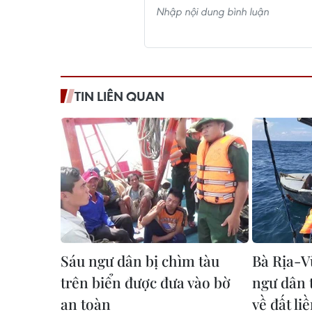
TIN LIÊN QUAN
Sáu ngư dân bị chìm tàu
Bà Rịa-V
trên biển được đưa vào bờ
ngư dân t
an toàn
về đất li