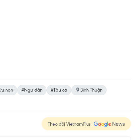
ứu nạn
#Ngư dân
#Tàu cá
Bình Thuận
Theo dõi VietnamPlus