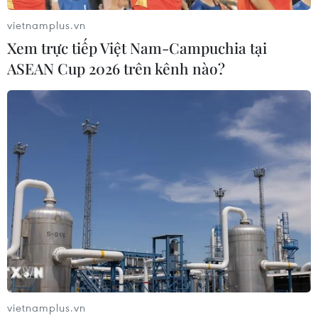
vietnamplus.vn
Xem trực tiếp Việt Nam-Campuchia tại
Đông Nam Á thêm nhiều ca bệnh mới,
ASEAN Cup 2026 trên kênh nào?
Campuchia có ca tái nhiễm đầu tiên
09/04/2020 11:32
Một người đàn ông 40 tuổi đã được ghi nhận là ca đầu
tiên tái nhiễm SARS-CoV-2 ở Campuchia, trong khi các
nước Đông Nam Á: Singapore, Philippines, Thái Lan,
Indonesia tiếp tục gia tăng ca bệnh mới.
vietnamplus.vn