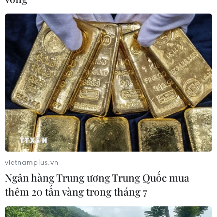
Dịch COVID-19 ở Đông Nam Á: Số ca bệnh
lên cao, siết chặt việc đi lại
vietnamplus.vn
10/04/2020 09:41
Ngân hàng Trung ương Trung Quốc mua
Indonesia ghi nhận thêm 219 ca nhiễm virus SARS-CoV-
thêm 20 tấn vàng trong tháng 7
2, Philippines cũng ghi nhận thêm 119 ca nhiễm, trong
khi Malaysia và Campuchia phải ban hành và kéo dài