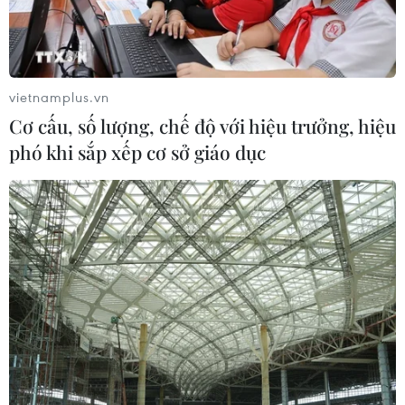
Nơi tiếng mẹ đẻ được hồi sinh giữa
lòng nước Đức
30/07/2026 08:18
vietnamplus.vn
Cơ cấu, số lượng, chế độ với hiệu trưởng, hiệu
Kiều bào tại Đức hơn 10 năm dành
phó khi sắp xếp cơ sở giáo dục
nhà miễn phí cho con em chiến sỹ
Trường Sa
30/07/2026 02:03
Phát huy nguồn lực người Việt ở
nước ngoài: Từ đối ngoại đến động
lực phát triển
30/07/2026 01:20