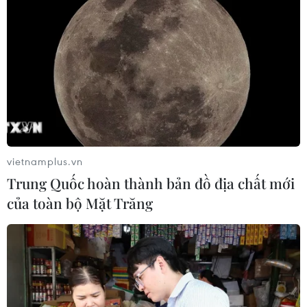
Những nỗ lực và kết quả công tác bảo hộ công dân Việt
Nam giữa đại dịch COVID-19 đã tô thắm nghĩa đồng
bào, thắt chặt tình đoàn kết, nhân lên tinh thần tương
thân tương ái.
vietnamplus.vn
Trung Quốc hoàn thành bản đồ địa chất mới
của toàn bộ Mặt Trăng