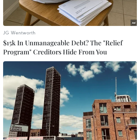
gồm 10USD, 15kg gạo, 10 khẩu trang và nước sát
khuẩn, đã được trao cho những đối tượng khó
khăn nhất.
JG Wentworth
$15k In Unmanageable Debt? The "Relief
Program" Creditors Hide From You
Đại diện Đại sứ quán và Lãnh đạo Câu lạc bộ Doanh nghiệp
Việt Nam tại Campuchia trao hàng cứu trợ khẩn cấp cho bà
con gốc Việt. (Ảnh: Nguyễn Hùng/Vietnam+)