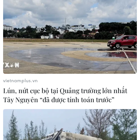
Gắn kết cộng đồng, phát huy vai trò
của cộng đồng người Việt Nam tại
Nhật Bản
22/07/2026 14:44
Lượng kiều hối về Thành phố Hồ Chí
Minh giảm gần 23% sau nửa năm
vietnamplus.vn
22/07/2026 06:22
Lún, nứt cục bộ tại Quảng trường lớn nhất
Tây Nguyên “đã được tính toán trước”
Ấm áp nghĩa tình của những cựu
chiến binh Việt Nam tại Đức
22/07/2026 03:14