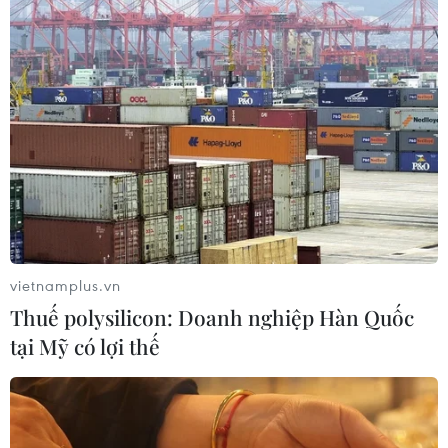
TIN CÙNG CHUYÊN MỤC
ASC 2026: Tiếp lửa đam mê khoa học
cho thế hệ trẻ Việt Nam
04/08/2026 14:08
Nghị quyết của Bộ Chính trị về công
tác người Việt Nam ở nước ngoài
04/08/2026 12:08
vietnamplus.vn
Thuế polysilicon: Doanh nghiệp Hàn Quốc
tại Mỹ có lợi thế
Việt Nam tham dự Trại hè Khoa học
châu Á 2026 tại Hong Kong
03/08/2026 10:14