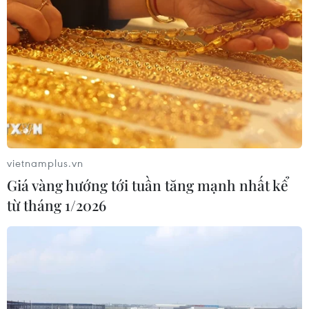
Ngày Văn hóa Việt Nam góp phần lan
tỏa bản sắc dân tộc tại Đức ​
03/08/2026 03:55
Động đất tại Nhật Bản: Cộng đồng
người Việt dần ổn định
vietnamplus.vn
02/08/2026 12:20
Giá vàng hướng tới tuần tăng mạnh nhất kể
từ tháng 1/2026
Kiều bào - cầu nối lan tỏa hình ảnh
Việt Nam trong kỷ nguyên phát triển
mới
31/07/2026 06:43