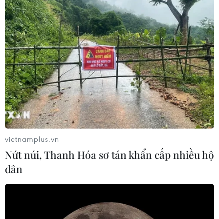
quy định hạn chế đi lại trong toàn quốc.
vietnamplus.vn
Nứt núi, Thanh Hóa sơ tán khẩn cấp nhiều hộ
dân
Dịch COVID-19: Những nỗ lực âm thầm
trong công tác bảo hộ công dân
11/04/2020 01:40