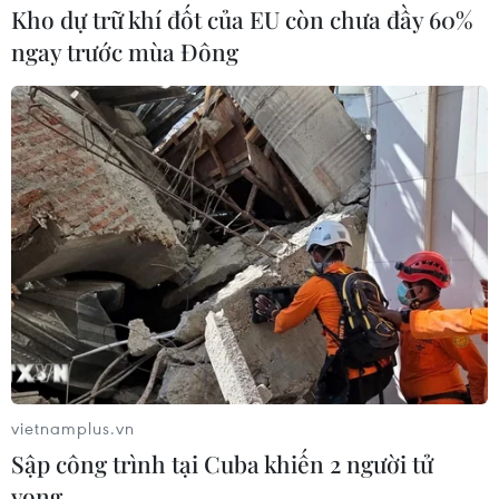
Kho dự trữ khí đốt của EU còn chưa đầy 60%
ngay trước mùa Đông
Campuchia hạn chế đi lại, số ca nhiễm
mới ở Singapore tăng nhanh
09/04/2020 13:25
Quyết định hạn chế đi lại ở Campuchia bắt đầu có hiệu
lực từ 0 giờ ngày 10/4 đến 24 giờ ngày 16/4 tới, còn
Singapore xác nhận có thêm 287 ca mắc COVID-19
trong ngày.
vietnamplus.vn
Sập công trình tại Cuba khiến 2 người tử
vong