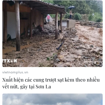
25/07/2026 13:21
Trại Hè Việt Nam: Kết nối cộng đồng
người Việt Nam ở nước ngoài với quê
hương
24/07/2026 15:01
Ra mắt Mạng lưới Tri thức Việt Nam
đầu tiên tại New Zealand
24/07/2026 00:15
vietnamplus.vn
Xuất hiện các cung trượt sạt kèm theo nhiều
vết nứt, gãy tại Sơn La
Trại hè Việt Nam 2026: Trải nghiệm
thú vị, gắn kết cội nguồn
23/07/2026 12:53