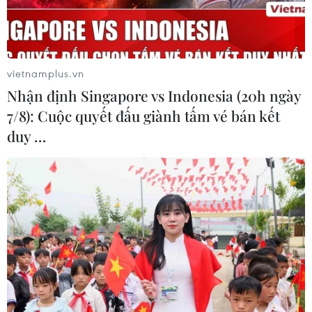
vietnamplus.vn
Nhận định Singapore vs Indonesia (20h ngày
7/8): Cuộc quyết đấu giành tấm vé bán kết
duy …
#Hội Khmer-Việt Nam
#người Campuchia gốc Việt
#COVID-19
#phần quà cứu trợ
Campuchia