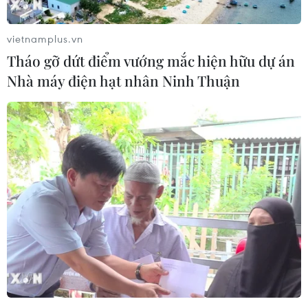
vietnamplus.vn
Tháo gỡ dứt điểm vướng mắc hiện hữu dự án
Nhà máy điện hạt nhân Ninh Thuận
#Điện thoại di động
#SIM rác
#Tin nhắn rác
#Thu hồi
#Khóa tài khoản SIM rác
#Bộ trưởng Trương Minh Tuấn
#Kênh phân phối SIM