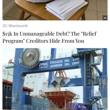
JG Wentworth
$15k In Unmanageable Debt? The "Relief
Program" Creditors Hide From You
Một số lượng rất lớn các SIM di động có dấu hiệu kích hoạt sẵn
đã bị khóa hai chiều. (Ảnh: T.H/Vietnam+)
Sau sự vào cuộc quyết liệt của Bộ Thông tin và
Truyền thông cùng các doanh nghiệp viễn
thông, hơn 10,7 triệu SIM có dấu hiệu kích hoạt