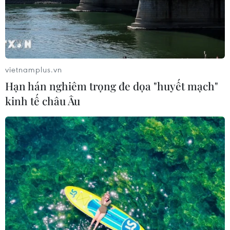
vietnamplus.vn
Hạn hán nghiêm trọng đe dọa "huyết mạch"
kinh tế châu Âu