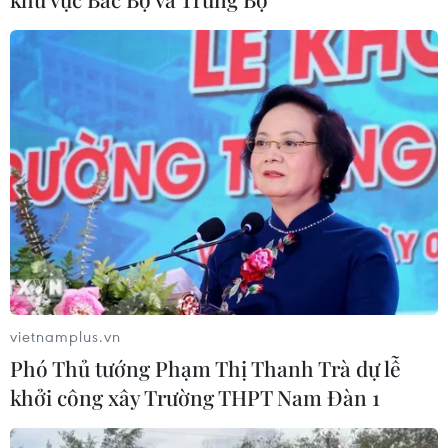
Công nghệ Robot Da Vinci
nâng cao năng lực phẫu thuật
chuyên sâu tại Bệnh viện K
06/08/2026 02:13
Chọn đúng đầu tàu: Danh mục
doanh nghiệp nhà nước mạnh và bài
toán giao nhiệm vụ
06/08/2026 00:56
Phát triển mô hình AI giải mã “ngôn
ngữ của não bộ”
vietnamplus.vn
05/08/2026 23:26
Phó Thủ tướng Phạm Thị Thanh Trà dự lễ
khởi công xây Trường THPT Nam Đàn 1
Hưởng ứng Ngày An