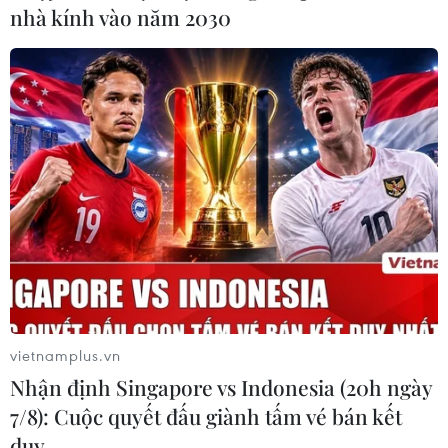
nhà kính vào năm 2030
Nhà mạng cam kết thu hồi Sim kích hoạt
sẵn trên kênh phân phối
28/10/2016 08:39
Các nhà mạng đã cùng nhau ký kết biên bản, quyết
tâm "dọn sạch" Sim trả trước đã kích hoạt đang được
bán trôi nổi trên thị trường.
vietnamplus.vn
Nhận định Singapore vs Indonesia (20h ngày
7/8): Cuộc quyết đấu giành tấm vé bán kết
duy …