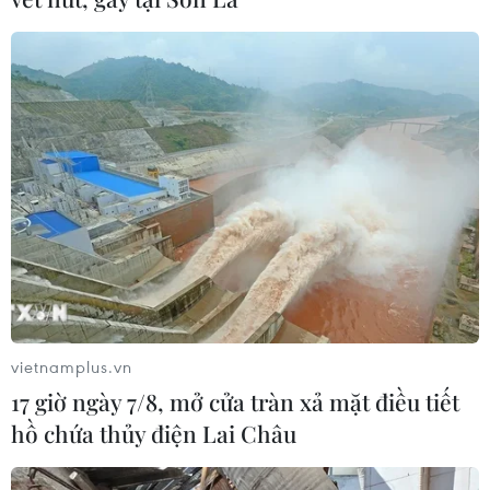
vietnamplus.vn
17 giờ ngày 7/8, mở cửa tràn xả mặt điều tiết
TIN CÙNG CHUYÊN MỤC
hồ chứa thủy điện Lai Châu
Hạ tầng AI - động lực tăng trưởng