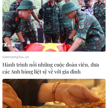
vietnamplus.vn
Hành trình nối những cuộc đoàn viên, đưa
các Anh hùng liệt sỹ về với gia đình
Hơn 12 triệu thuê bao điện thoại di động
có dấu hiệu kích hoạt sẵn
23/11/2016 10:06
Các doanh nghiệp viễn thông di động đã xác định và