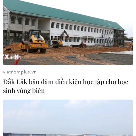
chưa từng có tiền lệ với TikTok
05/08/2026 13:31
Bế mạc Techfest Hải Phòng 2026:
Lan tỏa tinh thần đổi mới, khát vọng
phát triển
05/08/2026 12:58
vietnamplus.vn
Xem thêm
Đắk Lắk bảo đảm điều kiện học tập cho học
sinh vùng biên
CƠ QUAN CHỦ QUẢN: THÔNG TẤN XÃ VIỆT NAM