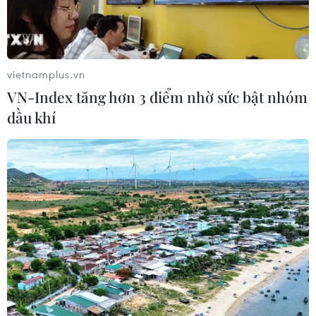
cơ sở dữ liệu quốc gia để xác thực thông tin thuê
bao theo đúng quy định của pháp luật./.
vietnamplus.vn
VN-Index tăng hơn 3 điểm nhờ sức bật nhóm
dầu khí
Play
Video
Ông Trung cho biết sẽ có quy định để khuyến
khích thuê bao trả sau.
(Vietnam+)