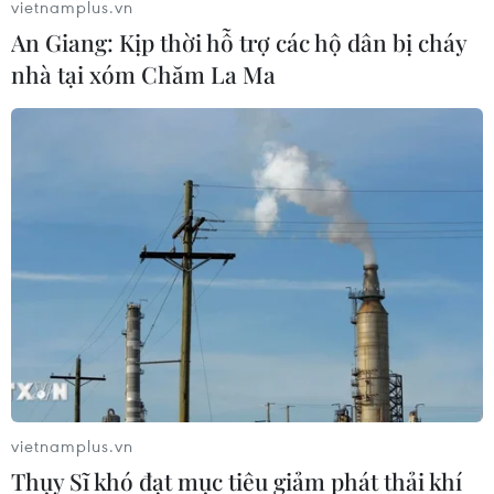
vietnamplus.vn
An Giang: Kịp thời hỗ trợ các hộ dân bị cháy
Theo dõi VietnamPlus
nhà tại xóm Chăm La Ma
TIN LIÊN QUAN
vietnamplus.vn
Thụy Sĩ khó đạt mục tiêu giảm phát thải khí