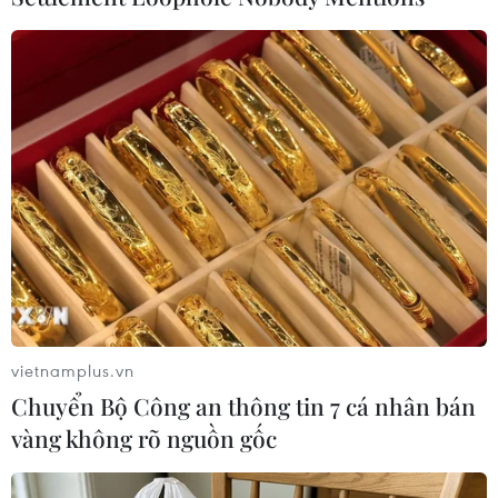
Dắt chó đi dạo không đúng
CHUYỆN TUẦN QUA: Cảnh
quy định, bị phạt đến 2
báo nạn "giang hồ mạng”
triệu đồng?
kéo những hệ lụy ảo tràn
ra đời thực
08/08/2026 04:16
08/08/2026 04:00
vietnamplus.vn
Chuyển Bộ Công an thông tin 7 cá nhân bán
vàng không rõ nguồn gốc
Quảng Trị triệt phá đường
Cần Thơ: Khởi tố 19 bị can
dây vận chuyển hơn 210kg
trong vụ dàn cảnh cướp