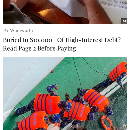
tượng vận chuyển hơn 3,7kg
nghi là cần sa qua hàng
không
JG Wentworth
Buried In $10,000+ Of High-Interest Debt?
16/03/2025 09:59
Read Page 2 Before Paying
Theo dõi VietnamPlus
Ngày 15/3, cơ quan Hải quan thành phố Đà Nẵng
phát hiện đối tượng vận chuyển số lượng lớn vật
phẩm nghi vấn là cần sa, khối lượng 3,745kg và trị
giá chưa xác định.