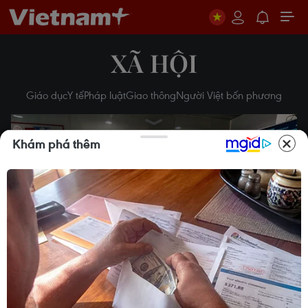
XÃ HỘI
Giáo dục
Y tế
Pháp luật
Giao thông
Người Việt bốn phương
Khám phá thêm
Play
Video
Đà Nẵng: Phát hiện đối