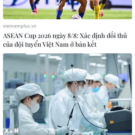
Khởi tố Chủ tịch Hội đồng
Thêm một nhóm dàn cảnh
quản trị, Giám đốc Công ty
cướp giật tại khu Tân Huê
cổ phần Mekolor
Viên sa lưới
06/08/2026 09:06
06/08/2026 05:57
vietnamplus.vn
ASEAN Cup 2026 ngày 8/8: Xác định đối thủ
của đội tuyển Việt Nam ở bán kết
Khẩn trường khám nghiệm
Nâng cao hiệu quả đấu
hiện trường, điều tra
tranh phòng, chống tội
nguyên nhân vụ cháy chợ
phạm và vi phạm pháp luật
Biên Hòa
06/08/2026 04:13
06/08/2026 04:37