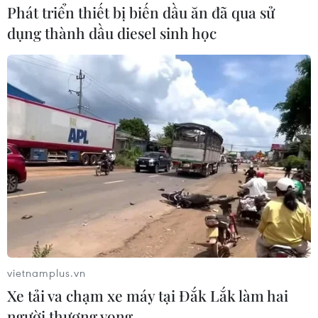
Phát triển thiết bị biến dầu ăn đã qua sử
dụng thành dầu diesel sinh học
24 năm tù cho đôi vợ
Lập kênh TikTok khởi
chồng tổ chức “bay lắc”
nghiệp, lừa đảo chiếm đoạt
trong quán karaoke
15 tỷ đồng
05/08/2026 13:41
05/08/2026 11:36
Xem thêm
vietnamplus.vn
CƠ QUAN CHỦ QUẢN: THÔNG TẤN XÃ VIỆT NAM
Xe tải va chạm xe máy tại Đắk Lắk làm hai
Tổng Biên tập: TRẦN TIẾN DUẨN
người thương vong