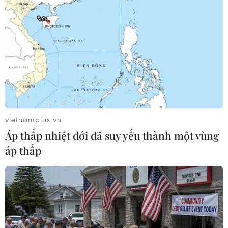
Bế mạc Hội thi lực lượng
Khởi tố, truy nã 3 đối
tham gia bảo vệ an ninh,
tượng hoạt động nhằm lật
trật tự ở cơ sở giỏi toàn
đổ chính quyền nhân dân
quốc
07/08/2026 13:51
07/08/2026 15:57
vietnamplus.vn
Áp thấp nhiệt đới đã suy yếu thành một vùng
áp thấp
Bảo mẫu tại cơ sở mầm
Phát hiện đối tượng tàng
non thừa nhận hành vi bạo
trữ trái phép vũ khí quân
hành hai trẻ
dụng
07/08/2026 12:27
07/08/2026 12:25