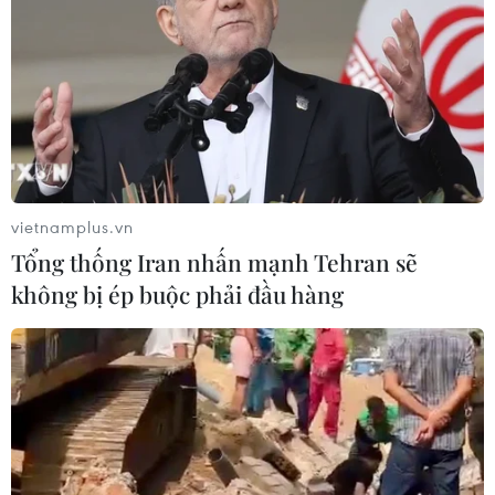
#Petey Nguyễn
#Tết Ất Mùi
TP. Hà Nội
Theo dõi VietnamPlus
vietnamplus.vn
Tổng thống Iran nhấn mạnh Tehran sẽ
không bị ép buộc phải đầu hàng
TIN LIÊN QUAN