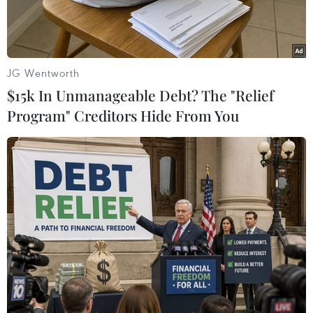
JG Wentworth
$15k In Unmanageable Debt? The "Relief
Program" Creditors Hide From You
Poster phim "Ngày nảy Ngày nay". (Nguồn: Nhà phát hành)
Năm 2014 là năm đáng nhớ của đạo diễn trẻ
Cường Ngô. Sau bộ phim “Hương Ga” đình đám
do anh đạo diễn, hợp tác cùng người đẹp
Trương Ngọc Ánh, Cường Ngô tiếp tục hợp tác
với Ngô Thanh Vân trong bộ phim mới
“Ngày