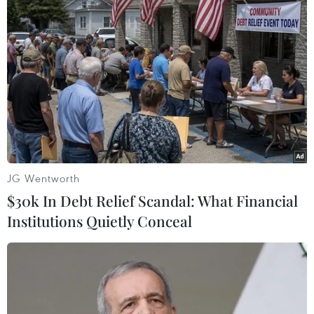
thích./.
(Vietnam+)
JG Wentworth
$30k In Debt Relief Scandal: What Financial
Institutions Quietly Conceal
#Phim Tết
#Ngày nảy Ngày nay
#Ngô Thanh Vân
#Công ty VAA Productions
#Phim hài tình cảm