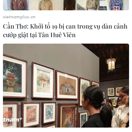
vietnamplus.vn
Cần Thơ: Khởi tố 19 bị can trong vụ dàn cảnh
cướp giật tại Tân Huê Viên
Hàng loạt phim Việt tung trailer chuẩn bị
cuộc đua cuối năm
30/08/2014 11:50
Thời điểm kết thúc mùa phim bom tấn Hè của