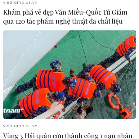
Hollywood cũng là lúc hàng loạt bộ phim Việt Nam tung
vietnamplus.vn
ra trailer trước khi chính thức ra rạp vào dịp cuối năm
Khám phá vẻ đẹp Văn Miếu-Quốc Tử Giám
cũng như Tết Âm lịch 2015.
qua 120 tác phẩm nghệ thuật đa chất liệu
vietnamplus.vn
“Siêu nhân X” của Nguyễn Quang Dũng
Vùng 3 Hải quân cứu thành công 1 nạn nhân