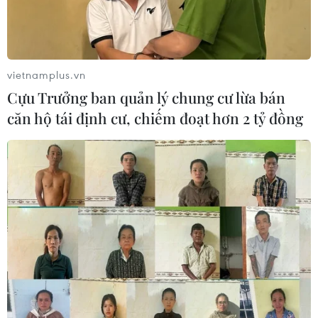
vietnamplus.vn
Cựu Trưởng ban quản lý chung cư lừa bán
căn hộ tái định cư, chiếm đoạt hơn 2 tỷ đồng
Phim Việt mùa Tết Giáp Ngọ: Loanh
quanh hài kém duyên
28/01/2014 01:45
Tiếp nối thành công tại phòng vé của “Tèo Em” dịp cuối
năm 2013, mùa phim Tết Giáp Ngọ tràn ngập những bộ
phim hài.