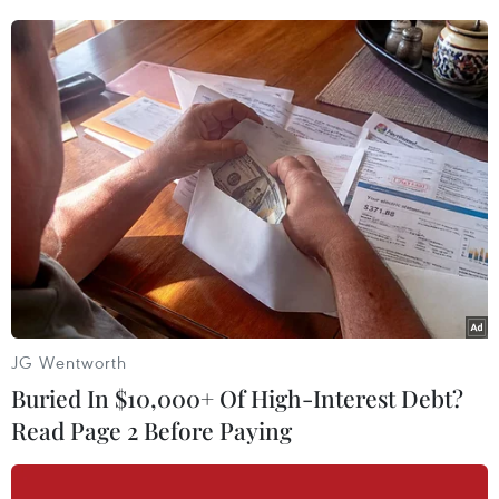
vị Quốc vương, các bậc Danh Tăngqua các thời
đại và trạng văn cầu quốc thái dân an.
Nhân dịp này, Trung ương Giáo hội Phật giáo
Việt Nam đã trao tặng 25 căn nhàtình nghĩa cho
các hộ gia đình chính sách, hoàn cảnh khó khăn
và 500 suất họcbổng cho học sinh nghèo học tập
tốt của các quận, huyện thuộc Hà Nội, với
tổngkinh phí 1 tỷ đồng.
Diễn ra từ ngày 27/7 đến 2/8, Đại lễ Phật giáo kỷ
niệm 1000 năm Thăng Long-HàNội bao gồm
JG Wentworth
nhiều hoạt động như
rước Long vị
vua Lý Thái
Buried In $10,000+ Of High-Interest Debt?
Tổ và các bậc Danh Tăngtừ Bắc Ninh về Hà Nội;
Read Page 2 Before Paying
Rước xá lợi Phật; Đại lễ cầu quốc thái dân an;
Cầu siêuanh linh các anh hùng liệt sĩ hy sinh vì