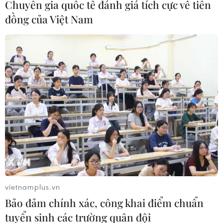
Chuyên gia quốc tế đánh giá tích cực về tiền
đồng của Việt Nam
Thanh Hóa dự kiến bắn pháo hoa vào
dịp Quốc khánh 2/9
06/08/2026 09:58
Tà áo truyền thống “đan kết” tình
hữu nghị 50 năm Việt Nam-Thái Lan
06/08/2026 07:30
Nâng cấp Quảng Ninh, Bắc Ninh:
Tạo tiền đề phát triển văn hóa du lịch
vietnamplus.vn
địa phương
Bảo đảm chính xác, công khai điểm chuẩn
06/08/2026 07:30
tuyển sinh các trường quân đội