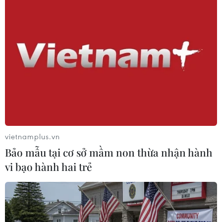
nước qua các triều đại; Triển lãm cổvật, mỹ
thuật, nhiếp ảnh Phật giáo; Hội thảo Phật giáo
với 1000 năm ThăngLong-Hà Nội; Lễ hội hoa
đăng và giao lưu nghệ thuật “Dấu ấn Thăng
Long”./.
Xem chùm ảnh Đại lễ Phật giáo kỷ niệm 1000 năm Thăng Long-Hà
Nội
tại đây
.
vietnamplus.vn
Hồng Hạnh (TTXVN/Vietnam+)
Bảo mẫu tại cơ sở mầm non thừa nhận hành
vi bạo hành hai trẻ