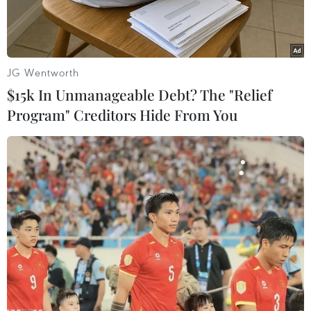
thành phố Hà Nội tổ chứckhai mạc Đại lễ Phật
giáo kỷ niệm 1000 năm Thăng Long-Hà Nội và
chương trình"Kiều bào và Tuần văn hóa dân tộc
hướng về Đại lễ."
JG Wentworth
$15k In Unmanageable Debt? The "Relief
Tham dự buổi lễ có Đại lão Hòa thượng Thích
Program" Creditors Hide From You
Phổ Tuệ, Đức Pháp chủ Hội đồng Chứngminh
Giáo hội Phật giáo Việt Nam và các Hòa thượng,
Thượng tọa, Đại đức, Nitrưởng, Ni sư trong Hội
đồng trị sự Trung ương Giáo hội Phật giáo Việt
Nam,Thành hội Phật giáo Hà Nội và hàng ngàn
tăng, ni, Phật tử.
Cùng dự lễ có nguyên Phó Chủ tịch nước
Trương Mỹ Hoa; Thứ trưởng Bộ ngoạigiao, Chủ
nhiệm Ủy ban người Việt Nam ở nước ngoài