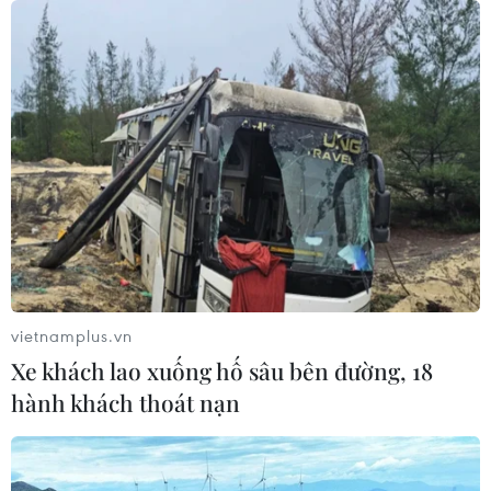
29/07/2026 05:17
Johnson & Johnson chi 5,5 tỷ USD
dàn xếp vụ kiện phấn rôm gây ung
thư
28/07/2026 04:37
Panama cảnh báo ổ dịch hô hấp lạ
sau 6 ca tử vong liên tiếp
28/07/2026 01:50
vietnamplus.vn
Xe khách lao xuống hố sâu bên đường, 18
hành khách thoát nạn
Nắng nóng khốc liệt tại Mỹ và Hàn
Quốc đe dọa sức khỏe cộng đồng
27/07/2026 23:07