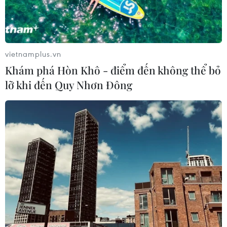
vietnamplus.vn
Khám phá Hòn Khô - điểm đến không thể bỏ
TIN CÙNG CHUYÊN MỤC
lỡ khi đến Quy Nhơn Đông
Ớt nhập khẩu từ Mexico khiến hàng
trăm người tiêu dùng Mỹ nhiễm
khuẩn Salmonella
07/08/2026 00:43
Nước thải từ máy bay có thể giúp
phát hiện sớm nguy cơ đại dịch
06/08/2026 22:30