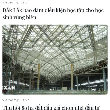
vietnamplus.vn
Đắk Lắk bảo đảm điều kiện học tập cho học
sinh vùng biên
CƠ QUAN CHỦ QUẢN: THÔNG TẤN XÃ VIỆT NAM
Tổng Biên tập: TRẦN TIẾN DUẨN
Phó Tổng Biên tập: NGUYỄN THỊ TÁM, KHÚC THANH
THỦY
Sở hữu trí tuệ
Quy định sử dụng
RSS
Hỗ trợ
Ngôn ngữ
TTXVN
Dịch vụ tin
Quảng cáo
vietnamplus.vn
Liên hệ
Thu hồi 89 ha đất đấu giá chọn nhà đầu tư