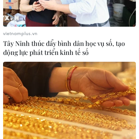
Phía Nam châu Phi tăng cường phối
hợp ngăn chặn dịch Ebola
19/07/2026 01:03
vietnamplus.vn
Tây Ninh thúc đẩy bình dân học vụ số, tạo
Điều gì tạo nên niềm tin khi lựa chọn
động lực phát triển kinh tế số
dinh dưỡng đầu đời cho trẻ?
18/07/2026 01:00
Phân bổ ngân sách chăm sóc sức
khỏe và dân số: Ưu tiên các địa bàn
khó khăn
17/07/2026 22:30
Đà Nẵng tổ chức Lễ hội Sâm Ngọc