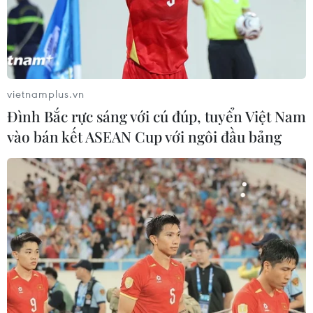
Ông Moshe cũng đưa ra khuyến cáo về đi lại tới Hàn
Quốc và Nhật Bản trong bối cảnh dịch bệnh lây lan với
tốc độ nhanh tại hai quốc gia châu Á này trong những
ngày qua.
vietnamplus.vn
Đình Bắc rực sáng với cú đúp, tuyển Việt Nam
vào bán kết ASEAN Cup với ngôi đầu bảng