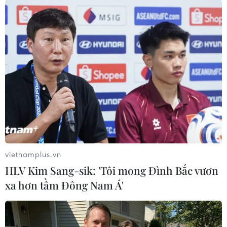
#Đài Loan
#COVID-19
#Virus corona
#Bệnh viêm đường hô hấp cấp
Đài Loan
Theo dõi VietnamPlus
TIN LIÊN QUAN
vietnamplus.vn
HLV Kim Sang-sik: 'Tôi mong Đình Bắc vươn
xa hơn tầm Đông Nam Á'