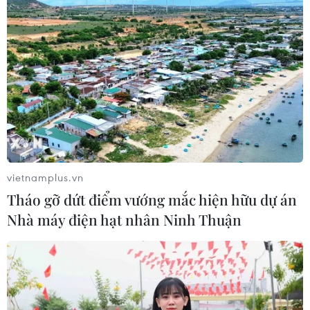
Số ca nhiễm virus Tây sông Nile gia
tăng khắp châu Âu
26/07/2026 09:18
Số ca mắc sởi tại Mỹ lập đỉnh 30 năm
do tỷ lệ tiêm chủng giảm
vietnamplus.vn
24/07/2026 23:59
Tháo gỡ dứt điểm vướng mắc hiện hữu dự án
Nhà máy điện hạt nhân Ninh Thuận
Mỹ điều tra một đợt bùng phát bệnh
tả do ký sinh trùng cyclospora
24/07/2026 05:44