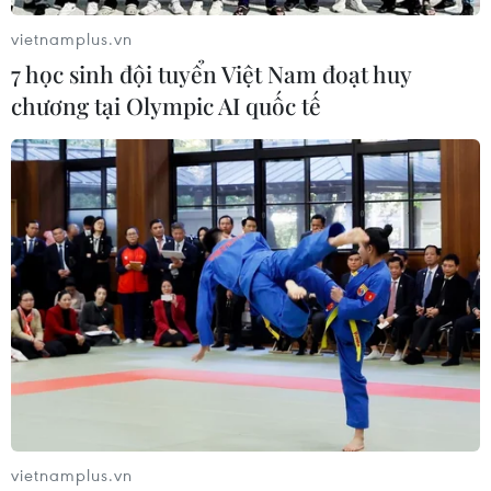
vietnamplus.vn
7 học sinh đội tuyển Việt Nam đoạt huy
chương tại Olympic AI quốc tế
Italy: Số người nhiễm bệnh COVID-19
vượt qua con số 100
23/02/2020 10:20
Ngày 23/2, số ca nhiễm bệnh COVID-19 ở vùng
Lombardy của Italy đã tăng lên 89 người, nâng tổng số
người nhiễm bệnh viêm đường hô hấp cấp này ở Italy
lên hơn 100 người.
vietnamplus.vn