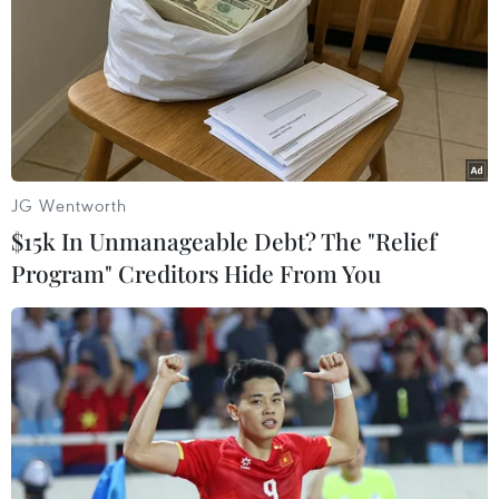
JG Wentworth
$15k In Unmanageable Debt? The "Relief
Program" Creditors Hide From You
Dịch COVID-19: Israel cấm du khách Hàn
Quốc nhập cảnh
23/02/2020 07:16