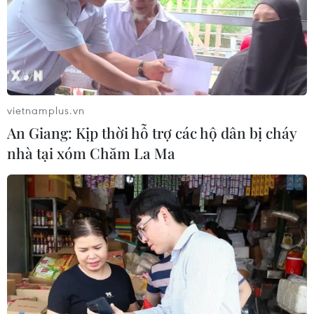
Thành phố Hồ Chí Minh: 5 người tử
vong vì bệnh dại trong 6 tháng đầu
năm
20/07/2026 05:41
vietnamplus.vn
Vụ ngạt khí tại trang trại heo
An Giang: Kịp thời hỗ trợ các hộ dân bị cháy
ở Thanh Hóa: 5 người tử vong, nhiều
nhà tại xóm Chăm La Ma
nạn nhân cấp cứu
20/07/2026 04:17
Israel mở rộng vai trò "bác sỹ hề" sau
xung đột, hỗ trợ phục hồi tâm lý
19/07/2026 07:17