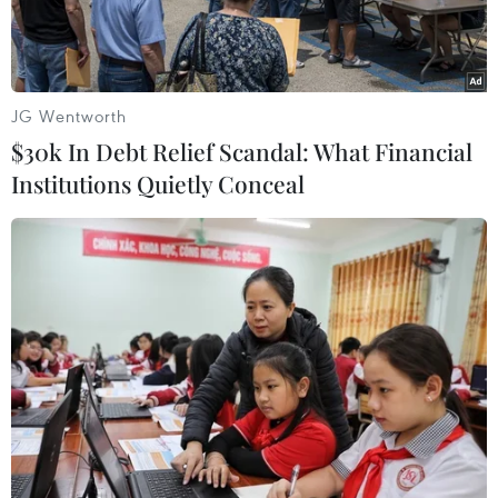
JG Wentworth
$30k In Debt Relief Scandal: What Financial
Institutions Quietly Conceal
Người dân đeo khẩu trang để phòng tránh lây nhiễm COVID-19
tại Đài Bắc, Đài Loan, Trung Quốc. (Ảnh: AFP/TTXVN)
THX đưa tin, Cơ quan kiểm soát dịch bệnh Đài
Loan ngày 23/2 ghi nhận thêm hai ca nhiễm
chủng mới của virus corona gây bệnh viêm
đường hô hấp cấp COVID-19, nâng tổng số ca