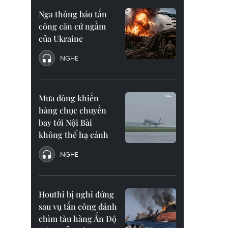
Nga thông báo tấn
công căn cứ ngầm
của Ukraine
NGHE
Mưa dông khiến
hàng chục chuyến
bay tới Nội Bài
không thể hạ cánh
NGHE
Houthi bị nghi đứng
sau vụ tấn công đánh
chìm tàu hàng Ấn Độ