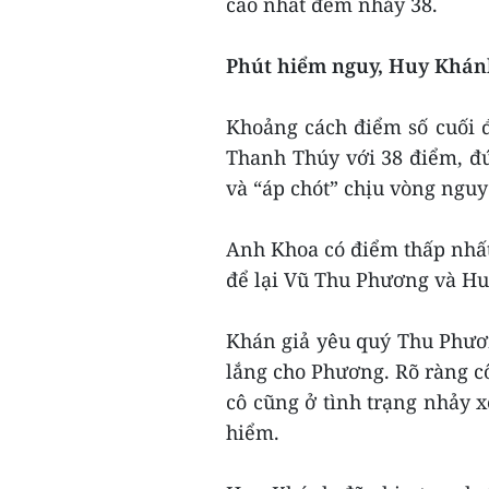
cao nhất đêm nhảy 38.
Phút hiểm nguy, Huy Khánh
Khoảng cách điểm số cuối đ
Thanh Thúy với 38 điểm, đứ
và “áp chót” chịu vòng nguy
Anh Khoa có điểm thấp nhất
để lại Vũ Thu Phương và H
Khán giả yêu quý Thu Phươ
lắng cho Phương. Rõ ràng c
cô cũng ở tình trạng nhảy 
hiểm.