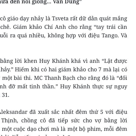
hưa đến nỗi giống... Vân Dung”
cô giáo dạy nhảy là Tsveta rất dữ dằn quát mắng
 chê. Giám khảo Chí Anh cho rằng “tay trái cần
uỗi ra quá nhiều, không hợp với điệu Tango. Và
 bằng lời khen Huy Khánh khá vì anh “Lật được
ảy.” Hiếm khi có hai giám khảo cho 7 mà lại có
 một bài thi. MC Thanh Bạch cho rằng đó là “đối
sinh đỡ mất tinh thần.” Huy Khánh thực sự nguy
 31.
leksandar đã xuất sắc nhất đêm thứ 5 với điệu
 Thịnh, chồng cô đã tiếp sức cho vợ bằng lời
à một cuộc dạo chơi mà là một bộ phim, mỗi đêm