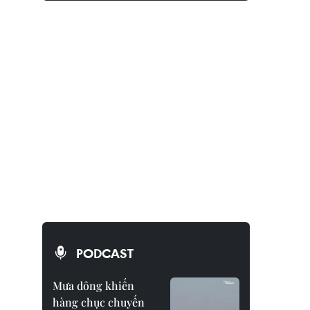
PODCAST
Mưa dông khiến
hàng chục chuyến