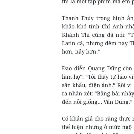
thi là một tập phim mà em p
Thanh Thúy trong hình ản
khảo khó tính Chí Anh nhậ
Khánh Thi cũng đã nói: “T
Latin cả, nhưng đêm nay Th
hơn, nảy hơn.”
Đạo diễn Quang Dũng còn h
làm họ”: “Tôi thấy tự hào 
sân khấu, điện ảnh.” Rồi vị
ra nhận xét: “Bằng bài nh
đến nỗi giống… Vân Dung.”
Có khán giả cho rằng thực 
thể hiện nhưng ở mức ngộ 