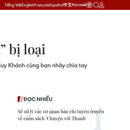
Tiếng Việt
English
Français
Español
中文
Русский
 bị loại
Huy Khánh cùng bạn nhảy chia tay
ĐỌC NHIỀU
Sẽ xử lý các cơ quan báo chí tuyên truyền
về cuốn sách 'Chuyện với Thanh'