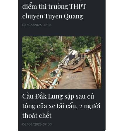
điểm thi trường THPT
chuyên Tuyên Quang
06/08/2026 09:04
Cầu Đắk Lung sập sau cú
tông của xe tải cẩu, 2 người
thoát chết
06/08/2026 09:00