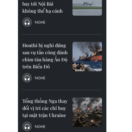
bay tới Nội Bài
không thể hạ cánh
NGHE
Houthi bị nghi đứng
sau vụ tấn công đánh
chìm tàu hàng Ấn Độ
trên Biển Đỏ
NGHE
Tổng thống Nga thay
đổi vị trí các chỉ huy
tại mặt trận Ukraine
NGHE