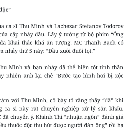
độc”
ủa ca sĩ Thu Minh và Lachezar Stefanov Todorov
 của cặp nhảy đầu. Lấy ý tưởng từ bộ phim “Ông
 đã khai thác khá ấn tượng. MC Thanh Bạch có
 nhảy thứ 5 này: “Đầu xuôi đuôi lọt.”
u Minh và bạn nhảy đã thể hiện tốt tinh thần
uy nhiên anh lại chê “Bước tạo hình hơi bị xộc
cảm với Thu Minh, cô bày tỏ rằng thấy “đã” khi
 ca sĩ này rất chuyên nghiệp xử lý sân khấu.
C đã chuyển ý, Khánh Thi “nhuận ngôn” đánh giá
ều thuốc độc thu hút được người đàn ông” rồi hạ