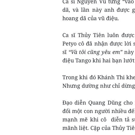
Ca sĩ Nguyên Vũ từng “vào 
dã, và lần này anh được g
hoang dã của vũ điệu.
Ca sĩ Thủy Tiên luôn được
Petyo cô đã nhận được lời
sĩ
“Và tôi cũng yêu em”
này 
điệu Tango khi hai bạn lướt
Trong khi đó Khánh Thi khe
Nhưng dường như chỉ dừng l
Đạo diễn Quang Dũng cho 
đổi một con người nhiều đế
mạnh mẽ khi cô diễn tả sự
mãnh liệt. Cặp của Thủy Ti