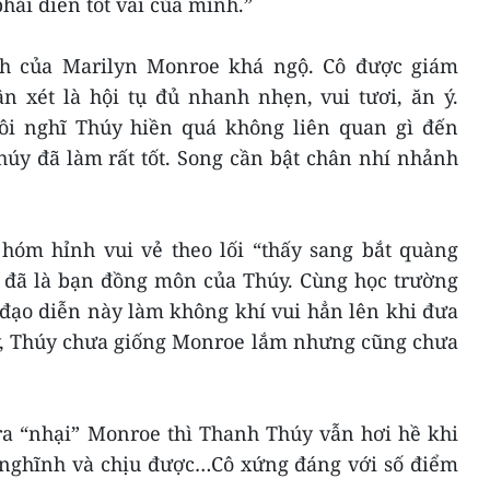
hải diễn tốt vai của mình.”
h của Marilyn Monroe khá ngộ. Cô được giám
n xét là hội tụ đủ nhanh nhẹn, vui tươi, ăn ý.
ôi nghĩ Thúy hiền quá không liên quan gì đến
úy đã làm rất tốt. Song cần bật chân nhí nhảnh
óm hỉnh vui vẻ theo lối “thấy sang bắt quàng
vì đã là bạn đồng môn của Thúy. Cùng học trường
 đạo diễn này làm không khí vui hẳn lên khi đưa
ảy, Thúy chưa giống Monroe lắm nhưng cũng chưa
ra “nhại” Monroe thì Thanh Thúy vẫn hơi hề khi
nghĩnh và chịu được…Cô xứng đáng với số điểm