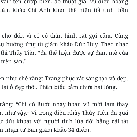
vai” tên cướp biển, ảo thuật gia, vũ điệu hoang
iám kháo Chí Anh khen thể hiện tốt tinh thần
 chờ đón vì cô có thân hình rất gợi cảm. Cùng
 sự hưởng ứng từ giám khảo Đức Huy. Theo nhạc
thì Thủy Tiên “đã thể hiện được sự đam mê của
 trên sàn.”
n như chê rằng: Trang phục rất sáng tạo và đẹp.
ại ở đẹp thôi. Phần biểu cảm chưa hài lòng.
rằng: “Chỉ có Bước nhảy hoàn vũ mới làm thay
n như vậy.” Vì trong điệu nhảy Thủy Tiên đã quá
 dứt khoát với người tình lừa dối bằng cái tát
ên nhận từ Ban giám khảo 34 điểm.