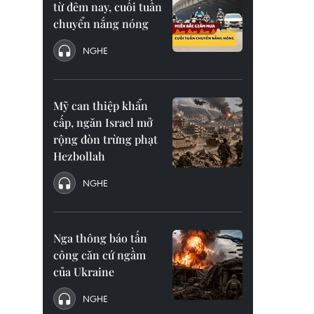
từ đêm nay, cuối tuần
chuyển nắng nóng
NGHE
Mỹ can thiệp khẩn
cấp, ngăn Israel mở
rộng đòn trừng phạt
Hezbollah
NGHE
Nga thông báo tấn
công căn cứ ngầm
của Ukraine
NGHE