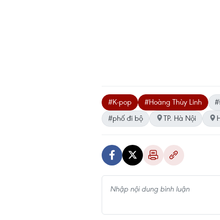
#K-pop
#Hoàng Thùy Linh
#
#phố đi bộ
TP. Hà Nội