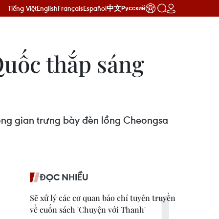
Tiếng Việt
English
Français
Español
中文
Русский
Quốc thắp sáng
hông gian trưng bày đèn lồng Cheongsa
ĐỌC NHIỀU
Sẽ xử lý các cơ quan báo chí tuyên truyền
về cuốn sách 'Chuyện với Thanh'