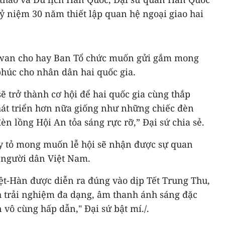
ỷ niệm 30 năm thiết lập quan hệ ngoại giao hai
-wan cho hay Ban Tổ chức muốn gửi gắm mong
phúc cho nhân dân hai quốc gia.
sẽ trở thành cơ hội để hai quốc gia cùng thắp
hát triển hơn nữa giống như những chiếc đèn
n lồng Hội An tỏa sáng rực rỡ,” Đại sứ chia sẻ.
 tỏ mong muốn lễ hội sẽ nhận được sự quan
 người dân Việt Nam.
ệt-Hàn được diễn ra đúng vào dịp Tết Trung Thu,
 trải nghiệm đa dạng, âm thanh ánh sáng đặc
vô cùng hấp dẫn," Đại sứ bật mí./.