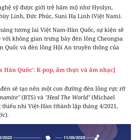
nghệ sỹ được giới trẻ hâm mộ như Hyolyn,
ùy Linh, Đức Phúc, Suni Hạ Linh (Việt Nam).
 sáng tương lai Việt Nam-Hàn Quốc, sự kiện sẽ
/9 với không gian trưng bày đèn lồng Cheongsa
n Quốc và đèn lồng Hội An truyền thống của
a Hàn Quốc': K-pop, ẩm thực và âm nhạc]
p đèn sẽ tạo nên một con đường đèn lồng rực rỡ
namite"
(BTS) và
"Heal The World"
(Michael
thiếu nhi Việt-Hàn (thành lập tháng 4/2021,
ớc).