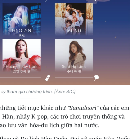
sỹ tham gia chương trình. (Ảnh: BTC)
ó những tiết mục khác như
"Samulnori"
của các em
t-Hàn, nhảy K-pop, các trò chơi truyền thống và
ao lưu văn hóa-du lịch giữa hai nước.
 thao và Du lịch Hàn Quốc, Đại sứ quán Hàn Quốc