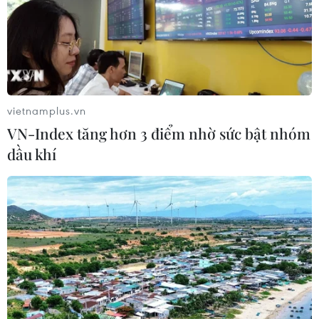
vietnamplus.vn
Dịch viêm phổi do virus corona: Thêm ca
VN-Index tăng hơn 3 điểm nhờ sức bật nhóm
nhiễm mới tại Pháp, Đức
dầu khí
28/01/2020 23:21
Cơ quan Y tế bang Bayern của Đức đã xác nhận có
thêm 3 trường hợp mới nhiễm chủng virus corona gây
bệnh viêm phổi tại Trung Quốc.