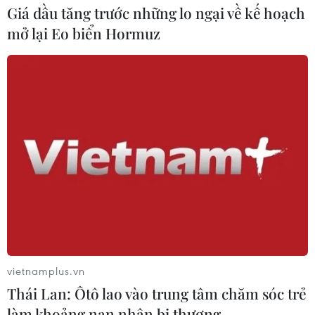
Giá dầu tăng trước những lo ngại về kế hoạch
Virus H5N1 lây lan trong quần thể
mở lại Eo biển Hormuz
chim bản địa tại Australia
29/07/2026 11:42
UNAIDS cảnh báo nguy cơ đại dịch
HIV/AIDS bùng phát trở lại
29/07/2026 05:17
Johnson & Johnson chi 5,5 tỷ USD
dàn xếp vụ kiện phấn rôm gây ung
thư
vietnamplus.vn
28/07/2026 04:37
Thái Lan: Ôtô lao vào trung tâm chăm sóc trẻ
làm khoảng nạn nhân bị thương