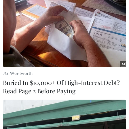
WHO cử chuyên gia đến nghiên cứu
28/01/2020 23:01
Ông Ghebreyesus đánh giá cao các biện pháp kiên
quyết mà Chính phủ Trung Quốc đã thực hiện đồng thời
tin tưởng vào khả năng của Trung Quốc kiểm soát và
ngăn chặn dịch bệnh lây lan.
JG Wentworth
Buried In $10,000+ Of High-Interest Debt?
Read Page 2 Before Paying