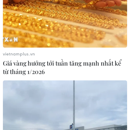
vietnamplus.vn
Giá vàng hướng tới tuần tăng mạnh nhất kể
từ tháng 1/2026
TIN CÙNG CHUYÊN MỤC
Ớt nhập khẩu từ Mexico khiến hàng
trăm người tiêu dùng Mỹ nhiễm