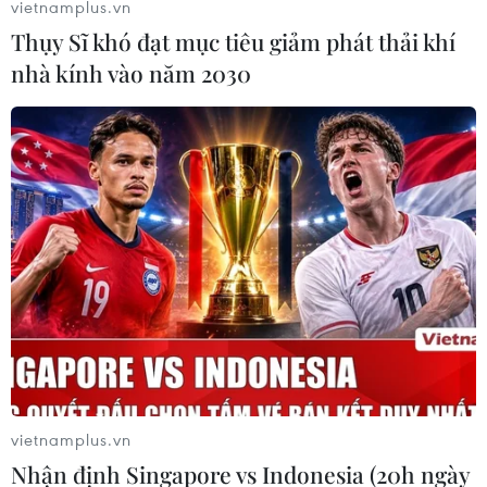
vietnamplus.vn
đàn ông trong độ tuổi 50, trở về Toronto từ Vũ Hán,
Thụy Sĩ khó đạt mục tiêu giảm phát thải khí
Trung Quốc.
nhà kính vào năm 2030
vietnamplus.vn
Nhận định Singapore vs Indonesia (20h ngày