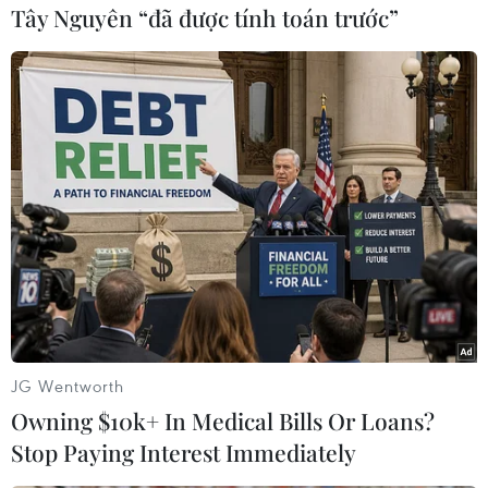
Tây Nguyên “đã được tính toán trước”
#Virus Corona
#Tử vong
#Ca nhiễm mới
#Dịch bệnh viêm phổi
#Vũ Hán
#Trung Quốc
Trung Quốc
JG Wentworth
Theo dõi VietnamPlus
Owning $10k+ In Medical Bills Or Loans?
Stop Paying Interest Immediately