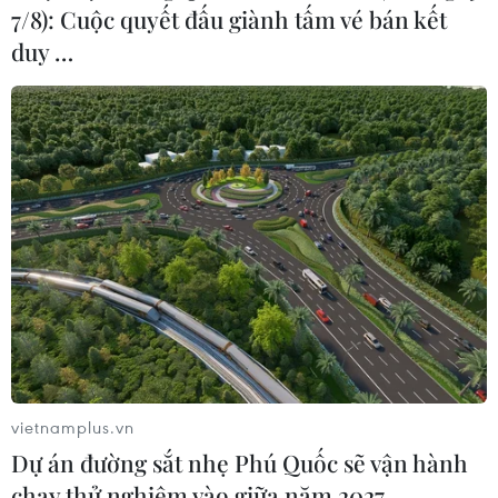
7/8): Cuộc quyết đấu giành tấm vé bán kết
duy …
vietnamplus.vn
Dự án đường sắt nhẹ Phú Quốc sẽ vận hành
chạy thử nghiệm vào giữa năm 2027