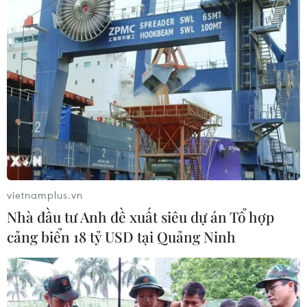
vietnamplus.vn
Nhà đầu tư Anh đề xuất siêu dự án Tổ hợp
cảng biển 18 tỷ USD tại Quảng Ninh