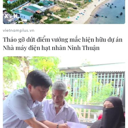
vietnamplus.vn
Tháo gỡ dứt điểm vướng mắc hiện hữu dự án
Nhà máy điện hạt nhân Ninh Thuận
Kinh tế nhiều nước bị ảnh hưởng mạnh do
dịch bệnh viêm phổi
28/01/2020 23:29
Dịch viêm phổi do chủng virus corona mới có khả năng
gây thiệt hại nghiêm trọng hơn đối với kinh tế toàn cầu,
vì Trung Quốc đang chiếm tỷ trọng lớn trong nền kinh tế
thế giới.