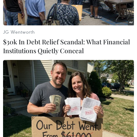
JG Wentworth
$30k In Debt Relief Scandal: What Financial
Institutions Quietly Conceal
Nhân viên y tế chuyển bệnh nhân nhiễm virus corona mới gây
bệnh viêm phổi tới bệnh viện ở Vũ Hán, tỉnh Hồ Bắc, Trung
Quốc. (Ảnh: AFP/TTXVN)
Reuters đưa tin, số người tử vong do bùng phát
virus corona mới tại Trung Quốc đã tăng lên 131
người, trong bối cảnh nhà chức trách y tế tại
tỉnh Hồ Bắc, tâm điểm dịch bệnh viêm phổi do