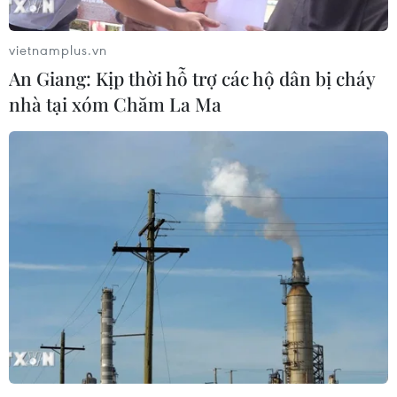
vietnamplus.vn
An Giang: Kịp thời hỗ trợ các hộ dân bị cháy
nhà tại xóm Chăm La Ma
Canada hỗ trợ hành khách đi chung
chuyến bay với ca nhiễm virus corona
29/01/2020 00:26
Ca nhiễm 2019-nCoV đầu tiên tại Canada là một người