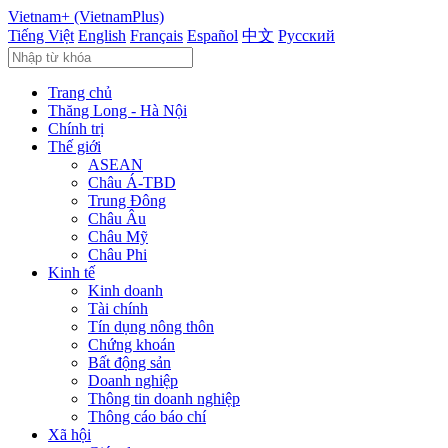
Vietnam+ (VietnamPlus)
Tiếng Việt
English
Français
Español
中文
Русский
Trang chủ
Thăng Long - Hà Nội
Chính trị
Thế giới
ASEAN
Châu Á-TBD
Trung Đông
Châu Âu
Châu Mỹ
Châu Phi
Kinh tế
Kinh doanh
Tài chính
Tín dụng nông thôn
Chứng khoán
Bất động sản
Doanh nghiệp
Thông tin doanh nghiệp
Thông cáo báo chí
Xã hội