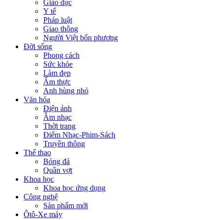
Giáo dục
Y tế
Pháp luật
Giao thông
Người Việt bốn phương
Đời sống
Phong cách
Sức khỏe
Làm đẹp
Ẩm thực
Anh hùng nhỏ
Văn hóa
Điện ảnh
Âm nhạc
Thời trang
Điểm Nhạc-Phim-Sách
Truyền thông
Thể thao
Bóng đá
Quần vợt
Khoa học
Khoa học ứng dụng
Công nghệ
Sản phẩm mới
Ôtô-Xe máy