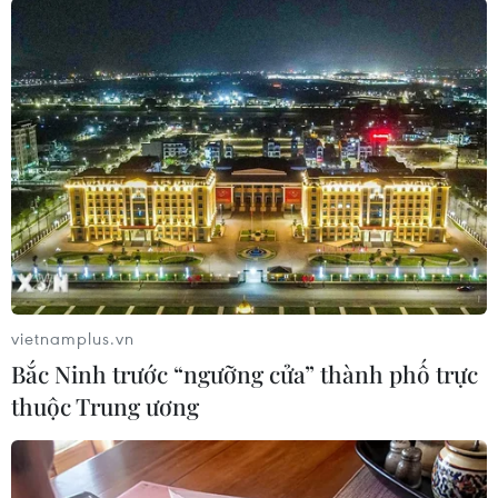
Anh Đinh Danh Lâm (46 tuổi, sống tại Định Công) ân cần chăm
sóc con trai Đinh Thanh Sơn trong kỳ thi Trung học phổ thông với
niềm tin và hy vọng dành cho con như cách anh đã làm 18 năm
qua. (Ảnh: Hoài Nam/Vietnam+)
vietnamplus.vn
Bắc Ninh trước “ngưỡng cửa” thành phố trực
thuộc Trung ương
Người cha 46 tuổi đã làm 'đôi chân' cho con trai trên hành trình