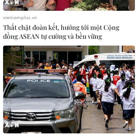
vietnamplus.vn
Thắt chặt đoàn kết, hướng tới một Cộng
đồng ASEAN tự cường và bền vững
#phụ huynh chờ con thi
#tốt nghiệp THPT
#đáp án thi THPT
Theo dõi VietnamPlus