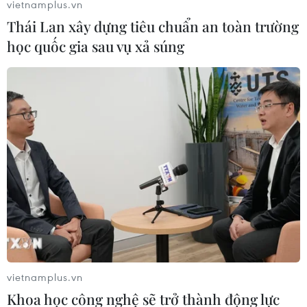
vietnamplus.vn
Thái Lan xây dựng tiêu chuẩn an toàn trường
học quốc gia sau vụ xả súng
TIN LIÊN QUAN
vietnamplus.vn
Thi tốt nghiệp THPT: Sáng nay, thí sinh
Khoa học công nghệ sẽ trở thành động lực