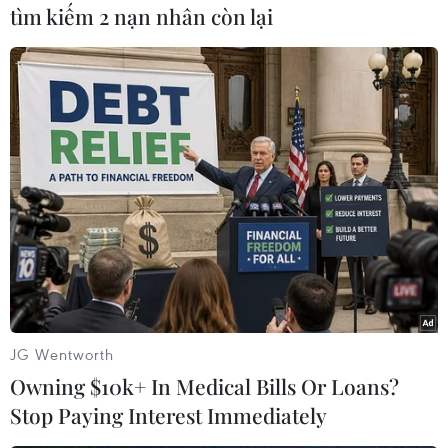
tìm kiếm 2 nạn nhân còn lại
Nhưng bên cạnh sự lo âu ấy là tình yêu thương vô bờ bến và cả
niềm tin dành cho con trước ngưỡng cửa cuộc đời. (Ảnh: Hoài
Nam/Vietnam+)
JG Wentworth
Owning $10k+ In Medical Bills Or Loans?
Stop Paying Interest Immediately