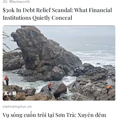
JG Wentworth
$30k In Debt Relief Scandal: What Financial
Institutions Quietly Conceal
Nhiều phụ huynh vẫn túc trực phía ngoài cổng trường, ánh mắt
đau đáu về tòa nhà lớp học với tâm trạng ngổn ngang. (Ảnh:
Hoài Nam/Vietnam+)
vietnamplus.vn
Vụ sóng cuốn trôi tại Sơn Trà: Xuyên đêm