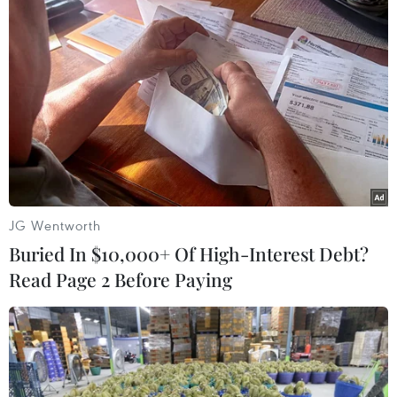
đi tìm con chữ suốt quãng đời học sinh của Sơn vì em mắc
chứng yếu cơ bẩm sinh. (Ảnh: Hoài Nam/Vietnam+)
JG Wentworth
Buried In $10,000+ Of High-Interest Debt?
Read Page 2 Before Paying
Hay người bà năm nay đã ngoài 80 luôn đồng hành cùng cháu
ngoại từ thuở lọt lòng, bà Đào Thị Phẩm với cháu ngoại Đỗ Kim
Ngân suốt 18 năm qua 'chưa rời nhau nửa bước.' (Ảnh: Hoài
Nam/Vietnam+)