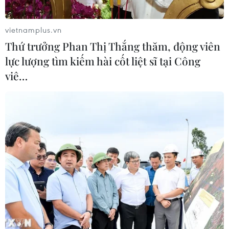
sinh Trường THTP chuyên Tuyên
Quang không vi phạm quy chế
vietnamplus.vn
06/08/2026 09:44
Thứ trưởng Phan Thị Thắng thăm, động viên
lực lượng tìm kiếm hài cốt liệt sĩ tại Công
Toàn cảnh vụ sai phạm điểm
viê…
thi trường THPT chuyên Tuyên
Quang
06/08/2026 09:04
Đắk Lắk tháo gỡ khó khăn, đảm bảo
đủ sách giáo khoa cho năm học mới
06/08/2026 04:12
Bộ GD-ĐT dự kiến điều chỉnh trong