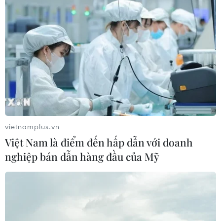
Bảo đảm chính xác, công khai điểm
chuẩn tuyển sinh các trường quân
đội
07/08/2026 12:26
Ban đại diện cha mẹ học sinh không
được tự đặt các khoản thu, ép buộc
đóng góp
vietnamplus.vn
07/08/2026 10:30
Việt Nam là điểm đến hấp dẫn với doanh
nghiệp bán dẫn hàng đầu của Mỹ
Bộ Giáo dục và Đào tạo công bố
khung thời gian cố định từ năm học
2026-2027
07/08/2026 08:02