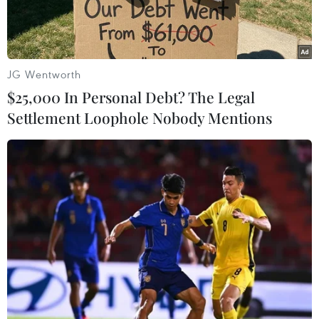
JG Wentworth
$25,000 In Personal Debt? The Legal
Settlement Loophole Nobody Mentions
Mỗi mùa thi tốt nghiệp Trung học phổ thông đi qua, hình ảnh
quen thuộc và chạm đến cảm xúc của nhiều người nhất chính
là những bóng dáng phụ huynh đứng ngồi không yên trước
cổng trường thi. (Ảnh: Hoài Nam/Vietnam+)