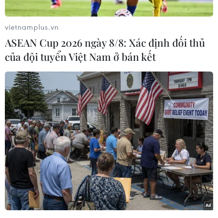
vietnamplus.vn
ASEAN Cup 2026 ngày 8/8: Xác định đối thủ
của đội tuyển Việt Nam ở bán kết
Nếu bên trong phòng thi là những cuộc đấu trí căng thẳng với
đề bài, thì bên ngoài cổng trường, các phụ huynh cũng trải qua
một "cuộc chiến" tâm lý không kém phần cam go. (Ảnh: Hoài
Nam/Vietnam+)