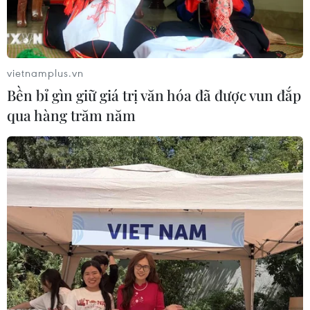
vietnamplus.vn
Bền bỉ gìn giữ giá trị văn hóa đã được vun đắp
qua hàng trăm năm
Mỗi kỳ thi là một hành trình đồng hành đong đầy lo âu, kỳ vọng
và tình yêu thương vô bờ bến của cha mẹ. (Ảnh: Hoài
Nam/Vietnam+)
(Vietnam+)