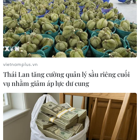
vietnamplus.vn
Thái Lan tăng cường quản lý sầu riêng cuối
vụ nhằm giảm áp lực dư cung
Bà Phẩm chia sẻ: “Cháu bảo vào phòng thi áp lực lắm nên bà
phải đi cùng con," nên dù tuổi cao bà vẫn bám trụ ở khu vực
cổng trường đợi cháu kết thúc môn thi. (Ảnh: Hoài
Nam/Vietnam+)