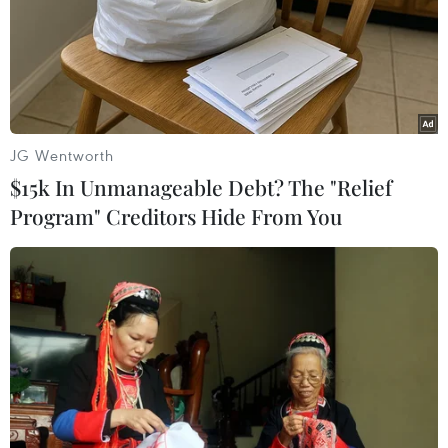
JG Wentworth
$15k In Unmanageable Debt? The "Relief
Program" Creditors Hide From You
Sự đồng hành của phụ huynh không chỉ là đứng đợi ở cổng
trường, mà là cả một quá trình chăm lo từng bữa ăn đủ chất,
giấc ngủ đủ giấc và những lời động viên đúng lúc trước ngày
thi. (Ảnh: Hoài Nam/Vietnam+)