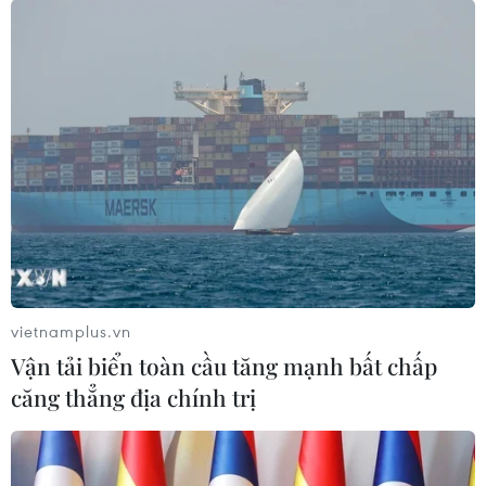
Thi nghiệp THPT 2026: 27 thí sinh bị đình
chỉ trong ngày thi đầu tiên
11/06/2026 10:57
Trong ngày thi đầu tiên có 27 thí sinh vi phạm quy chế bị
đình chỉ thi (môn Ngữ văn có 16 thí sinh, môn Toán có 11
thí sinh). Trong đó có 25 thí sinh sử dụng điện thoại, 2 thí
sinh sử dụng tài liệu.
vietnamplus.vn
Vận tải biển toàn cầu tăng mạnh bất chấp
căng thẳng địa chính trị