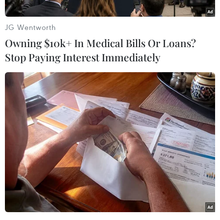
181.300 chiếc, tăng 16% so với năm 2012.
JG Wentworth
Tính cả doanh số bán hàng của các đơn vị
Owning $10k+ In Medical Bills Or Loans?
không thuộc CAMPI thì tổng doanh số bán xe
Stop Paying Interest Immediately
của cả nước là hơn 210.000 chiếc. Đây là lần
đầu tiên doanh số xe hơi của Philippines vượt
mốc 200.000 xe.
CAMPI cho biết doanh thu ngành công nghiệp
cao chủ yếu do nhu cầu mạnh mẽ và hiệu quả
kinh doanh tích cực trong phân khúc thị trường
ôtô chở khách và xe thương mại.
Chỉ tính riêng trong tháng 12/2013, lượng xe chở
khách tăng 12,9% đạt hơn 6.100 chiếc, trong khi
xe thương mại tăng 11,2 % đạt gần 11.100 chiếc.