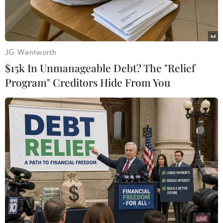
JG Wentworth
$15k In Unmanageable Debt? The "Relief
Program" Creditors Hide From You
Doanh số bán xe của cả nước là hơn 210.000 chiếc. (Nguồn:
rappler.com)
Hiệp hội các nhà sản xuất xe hơi Philippines
(CAMPI) vừa thông báo tổng doanh số bán xe từ
các thành viên của hiệp hội năm 2013 đạt gần