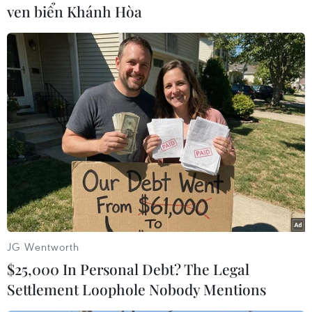
ven biển Khánh Hòa
Dựa vào thành công trong năm 2013, ngành ôtô
Philippines đặt mục tiêu bán 230.000 xe trong
năm 2014.
CAMPI cho rằng doanh số bán hàng năm nay sẽ
tăng do sự cải thiện tiếp tục trong nền kinh tế
sẽ thúc đẩy đầu tư nhiều hơn, tăng thêm lòng
tin của người tiêu dùng. Thêm vào đó sự ra đời
của các mẫu xe mới và các gói khuyến mãi hấp
dẫn sẽ thúc đẩy doanh số bán xe./.
(Vietnam+)
JG Wentworth
$25,000 In Personal Debt? The Legal
Settlement Loophole Nobody Mentions