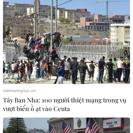
#Philippines
#Xe hơi
#Doanh số
#Bán hàng
#Khuyến mại
Anh
Philippines
vietnamplus.vn
Tây Ban Nha: 100 người thiệt mạng trong vụ
vượt biển ồ ạt vào Ceuta
Theo dõi VietnamPlus