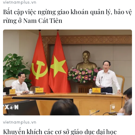
vietnamplus.vn
06/08/2026 03:33
Bất cập việc ngừng giao khoán quản lý, bảo vệ
rừng ở Nam Cát Tiên
Các công viên Disney ghi nhận
doanh thu quý kỷ lục
06/08/2026 03:33
Làm giàu từ cây na ở vùng cao tại
Ninh Bình
06/08/2026 02:50
Mỹ chuẩn bị áp thuế 15% nguyên liệu
then chốt sản xuất pin mặt trời
vietnamplus.vn
06/08/2026 02:12
Khuyến khích các cơ sở giáo dục đại học