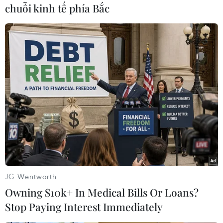
chuỗi kinh tế phía Bắc
#Thú nuôi
#Sứa cảnh
#Hà Nội
TP. Hà Nội
JG Wentworth
Owning $10k+ In Medical Bills Or Loans?
Stop Paying Interest Immediately