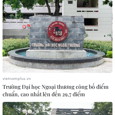
Người lưu giữ hình ảnh Bác
Tổng thư ký Liên hợp quốc
Hồ và Hoàng Sa-Trường Sa
nhấn mạnh giá trị trường
qua tem bưu chính
tồn của di sản Nelson
Mandela
20/07/2026 05:01
19/07/2026 07:17
Xem thêm
vietnamplus.vn
Trường Đại học Ngoại thương công bố điểm
chuẩn, cao nhất lên đến 29,7 điểm
CƠ QUAN CHỦ QUẢN: THÔNG TẤN XÃ VIỆT NAM