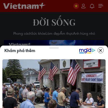
ĐỜI SỐNG
Phong cách
Sức khỏe
Làm đẹp
Ẩm thực
Anh hùng nhỏ
Khám phá thêm
Play
Video
Độc đáo thú nuôi sứa cảnh