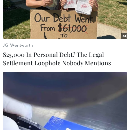
Nhật Bản: Mô hình quán
Model Kid Vietnam 2026
càphê giúp các bà mẹ vượt
"tiếp lửa" cho thí sinh nhí
qua cô đơn sau sinh
khu vực phía Nam
28/07/2026 07:42
27/07/2026 07:48
JG Wentworth
$25,000 In Personal Debt? The Legal
Settlement Loophole Nobody Mentions
Khi Tổ quốc gọi tên, những
Tây Ninh: Khát vọng cống
người trẻ viết đơn tình
hiến của người lính Cụ Hồ
nguyện lên đường
trong thời bình
27/07/2026 07:12
27/07/2026 03:45