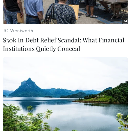
mini đủ màu sắc
04/06/2025 03:49
JG Wentworth
$30k In Debt Relief Scandal: What Financial
Institutions Quietly Conceal
Theo dõi VietnamPlus
Sau khi tìm hiểu được biết người Trung Quốc có
thú chơi mới đó là nuôi sứa cảnh, anh Bùi Ngô
Quyền đã quyết định nhập sứa giống từ Trung
Quốc và cả từ Nhật Bản về nuôi.
Những chú sứa mini đủ màu sắc đang tung tăng
bơi lội trong Trại sứa cảnh Đại Ngàn (quận Long
Biên, Hà Nội).