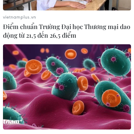
25/07/2026 02:06
vietnamplus.vn
Điểm chuẩn Trường Đại học Thương mại dao
động từ 21,5 đến 26,5 điểm
VPBank và Coolmate nâng
Nhà sáng lập Miss
trải nghiệm tại VPBank
Multicultural World: Mỗi
Hanoi International
thí sinh quốc tế đều mang
Marathon
theo ký ức đẹp về Việt Nam
24/07/2026 08:40
23/07/2026 09:23