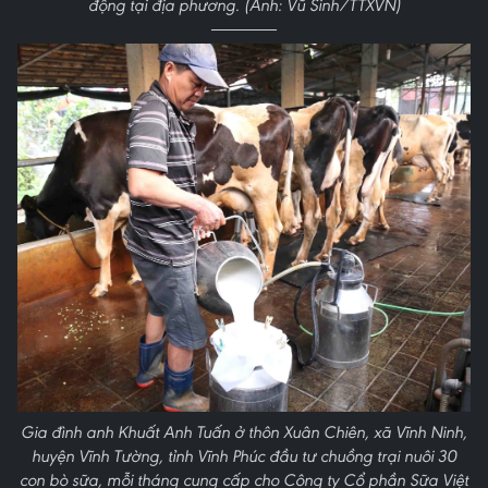
động tại địa phương. (Ảnh: Vũ Sinh/TTXVN)
Gia đình anh Khuất Anh Tuấn ở thôn Xuân Chiên, xã Vĩnh Ninh,
huyện Vĩnh Tường, tỉnh Vĩnh Phúc đầu tư chuồng trại nuôi 30
con bò sữa, mỗi tháng cung cấp cho Công ty Cổ phần Sữa Việt