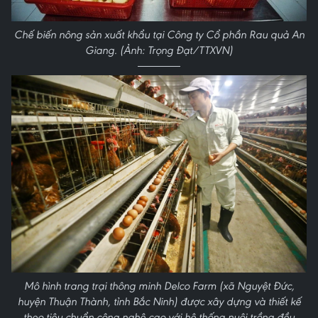
Chế biến nông sản xuất khẩu tại Công ty Cổ phần Rau quả An
Giang. (Ảnh: Trọng Đạt/TTXVN)
Mô hình trang trại thông minh Delco Farm (xã Nguyệt Đức,
huyện Thuận Thành, tỉnh Bắc Ninh) được xây dựng và thiết kế
theo tiêu chuẩn công nghệ cao với hệ thống nuôi trồng đều