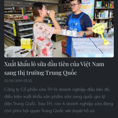
Xuất khẩu lô sữa đầu tiên của Việt Nam
sang thị trường Trung Quốc
22/10/2019 05:32
Công ty Cổ phần sữa TH là doanh nghiệp đầu tiên đủ
điều kiện xuất khẩu sản phẩm sữa sang quốc gia tỷ
dân Trung Quốc. Sau TH, còn 4 doanh nghiệp sữa đang
chờ phía hải quan Trung Quốc xét duyệt hồ sơ.