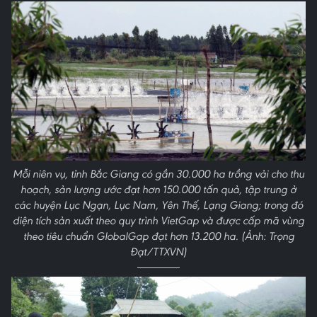
Mỗi niên vụ, tỉnh Bắc Giang có gần 30.000 ha trồng vải cho thu
hoạch, sản lượng ước đạt hơn 150.000 tấn quả, tập trung ở
các huyện Lục Ngạn, Lục Nam, Yên Thế, Lạng Giang; trong đó
diện tích sản xuất theo quy trình VietGap và được cấp mã vùng
theo tiêu chuẩn GlobalGap đạt hơn 13.200 ha. (Ảnh: Trọng
Đạt/TTXVN)