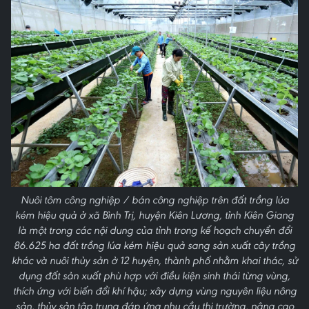
Nuôi tôm công nghiệp / bán công nghiệp trên đất trồng lúa
kém hiệu quả ở xã Bình Trị, huyện Kiên Lương, tỉnh Kiên Giang
là một trong các nội dung của tỉnh trong kế hoạch chuyển đổi
86.625 ha đất trồng lúa kém hiệu quả sang sản xuất cây trồng
khác và nuôi thủy sản ở 12 huyện, thành phố nhằm khai thác, sử
dụng đất sản xuất phù hợp với điều kiện sinh thái từng vùng,
thích ứng với biến đổi khí hậu; xây dựng vùng nguyên liệu nông
sản, thủy sản tập trung đáp ứng nhu cầu thị trường, nâng cao