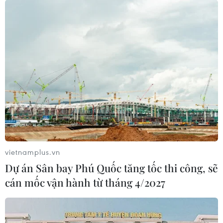
TIN LIÊN QUAN
vietnamplus.vn
Dự án Sân bay Phú Quốc tăng tốc thi công, sẽ
cán mốc vận hành từ tháng 4/2027
Lựa chọn 110 sản phẩm công nghiệp nông
thôn tiêu biểu cấp quốc gia
10/09/2019 09:28