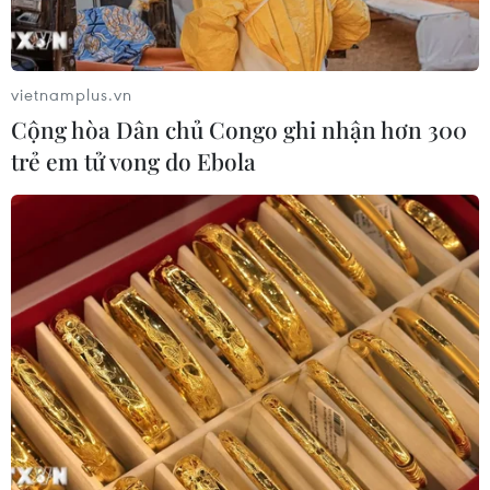
vietnamplus.vn
Cộng hòa Dân chủ Congo ghi nhận hơn 300
trẻ em tử vong do Ebola
Thủ tướng: Tạo dựng thị trường cho
doanh nghiệp cơ khí phát triển
24/09/2019 08:27
Để thúc đẩy ngành cơ khí Việt Nam phát triển mạnh mẽ,