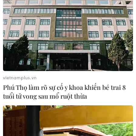
Các sản phẩm công nghiệp nông thôn tiêu biểu sẽ được
tham gia các chương trình kết nối, hội chợ bán buôn,
bán lẻ, cũng như khuyến khích các sản phẩm này tham
gia các hội chợ, Triển lãm.
vietnamplus.vn
Phú Thọ làm rõ sự cố y khoa khiến bé trai 8
tuổi tử vong sau mổ ruột thừa