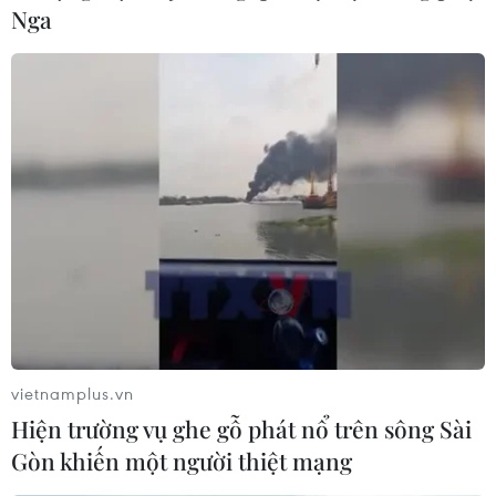
Nga
#Cơ khí nông nghiệp
#Nông sản Việt Nam
#Đồng bằng sông Cửu Long
#Nông nghiệp thông minh
#Sản xuất nông nghiệp
Tp. Hồ Chí Minh
Theo dõi VietnamPlus
vietnamplus.vn
Hiện trường vụ ghe gỗ phát nổ trên sông Sài
Gòn khiến một người thiệt mạng