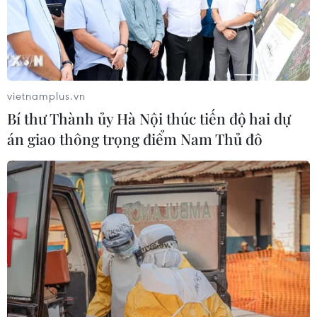
vietnamplus.vn
Bí thư Thành ủy Hà Nội thúc tiến độ hai dự
án giao thông trọng điểm Nam Thủ đô
Tôn vinh 110 sản phẩm công nghiệp nông
thôn tiêu biểu quốc gia
18/09/2019 09:02
110 sản phẩm công nghiệp nông thôn tiêu biểu được
vinh danh thuộc các nhóm thủ công mỹ nghệ, sản phẩm
chế biến nông lâm thủy sản và đồ uống, sản phẩm thiết
bị, máy móc, dụng cụ và phụ tùng cơ khí.