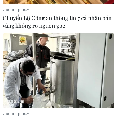
Thủ tướng đề nghị: “Trước hết phải có khát vọng và tâm
huyết cho kinh tế và cơ khí Việt Nam để tăng giá trị
vietnamplus.vn
trong chuỗi toàn cầu.”
Chuyển Bộ Công an thông tin 7 cá nhân bán
vàng không rõ nguồn gốc
vietnamplus.vn