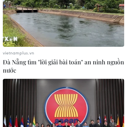
vietnamplus.vn
Đà Nẵng tìm "lời giải bài toán" an ninh nguồn
nước
TIN CÙNG CHUYÊN MỤC
Thị trường vaccine thế giới chuyển
hướng sang người cao tuổi