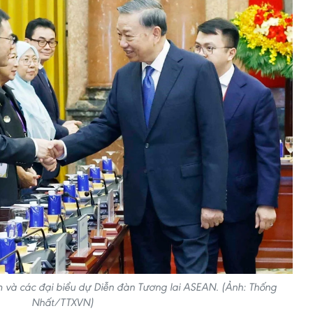
âm và các đại biểu dự Diễn đàn Tương lai ASEAN. (Ảnh: Thống
Nhất/TTXVN)