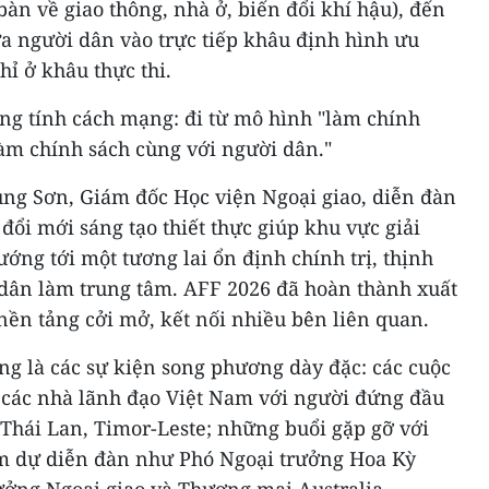
bàn về giao thông, nhà ở, biến đổi khí hậu), đến
 người dân vào trực tiếp khâu định hình ưu
hỉ ở khâu thực thi.
g tính cách mạng: đi từ mô hình "làm chính
làm chính sách cùng với người dân."
ng Sơn, Giám đốc Học viện Ngoại giao, diễn đàn
ổi mới sáng tạo thiết thực giúp khu vực giải
ướng tới một tương lai ổn định chính trị, thịnh
 dân làm trung tâm. AFF 2026 đã hoàn thành xuất
 nền tảng cởi mở, kết nối nhiều bên liên quan.
g là các sự kiện song phương dày đặc: các cuộc
a các nhà lãnh đạo Việt Nam với người đứng đầu
Thái Lan, Timor-Leste; những buổi gặp gỡ với
am dự diễn đàn như Phó Ngoại trưởng Hoa Kỳ