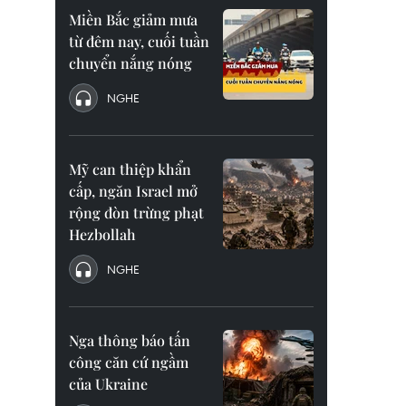
Miền Bắc giảm mưa
từ đêm nay, cuối tuần
chuyển nắng nóng
NGHE
Mỹ can thiệp khẩn
cấp, ngăn Israel mở
rộng đòn trừng phạt
Hezbollah
NGHE
Nga thông báo tấn
công căn cứ ngầm
của Ukraine