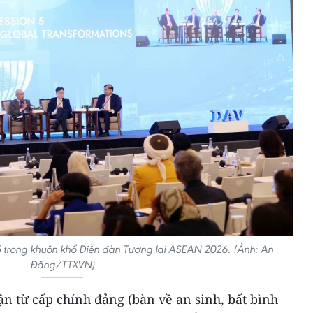
 5 trong khuôn khổ Diễn đàn Tương lai ASEAN 2026. (Ảnh: An
Đăng/TTXVN)
n từ cấp chính đảng (bàn về an sinh, bất bình