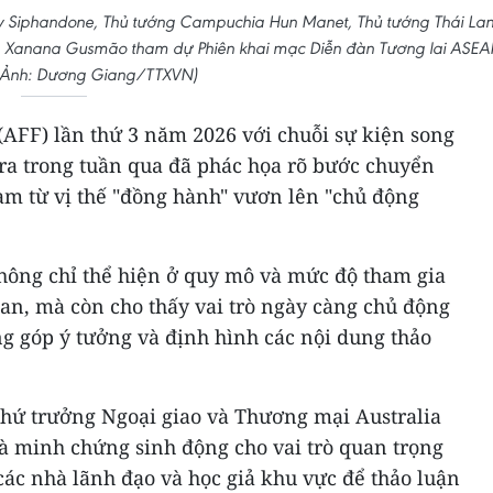
y Siphandone, Thủ tướng Campuchia Hun Manet, Thủ tướng Thái La
ala Xanana Gusmão tham dự Phiên khai mạc Diễn đàn Tương lai ASE
 (Ảnh: Dương Giang/TTXVN)
AFF) lần thứ 3 năm 2026 với chuỗi sự kiện song
a trong tuần qua đã phác họa rõ bước chuyển
am từ vị thế "đồng hành" vươn lên "chủ động
ông chỉ thể hiện ở quy mô và mức độ tham gia
uan, mà còn cho thấy vai trò ngày càng chủ động
g góp ý tưởng và định hình các nội dung thảo
Thứ trưởng Ngoại giao và Thương mại Australia
à minh chứng sinh động cho vai trò quan trọng
các nhà lãnh đạo và học giả khu vực để thảo luận