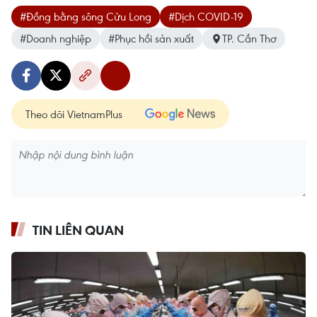
#Đồng bằng sông Cửu Long
#Dịch COVID-19
#Doanh nghiệp
#Phục hồi sản xuất
TP. Cần Thơ
Theo dõi VietnamPlus
TIN LIÊN QUAN