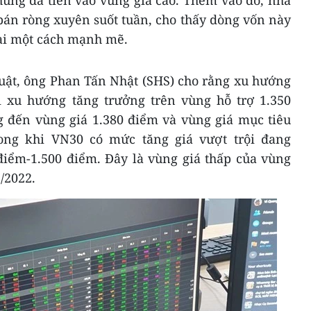
hung đã tiến vào vùng giá cao. Thêm vào đó, nhà
bán ròng xuyên suốt tuần, cho thấy dòng vốn này
lại một cách mạnh mẽ.
huật, ông Phan Tấn Nhật (SHS) cho rằng xu hướng
 xu hướng tăng trưởng trên vùng hỗ trợ 1.350
g đến vùng giá 1.380 điểm và vùng giá mục tiêu
rong khi VN30 có mức tăng giá vượt trội đang
điểm-1.500 điểm. Đây là vùng giá thấp của vùng
3
/2022.