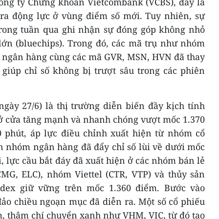
ông ty Chứng khoán Vietcombank (VCBS), đây là
tra động lực ở vùng điểm số mới. Tuy nhiên, sự
trong tuần qua ghi nhận sự đóng góp không nhỏ
lớn (bluechips). Trong đó, các mã trụ như nhóm
 ngân hàng cùng các mã GVR, MSN, HVN đã thay
 giúp chỉ số không bị trượt sâu trong các phiên
ngày 27/6) là thị trường diễn biến đầy kịch tính
mở cửa tăng mạnh và nhanh chóng vượt mốc 1.370
0 phút, áp lực điều chỉnh xuất hiện từ nhóm cổ
n nhóm ngân hàng đã đẩy chỉ số lùi về dưới mốc
, lực cầu bắt đáy đã xuất hiện ở các nhóm bán lẻ
G, ELC), nhóm Viettel (CTR, VTP) và thủy sản
dex giữ vững trên mốc 1.360 điểm. Bước vào
đảo chiều ngoạn mục đã diễn ra. Một số cổ phiếu
m, thậm chí chuyển xanh như VHM, VIC, từ đó tạo