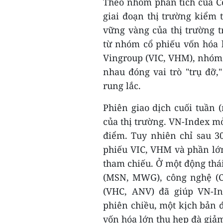
Theo nhóm phân tích của C
giai đoạn thị trường kiểm 
vững vàng của thị trường 
từ nhóm cổ phiếu vốn hóa 
Vingroup (VIC, VHM), nhóm
nhau đóng vai trò "trụ đỡ,"
rung lắc.
Phiên giao dịch cuối tuần (
của thị trường. VN-Index 
điểm. Tuy nhiên chỉ sau 3
phiếu VIC, VHM và phần lớ
tham chiếu. Ở một động thái
(MSN, MWG), công nghệ (CM
(VHC, ANV) đã giúp VN-In
phiên chiều, một kịch bản 
vốn hóa lớn thu hẹp đà giả