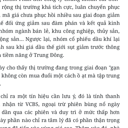
 rộng thị trường khá tích cực, luân chuyển phục
m mã giá chưa phục hồi nhiều sau giai đoạn giảm
ế đối ứng giảm sau đàm phán và kết quả kinh
 nhóm ngành bán lẻ, khu công nghiệp, thủy sản,
động sản… Ngược lại, nhóm cổ phiếu dầu khí lại
h sau khi giá dầu thế giới sụt giảm trước thông
n tiềm năng ở Trung Đông.
y cho thấy thị trường đang trong giai đoạn "gạn
ư không còn mua đuổi một cách ồ ạt mà tập trung
.
chỉ ra một tín hiệu cần lưu ý, đó là tính thanh
i nhận từ VCBS, ngoại trừ phiên bùng nổ ngày
 dần qua các phiên và duy trì ở mức thấp hơn
ày phần nào chỉ ra tâm lý đã có phần thận trọng