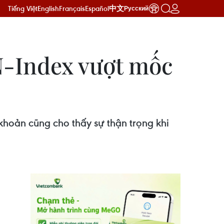
Tiếng Việt
English
Français
Español
中文
Русский
N-Index vượt mốc
khoản cũng cho thấy sự thận trọng khi