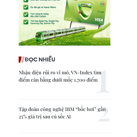
ĐỌC NHIỀU
Nhận diện rủi ro vĩ mô, VN-Index tìm
điểm cân bằng dưới mốc 1.700 điểm
Tập đoàn công nghệ IBM “bốc hơi” gần
25% giá trị sau cú sốc AI