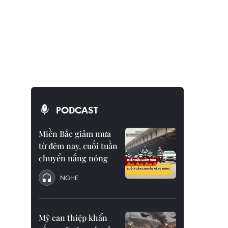
PODCAST
Miền Bắc giảm mưa
từ đêm nay, cuối tuần
chuyển nắng nóng
NGHE
Mỹ can thiệp khẩn