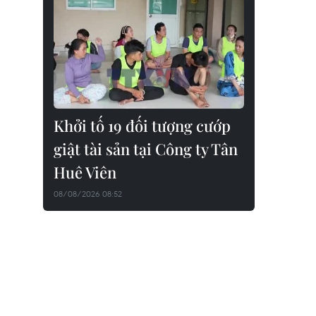
Khởi tố 19 đối tượng cướp
giật tài sản tại Công ty Tân
Huê Viên
08/08/2026 08:52