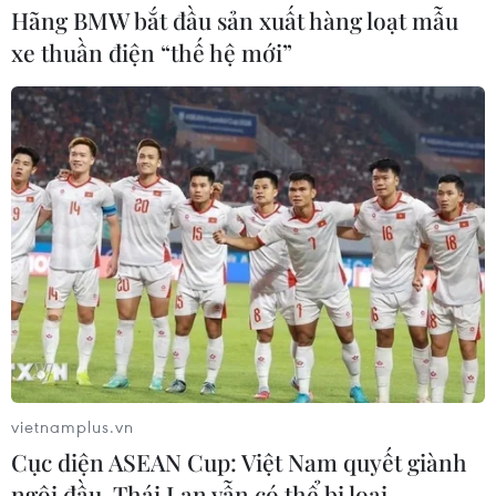
Hãng BMW bắt đầu sản xuất hàng loạt mẫu
xe thuần điện “thế hệ mới”
vietnamplus.vn
Cục diện ASEAN Cup: Việt Nam quyết giành
ngôi đầu, Thái Lan vẫn có thể bị loại