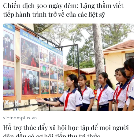
#Metro
#Bến Thành-Suối Tiên
#Bình Dương
Chiến dịch 500 ngày đêm: Lặng thầm viết
#Đường sắt đô thị
#Tàu điện ngầm
#Thị xã Dĩ An
tiếp hành trình trở về của các liệt sỹ
#Giải phóng mặt bằng
Bình Dương
Tp. Hồ Chí Minh
Theo dõi VietnamPlus
TIN LIÊN QUAN
vietnamplus.vn
Hỗ trợ thúc đẩy xã hội học tập để mọi người
dân đều có cơ hội tiếp thu tri thức