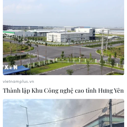
06/08/2026 03:01
Dự án cao tốc Châu Đốc-Cần Thơ-
Sóc Trăng thiếu nguồn vật liệu thi
công
06/08/2026 02:33
Sắp thu phí thêm 5 dự án thành phần
cao tốc đoạn từ Quảng Ngãi-Nha
Trang
vietnamplus.vn
06/08/2026 02:27
Thành lập Khu Công nghệ cao tỉnh Hưng Yên
Hà Tĩnh nguy cơ sạt lở trên
nhiều tuyến giao thông trước mùa
mưa bão