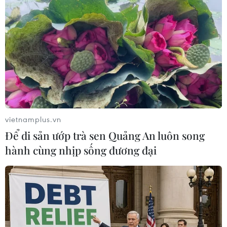
không chịu bàn giao mặt bằng đã khiến tuyến metro số
1 TP.HCM bị chậm tiến độ, nhà thầu Nhật Bản yêu cầu
bồi thường 2,5 tỷ đồng/ngày.
vietnamplus.vn
Để di sản ướp trà sen Quảng An luôn song
hành cùng nhịp sống đương đại