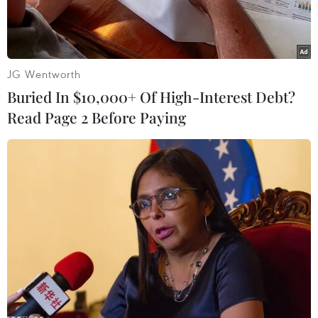
JG Wentworth
Buried In $10,000+ Of High-Interest Debt?
Read Page 2 Before Paying
Vì vướng mặt bằng tại Công ty Vĩnh Phát khiến dự án Metro số 1
bị ách tắc và có nguy cơ phải bồi thường hàng tỷ mỗi ngày cho
đơn vị thi công. (Ảnh : Chí Tưởng-Hải Âu TTXVN)
Tuyến đường sắt đô thị số 1 Bến Thành-Suối
Tiên do Ban Quản lý đường sắt đô thị Tp. Hồ Chí