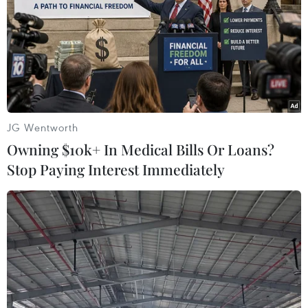
Cả tuyến Metro số 1 bị chậm chỉ vì 200m2
đòi bồi thường thêm
26/12/2014 12:30
Đoàn công tác cưỡng chế tỉnh Bình Dương tiếp tục có
buổi làm việc với Công ty Vĩnh Phát xung quanh việc
chậm bàn giao mặt bằng cho dự án Metro số 1.
JG Wentworth
Owning $10k+ In Medical Bills Or Loans?
Stop Paying Interest Immediately