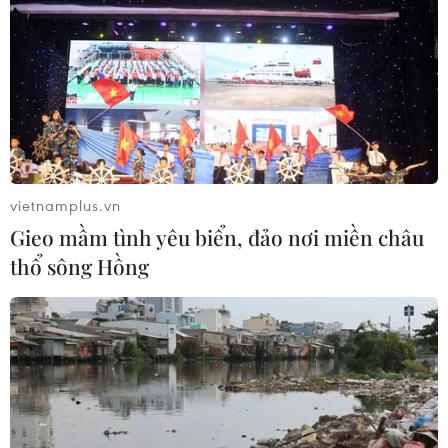
thăm dò địa chất trong phần đất của Công ty
Vĩnh Phát để phục vụ công tác khảo sát thiết kế,
bà Nguyễn Thị Lương xác nhận, sẽ đồng ý với
điều kiện Ủy ban Nhân dân và Ban Quản lý
đường sắt đô thị Thành phố Hồ Chí Minh cùng
Ủy ban Nhân dân tỉnh Bình Dương chính thức
có văn bản đề nghị. Ngoài ra, bà Lương cũng
vietnamplus.vn
mong muốn được bố trí mặt bằng mới tương
Gieo mầm tình yêu biển, đảo nơi miền châu
thích với mặt bằng cũ để tiếp tục kinh doanh
thổ sông Hồng
(mua bán, ký gửi xe cơ giới).
Liên quan đến vấn đề này, ông Bùi Xuân Cường,
Trưởng Ban quản lý đường sắt đô thị Thành phố
Hồ Chí Minh cho biết: Thành phố Hồ Chí Minh
đã có cơ chế hỗ trợ tỉnh Bình Dương trong việc
giải phóng mặt bằng tại Thị xã Dĩ An. Việc chậm