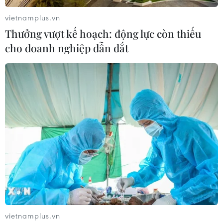
hành bảo dưỡng) hiện đang triển khai các thủ
vietnamplus.vn
tục để thu xếp vốn./.
Thưởng vượt kế hoạch: động lực còn thiếu
(TTXVN/Vietnam+)
cho doanh nghiệp dẫn dắt
vietnamplus.vn