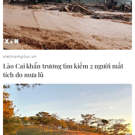
sau vụ sạt lở trên tuyến ĐT161 ở Lào
Cai
07/08/2026 02:37
Nhanh chóng hoàn thiện dự
án kết nối vùng, sân bay Long Thành
vietnamplus.vn
06/08/2026 15:07
Lào Cai khẩn trương tìm kiếm 2 người mất
tích do mưa lũ
Sẽ thi công đồng loạt Dự án cao tốc
Vinh-Thanh Thủy trong tháng 9
06/08/2026 12:25
Chưa đầu tư mở rộng Quốc lộ 1 đoạn