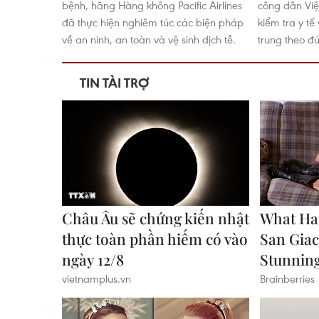
bệnh, hãng Hàng không Pacific Airlines
công dân Việ
đã thực hiện nghiêm túc các biện pháp
kiểm tra y tế
về an ninh, an toàn và vệ sinh dịch tễ.
trung theo đ