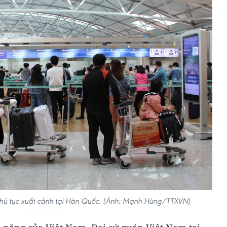
hủ tục xuất cảnh tại Hàn Quốc. (Ảnh: Mạnh Hùng/TTXVN)