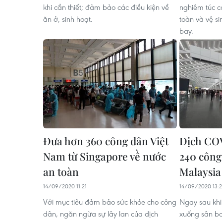
khi cần thiết; đảm bảo các điều kiện về
nghiêm túc c
ăn ở, sinh hoạt.
toàn và vệ si
bay.
Đưa hơn 360 công dân Việt
Dịch COV
Nam từ Singapore về nước
240 công
an toàn
Malaysia
14/09/2020 11:21
14/09/2020 13:2
Với mục tiêu đảm bảo sức khỏe cho công
Ngay sau khi
dân, ngăn ngừa sự lây lan của dịch
xuống sân b