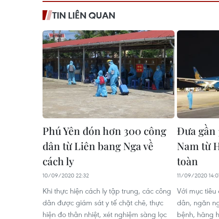
TIN LIÊN QUAN
Phú Yên đón hơn 300 công
Đưa gần 
dân từ Liên bang Nga về
Nam từ H
cách ly
toàn
10/09/2020 22:32
11/09/2020 14:0
Khi thực hiện cách ly tập trung, các công
Với mục tiêu
dân được giám sát y tế chặt chẽ, thực
dân, ngăn ng
hiện đo thân nhiệt, xét nghiệm sàng lọc
bệnh, hãng h