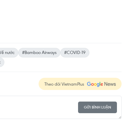
Về nước
#Bamboo Airways
#COVID-19
c
Theo dõi VietnamPlus
GỬI BÌNH LUẬN