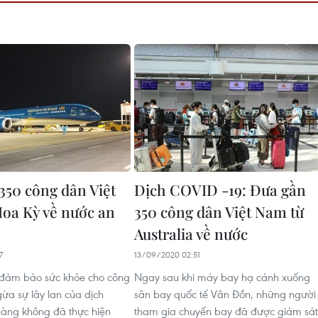
350 công dân Việt
Dịch COVID -19: Đưa gần
oa Kỳ về nước an
350 công dân Việt Nam từ
Australia về nước
7
13/09/2020 02:51
 đảm bảo sức khỏe cho công
Ngay sau khi máy bay hạ cánh xuống
ừa sự lây lan của dịch
sân bay quốc tế Vân Đồn, những người
àng không đã thực hiện
tham gia chuyến bay đã được giám sát