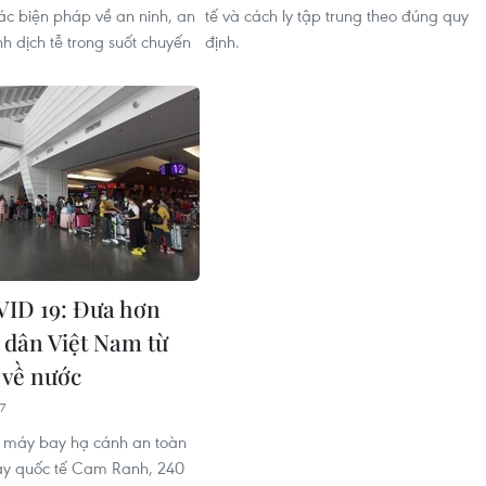
ác biện pháp về an ninh, an
tế và cách ly tập trung theo đúng quy
nh dịch tễ trong suốt chuyến
định.
ID 19: Đưa hơn
 dân Việt Nam từ
 về nước
7
 máy bay hạ cánh an toàn
ay quốc tế Cam Ranh, 240