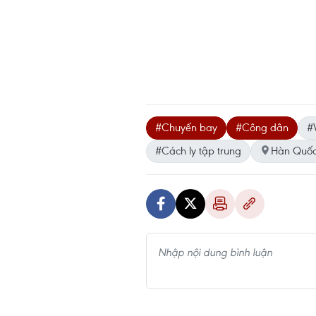
#Chuyến bay
#Công dân
#
#Cách ly tập trung
Hàn Quố