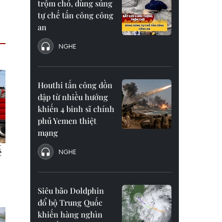
trộm chó, dùng súng
tự chế tấn công công
an
NGHE
Houthi tấn công dồn
dập từ nhiều hướng
khiến 4 binh sĩ chính
phủ Yemen thiệt
mạng
NGHE
Siêu bão Doldphin
đổ bộ Trung Quốc
khiến hàng nghìn