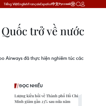
Tiếng Việt
English
Français
Español
中文
Русский
 Quốc trở về nước
oo Airways đã thực hiện nghiêm túc các
ĐỌC NHIỀU
Lượng kiều hối về Thành phố Hồ Chí
Minh giảm gần 23% sau nửa năm