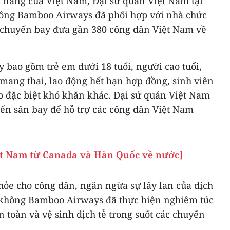
c năng của Việt Nam, Đại sứ quán Việt Nam tại
ng Bamboo Airways đã phối hợp với nhà chức
 chuyến bay đưa gần 380 công dân Việt Nam về
 bao gồm trẻ em dưới 18 tuổi, người cao tuổi,
mang thai, lao động hết hạn hợp đồng, sinh viên
p đặc biệt khó khăn khác. Đại sứ quán Việt Nam
đến sân bay để hỗ trợ các công dân Việt Nam
ệt Nam từ Canada và Hàn Quốc về nước]
hỏe cho công dân, ngăn ngừa sự lây lan của dịch
không Bamboo Airways đã thực hiện nghiêm túc
n toàn và vệ sinh dịch tễ trong suốt các chuyến