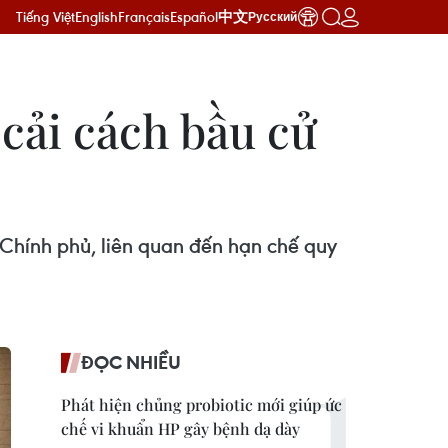
Tiếng Việt
English
Français
Español
中文
Русский
cải cách bầu cử
Chính phủ, liên quan đến hạn chế quy
ĐỌC NHIỀU
Phát hiện chủng probiotic mới giúp ức
chế vi khuẩn HP gây bệnh dạ dày