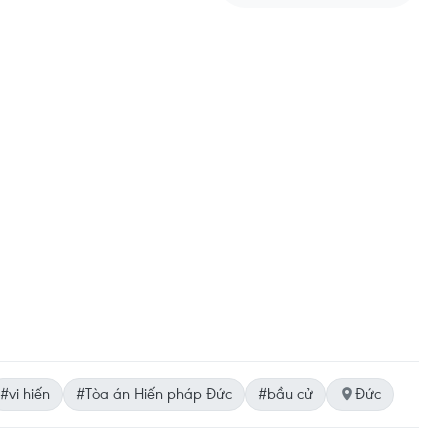
#vi hiến
#Tòa án Hiến pháp Đức
#bầu cử
Đức