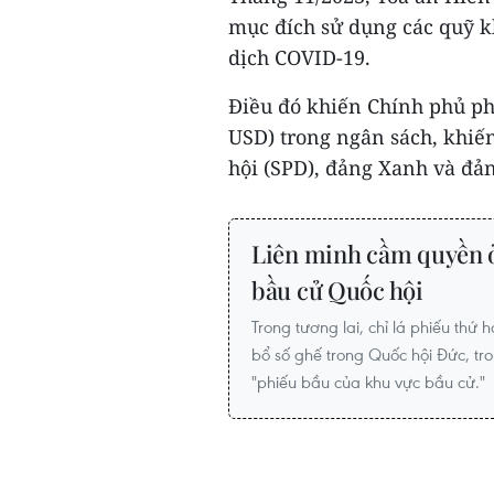
mục đích sử dụng các quỹ k
dịch COVID-19.
Điều đó khiến Chính phủ phải
USD) trong ngân sách, khiế
hội (SPD), đảng Xanh và đản
Liên minh cầm quyền ở 
bầu cử Quốc hội
Trong tương lai, chỉ lá phiếu thứ h
bổ số ghế trong Quốc hội Đức, tro
"phiếu bầu của khu vực bầu cử."