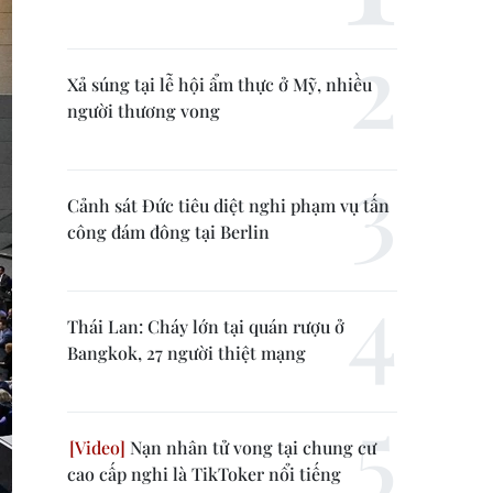
Xả súng tại lễ hội ẩm thực ở Mỹ, nhiều
người thương vong
Cảnh sát Đức tiêu diệt nghi phạm vụ tấn
công đám đông tại Berlin
Thái Lan: Cháy lớn tại quán rượu ở
Bangkok, 27 người thiệt mạng
Nạn nhân tử vong tại chung cư
cao cấp nghi là TikToker nổi tiếng