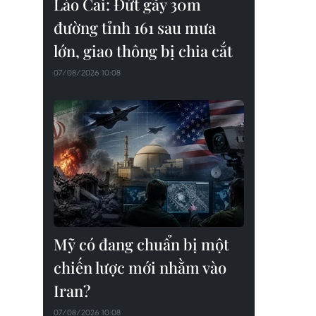
Lào Cai: Đứt gãy 30m
đường tỉnh 161 sau mưa
lớn, giao thông bị chia cắt
07/08/2026 10:08
Mỹ có đang chuẩn bị một
chiến lược mới nhằm vào
Iran?
07/08/2026 10:08