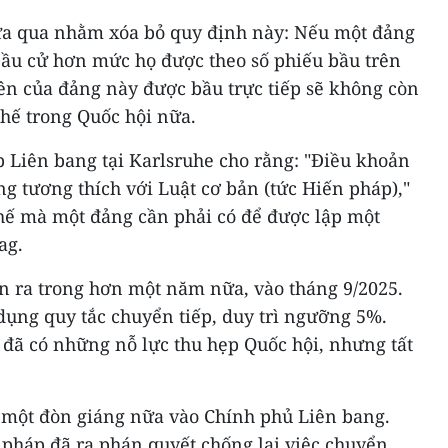
vừa qua nhằm xóa bỏ quy định này: Nếu một đảng
ầu cử hơn mức họ được theo số phiếu bầu trên
ên của đảng này được bầu trực tiếp sẽ không còn
hế trong Quốc hội nữa.
 Liên bang tại Karlsruhe cho rằng: "Điều khoản
ng tương thích với Luật cơ bản (tức Hiến pháp),"
ế mà một đảng cần phải có để được lập một
ag.
ễn ra trong hơn một năm nữa, vào tháng 9/2025.
 dụng quy tắc chuyển tiếp, duy trì ngưỡng 5%.
 đã có những nỗ lực thu hẹp Quốc hội, nhưng tất
à một đòn giáng nữa vào Chính phủ Liên bang.
 pháp đã ra phán quyết chống lại việc chuyển