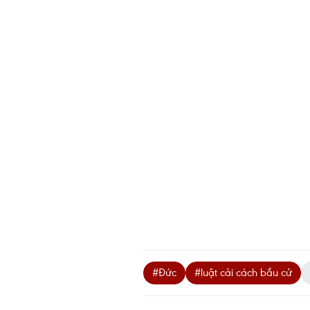
#Đức
#luật cải cách bầu cử