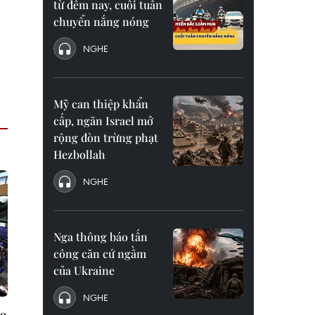
từ đêm nay, cuối tuần
chuyển nắng nóng
NGHE
Mỹ can thiệp khẩn
cấp, ngăn Israel mở
rộng đòn trừng phạt
Hezbollah
NGHE
Nga thông báo tấn
công căn cứ ngầm
của Ukraine
NGHE
c