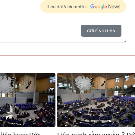
Theo dõi VietnamPlus
GỬI BÌNH LUẬN
 liên bang Đức
Liên minh cầm quyền ở Đứ