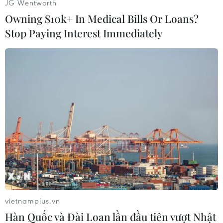
JG Wentworth
bộ lông mi giả ở hiệu thuốc và dùng nhíp để
Owning $10k+ In Medical Bills Or Loans?
đínhlên mắt. Việc này không hề dễ dàng tí nào,
Stop Paying Interest Immediately
nhưng khi làm thành công rồi thì đôimắt của
bạn sẽ có một vẻ đẹp xứng đáng"./.
Văn Hưng (Vietnam+)
vietnamplus.vn
Hàn Quốc và Đài Loan lần đầu tiên vượt Nhật