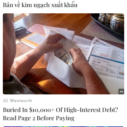
Bản về kim ngạch xuất khẩu
#Emma Roberts
#Múa cột
#Kiêng khem
#Mảnh mai
#Luyện tập
Theo dõi VietnamPlus
JG Wentworth
TIN CÙNG CHUYÊN MỤC
Buried In $10,000+ Of High-Interest Debt?
Phim Việt tham dự Liên hoan phim
Read Page 2 Before Paying
ASEAN 2026 tại Hong Kong