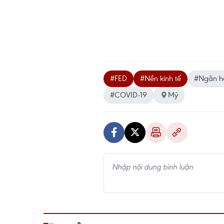
#FED
#Nền kinh tế
#Ngân h
#COVID-19
Mỹ