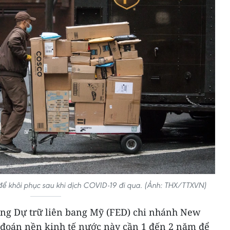
để khôi phục sau khi dịch COVID-19 đi qua. (Ảnh: THX/TTXVN)
àng Dự trữ liên bang Mỹ (FED) chi nhánh New
 đoán nền kinh tế nước này cần 1 đến 2 năm để