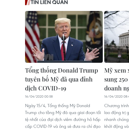
TIN LIÊN QUAN
Tổng thống Donald Trump
Mỹ xem x
tuyên bố Mỹ đã qua đỉnh
sung 250 
dịch COVID-19
doanh n
16/04/2020 00:58
16/04/2020 08:
Ngày 15/4, Tổng thống Mỹ Donald
Chương trìn
Trump cho tằng Mỹ đã qua giai đoạn tồi
lao động trị 
tệ nhất của đại dịch viêm đường hô hấp
nhanh chóng 
cấp COVID-19 và ông sẽ đưa ra chỉ đạo
khởi động và