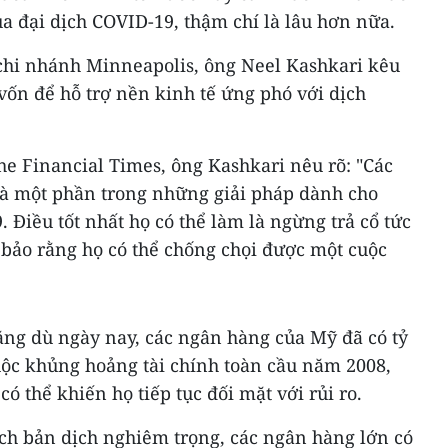
ủa đại dịch COVID-19, thậm chí là lâu hơn nữa.
 chi nhánh Minneapolis, ông Neel Kashkari kêu
vốn để hỗ trợ nền kinh tế ứng phó với dịch
The Financial Times, ông Kashkari nêu rõ: "Các
à một phần trong những giải pháp dành cho
Điều tốt nhất họ có thể làm là ngừng trả cổ tức
 bảo rằng họ có thể chống chọi được một cuộc
ng dù ngày nay, các ngân hàng của Mỹ đã có tỷ
uộc khủng hoảng tài chính toàn cầu năm 2008,
ó thể khiến họ tiếp tục đối mặt với rủi ro.
ịch bản dịch nghiêm trọng, các ngân hàng lớn có