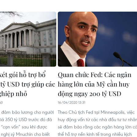
ét gói hỗ trợ bổ
Quan chức Fed: Các ngân
tỷ USD trợ giúp các
hàng lớn của Mỹ cần huy
ghiệp nhỏ
động ngay 200 tỷ USD
43
16/04/2020 13:31
h đảm bảo lương cho người
Theo Chủ tịch Fed tại Minneapolis, việc
giá 350 tỷ USD trước đó đã
huy động vốn từ các nhà đầu tư tư nhâ
“cạn vốn” sau khi được
sẽ đảm bảo rằng các ngân hàng lớn c
 nghị sỹ Mnuchin cho biết
thể hỗ trợ nền kinh tế trong nhiều kịch