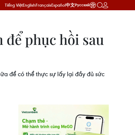
Tiếng Việt
English
Français
Español
中文
Русский
m để phục hồi sau
a để có thể thực sự lấy lại đầy đủ sức