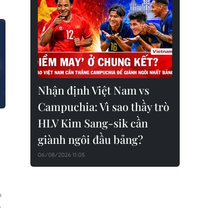
Nhận định Việt Nam vs
Campuchia: Vì sao thầy trò
HLV Kim Sang-sik cần
giành ngôi đầu bảng?
06/08/2026 11:05
n
ó