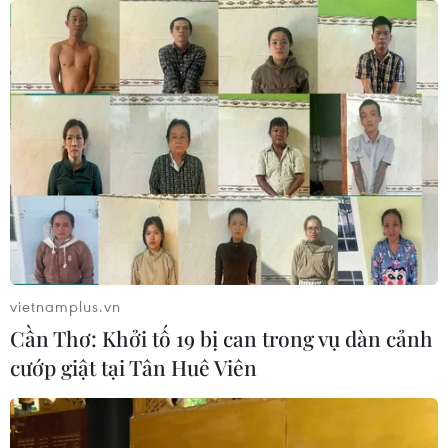
04/07/2026 04:19
Ban hành danh mục hệ thống trí tuệ
nhân tạo có rủi ro cao
02/07/2026 14:16
Fujifilm hồi sinh dòng máy máy ảnh
phim dùng một lần
01/07/2026 13:57
vietnamplus.vn
Cần Thơ: Khởi tố 19 bị can trong vụ dàn cảnh
cướp giật tại Tân Huê Viên
Cách Bosch định nghĩa lại không
gian sống thông minh
26/06/2026 14:39