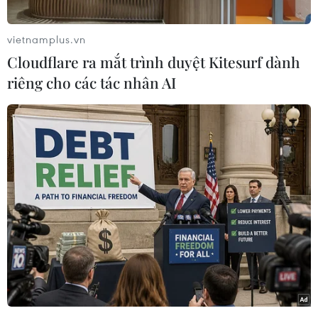
sàng để tạo ra sức mạnh "siêu khủng" cho cấu
hình bên trong Galaxy S8 với những dấu hiệu
vietnamplus.vn
chỉ hướng tới việc chiếc điện thoại này sẽ hỗ trợ
Cloudflare ra mắt trình duyệt Kitesurf dành
mạnh mẽ cho các nội dung thực tế ảo (VR).
riêng cho các tác nhân AI
Samsung là một trong những công ty đầu tiên
thông qua hàm thiết kế đồ họa kế thừa OpenGL,
Vulkan API, và bây giờ Google mới ra mắt nền
tảng VR Daydream. Tất cả là những điều kiện
cần thiết để cho phép Samsung quyết định đầu
tư mạnh mẽ việc đưa VR đến với điện thoại di
động thông minh cao cấp của hãng.
Tuy nhiên, hiện thông số kỹ thuật tối thiểu để
thỏa mãn trải nghiệm VR còn tương đối cao, và
chíp xử lý đồ họa (GPU) nói riêng đang thành