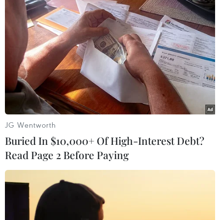
điện thoại thông minh Galaxy S7 và S7 Edge mới với
những tính năng hấp dẫn.
JG Wentworth
Buried In $10,000+ Of High-Interest Debt?
Read Page 2 Before Paying
Lợi nhuận quý Một của Samsung tăng
mạnh nhờ Galaxy S7