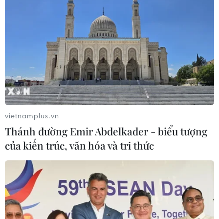
Đà Nẵng thí điểm Kiosk thông minh:
Hỗ trợ giải quyết thủ tục hành chính
trong 3 phút
19/06/2026 08:47
Anthropic tung Fable 5, phiên bản AI
mạnh nhất cho công chúng
vietnamplus.vn
10/06/2026 03:07
Thánh đường Emir Abdelkader - biểu tượng
của kiến trúc, văn hóa và tri thức
Apple ra mắt phiên bản trợ lý giọng
nói Siri tích hợp AI thế hệ mới
09/06/2026 06:20