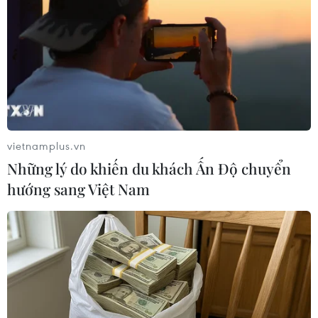
28/04/2016 07:06
Samsung cho biết lợi nhuận của hãng trong quý 1/2016
tăng 12% so với cùng kỳ năm ngoái, khi doanh số bán
dòng điện thoại thông minh thế hệ mới Galaxy S7 tăng
mạnh.
vietnamplus.vn
Những lý do khiến du khách Ấn Độ chuyển
hướng sang Việt Nam