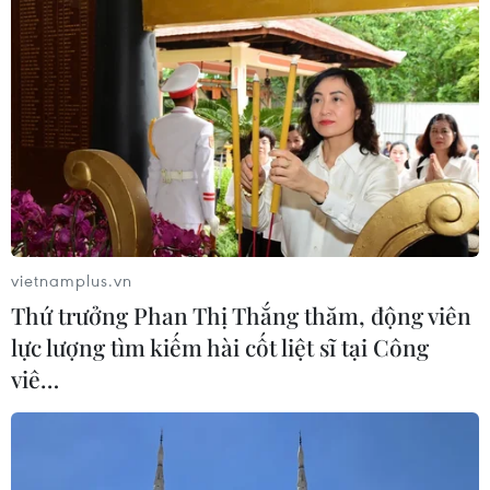
Meta trình làng sản phẩm mới "phá
giá" thị trường kính thông minh
24/06/2026 04:59
Đà Nẵng ra mắt hai hệ thống số
trong quản trị tài sản công và đô thị
vietnamplus.vn
22/06/2026 10:09
Thứ trưởng Phan Thị Thắng thăm, động viên
lực lượng tìm kiếm hài cốt liệt sĩ tại Công
viê…
Ra mắt mô hình trạm giặt sấy thông
minh dành cho đô thị
19/06/2026 11:30