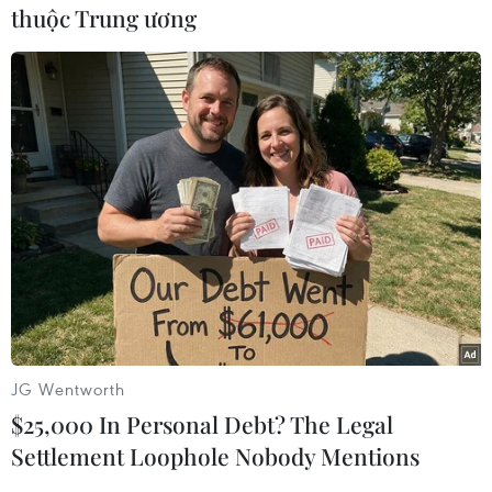
thuộc Trung ương
#Điện thoại di động
#Samsung Galaxy S8
#VR
#Thực tế ảo
#Chíp xử lý đồ họa
#Note 7
Theo dõi VietnamPlus
JG Wentworth
$25,000 In Personal Debt? The Legal
Settlement Loophole Nobody Mentions