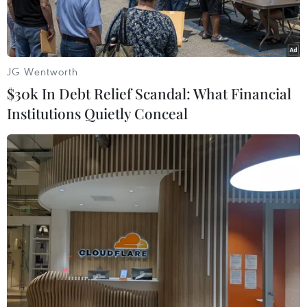
thực tế ảo.
JG Wentworth
$30k In Debt Relief Scandal: What Financial
Institutions Quietly Conceal
Mẫu Samsung Galaxy S7 Edge.
Bỏ qua những khó khăn trước mắt do phiên bản
lỗi Note 7 gây ra, Samsung được cho là đang âm
thầm đầu tư tâm sức vào mẫu điện thoại Galaxy
S8.
Theo SamMobile, Samsung dường như đã sẵn