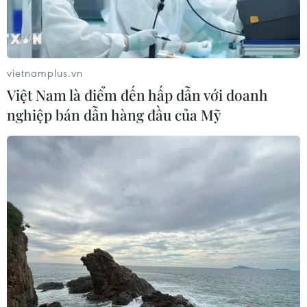
Samsung ra mắt dòng điện thoại
Galaxy Z mới, tăng tốc chiến lược AI
23/07/2026 06:46
vietnamplus.vn
Việt Nam là điểm đến hấp dẫn với doanh
nghiệp bán dẫn hàng đầu của Mỹ
Mỹ phát triển siêu vũ khí
laser năng lượng cao chống UAV
21/07/2026 15:48
Adobe bổ sung tính năng mới hỗ trợ
AI cho camera
20/07/2026 22:57