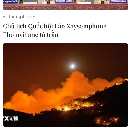
vietnamplus.vn
Chủ tịch Quốc hội Lào Xaysomphone
Phomvihane từ trần